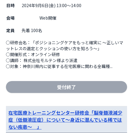
日時
2024年9月6日(金) 13:00～14:00
会場
                    Web開催

定員
先着 100名
○研修会名：「ポジショニングケアをもっと確実に ～正しいマ
ットレスの選定とクッションの使い方を知ろう～」 

○開催形式：オンライン研修 

○講師： 株式会社モルテン様より派遣 

○対象：神奈川県内に従事する在宅医療に関わる全職種...
受付終了
在宅医療トレーニングセンター研修会「脳脊髄液減少
症（低髄液圧症）について～身近に潜んでいる稀では
ない疾患～ 」