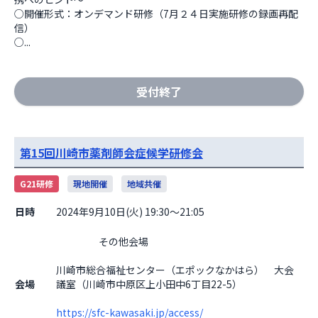
○開催形式：オンデマンド研修（7月２４日実施研修の録画再配
信）

○...
受付終了
第15回川崎市薬剤師会症候学研修会
G21研修
現地開催
地域共催
日時
2024年9月10日(火) 19:30～21:05
                    その他会場

川崎市総合福祉センター（エポックなかはら）　大会
会場
議室（川崎市中原区上小田中6丁目22-5）
https://sfc-kawasaki.jp/access/