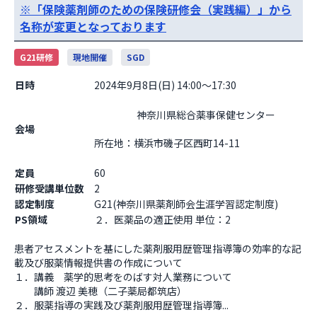
※「保険薬剤師のための保険研修会（実践編）」から
名称が変更となっております
G21研修
現地開催
SGD
日時
2024年9月8日(日) 14:00～17:30
                    神奈川県総合薬事保健センター

会場
所在地：横浜市磯子区西町14-11

定員
60
研修受講単位数
2
認定制度
G21(神奈川県薬剤師会生涯学習認定制度)
PS領域
２．医薬品の適正使用 単位：2
患者アセスメントを基にした薬剤服用歴管理指導簿の効率的な記
載及び服薬情報提供書の作成について

１．講義　薬学的思考をのばす対人業務について

　　講師 渡辺 美穂（二子薬局都筑店）

２．服薬指導の実践及び薬剤服用歴管理指導簿...