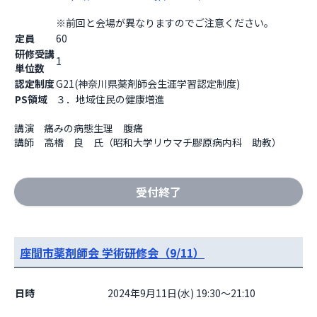
※前回と会場が異なりますのでご注意ください。                  
定員
60
研修受講
1
単位数
認定制度
G21(神奈川県薬剤師会生涯学習認定制度)
PS領域
３．地域住民の健康増進
講演　痛みの病態生理　腹痛

講師　高橋　良　氏（昭和大学リウマチ膠原病内科　助教）
受付終了
座間市薬剤師会 学術研修会（9/11）
日時
2024年9月11日(水) 19:30～21:10