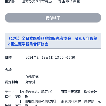
■講師　　 漢方のスギヤマ薬局　　杉山 卓也 先生
受付終了
（公社）全日本医薬品登録販売者協会 令和６年度第
２回生涯学習集合研修会
日時
2024年9月18日(水) 13:00～16:30
会場
DVD研修                  
認定制度
対象外
テーマ　【皮膚の痒み、肌荒れ】　    田辺三菱製薬　株式会社　
松村　俊樹　氏

　　　　【一般用医薬品の薬理学】　東京薬科大学　薬学部　元
教授　渡辺　謹三　氏