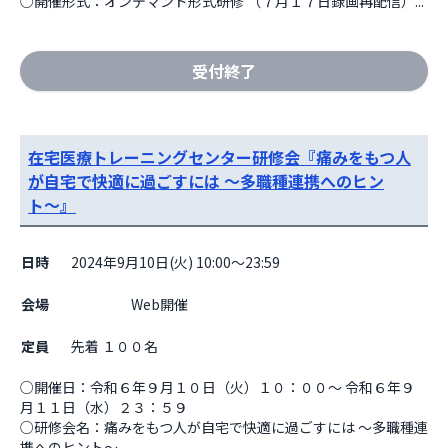
○開催形式：オンデマンド形式研修 （７月１７日録画再配信）...
受付終了
在宅医療トレーニングセンター研修会『痛みをもつ人
が自宅で快適に過ごすには 〜多職種連携へのヒン
ト〜』
日時
2024年9月10日(火) 10:00～23:59
会場
                    Web開催

定員
先着 １００名
○開催日：令和６年９月１０日（火）１０：００～ 令和６年９
月１１日（水）２３：５９

○研修会名：痛みをもつ人が自宅で快適に過ごすには 〜多職種連
携へのヒント〜 
