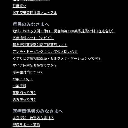
啓発資材
居宅療養管理指導マニュアル
県民のみなさまへ
地域における夜間・休日・災害時等の医薬品提供体制（在宅含む）
医療情報ネット（ナビイ）
緊急避妊薬調剤対応可能薬局リスト
アンチ・ドーピングについてのお問い合せ
くすりと健康相談薬局・セルフメディケーションって何？
マイナ保険証お持ちですか？
感染症対策について
お薬って何？
お薬手帳
薬剤師って何？
処方箋って何？
医療関係者のみなさまへ
多重受診・偽造処方箋対応
健康サポート薬局