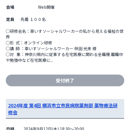
会場
                    Web開催

定員
先着 １００名
○研修会名：車いすソーシャルワーカーの私から見える福祉の世
界 

○形  式：オンライン研修 

○講  師 ：車いすソーシャルワーカー 林田 光来 様 

○対   象：神奈川県内に従事する在宅医療に関わる全職種 離職中
や勉強中など在宅医療に...
受付終了
2024年度 第4回 横浜市立市民病院薬剤部 薬物療法研
修会
日時
2024年9月12日(木) 18:30～20:00