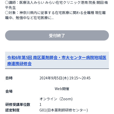
○講師：医療法人みらい みらい在宅クリニック港南 院長 開田 脩
平先生 

○対象：神奈川県内に従事する在宅医療に関わる全職種 現在離
職中、勉強中など在宅医療に...
受付終了
令和6年第5回 南区薬剤師会・市大センター病院地域医
療連携研修会
日時
2024年9月5日(木) 19:15～20:45
                    Web開催

会場
オンライン（Zoom)                  
研修受講単位数
1
認定制度
G01(日本薬剤師研修センター)