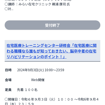
○講師 ：みらい在宅クリニック 鵜浦 康司 氏 

○対...
受付終了
在宅医療トレーニングセンター研修会「在宅医療に関
わる職種なら誰もが知っておきたい、脳卒中者の在宅
リハビリテーションのポイント！」
日時
2024年9月3日(火) 10:00～23:59
会場
                    Web開催

定員
先着 １００名
○開催日：令和６年９月３日（火）１０：００ ～令和6年９月４
日（水）２３：５９
