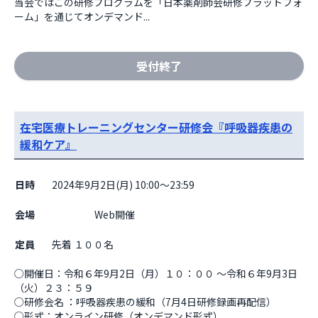
当会ではこの研修プログラムを「日本薬剤師会研修プラットフォ
ーム」を通じてオンデマンド...
受付終了
在宅医療トレーニングセンター研修会『呼吸器疾患の
緩和ケア』
日時
2024年9月2日(月) 10:00～23:59
会場
                    Web開催

定員
先着 １００名
○開催日：令和６年9月2日（月）１０：００ ～令和６年9月3日
（火）２３：５９

○研修会名 ：呼吸器疾患の緩和（7月4日研修録画再配信）  

○形式：オンライン研修（オンデマンド形式）
