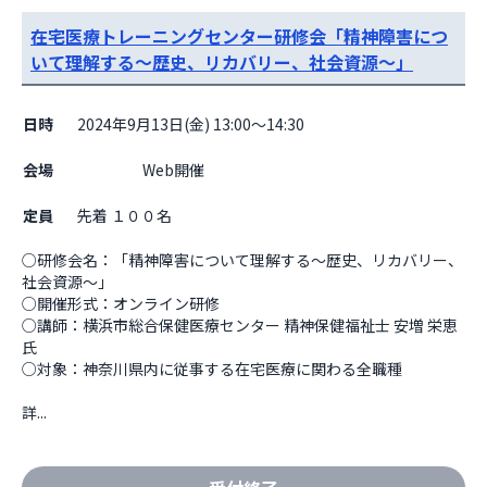
在宅医療トレーニングセンター研修会「精神障害につ
いて理解する～歴史、リカバリー、社会資源～」
日時
2024年9月13日(金) 13:00～14:30
会場
                    Web開催

定員
先着 １００名
○研修会名：「精神障害について理解する～歴史、リカバリー、
社会資源～」

○開催形式：オンライン研修 

○講師：横浜市総合保健医療センター 精神保健福祉士 安増 栄恵
氏 

○対象：神奈川県内に従事する在宅医療に関わる全職種  

詳...