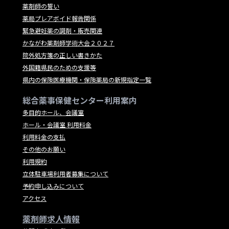
薬剤師の誓い
薬局プレアボイド報告関係
緊急避妊薬の調剤・販売関連
かながわ薬剤師学術大会２０２７
院外処方箋の正しい書きかた
外国籍県民のための支援等
県内の保険医療機関・保険薬局の新規指定一覧
総合薬事保健センター利用案内
多目的ホール、会議室
ホール・会議室 利用料金
利用料金の支払
その他のお願い
利用規約
立体駐車場利用者募集について
予約申し込みについて
アクセス
薬剤師求人情報