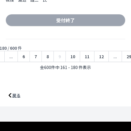
受付終了
180
/
600
件
...
6
7
8
9
10
11
12
...
2
全600件中 161 - 180 件表示
戻る