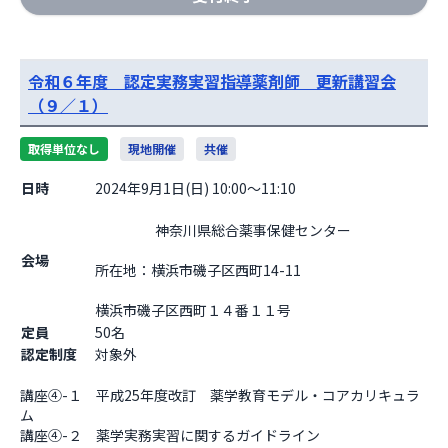
令和６年度 認定実務実習指導薬剤師 更新講習会
（９／１）
取得単位なし
現地開催
共催
日時
2024年9月1日(日) 10:00～11:10
                    神奈川県総合薬事保健センター

会場
所在地：横浜市磯子区西町14-11

横浜市磯子区西町１４番１１号                  
定員
50名
認定制度
対象外
講座④-１　平成25年度改訂　薬学教育モデル・コアカリキュラ
ム

講座④-２　薬学実務実習に関するガイドライン
