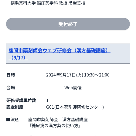
　横浜薬科大学 臨床薬学科 教授 黒岩美枝
受付終了
座間市薬剤師会ウェブ研修会（漢方基礎講座）
（9/17）
日時
2024年9月17日(火) 19:30～21:00
会場
                    Web開催

研修受講単位数
1
認定制度
G01(日本薬剤師研修センター)
■演題　　 座間市薬剤師会　漢方基礎講座

　　　　　『糖尿病の漢方薬の使い方』
