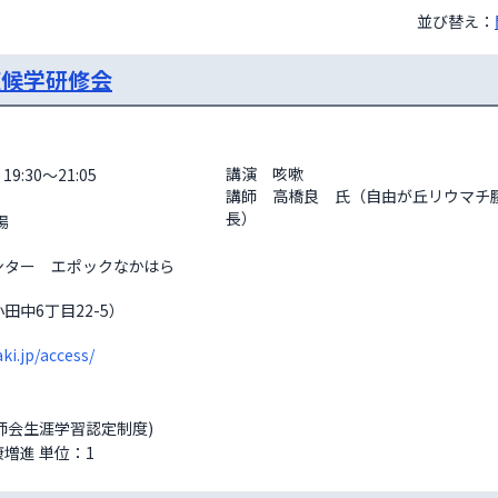
並び替え：
症候学研修会
講演　咳嗽

19:30～21:05
講師　高橋良　氏（自由が丘リウマチ膠
長）
ンター　エポックなかはら
田中6丁目22-5）
ki.jp/access/
剤師会生涯学習認定制度)
増進 単位：1