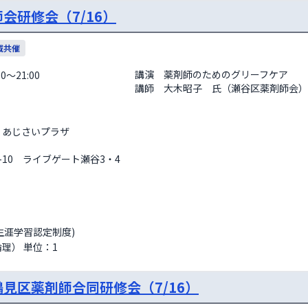
会研修会（7/16）
域共催
講演　薬剤師のためのグリーフケア

0～21:00
講師　大木昭子　氏（瀬谷区薬剤師会）
　あじさいプラザ
-10　ライブゲート瀬谷3・4
生涯学習認定制度)
理） 単位：1
鶴見区薬剤師合同研修会（7/16）