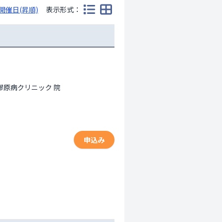
開催日(昇順)
表示形式：
原病クリニック 院
申込み