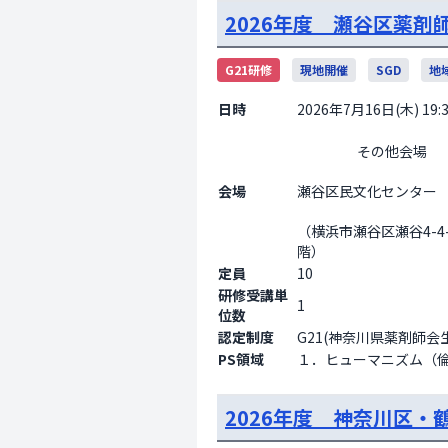
2026年度 瀬谷区薬剤師
G21研修
現地開催
SGD
地
日時
2026年7月16日(木) 19:3
                    その他会場

会場
瀬谷区民文化センター
（横浜市瀬谷区瀬谷4-4
階）                  
定員
10
研修受講単
1
位数
認定制度
G21(神奈川県薬剤師会
PS領域
１．ヒューマニズム（倫
2026年度 神奈川区・