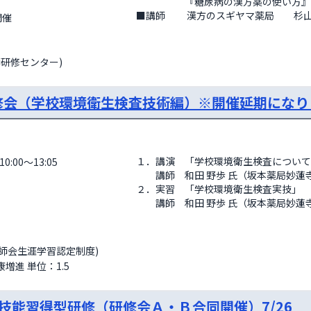
　　　　　『糖尿病の漢方薬の使い方』

■講師　　 漢方のスギヤマ薬局　　杉山
師研修センター)
修会（学校環境衛生検査技術編）※開催延期になりま
１．講演　「学校環境衛生検査について
0:00～13:05
　　講師　和田 野歩 氏（坂本薬局妙蓮寺
２．実習　「学校環境衛生検査実技」

　　講師　和田 野歩 氏（坂本薬局妙蓮
剤師会生涯学習認定制度)
増進 単位：1.5
技能習得型研修（研修会Ａ・Ｂ合同開催）7/26