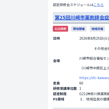
認定研修会スケジュールは
こちら
第25回川崎市薬剤師会
G21研修
現地開催
地域共催
日時
2026年8月25日(火) 
                    その他会場

川崎市総合福祉セ
会場
（川崎市中原区上小
https://sfc-kawasa
定員
60
研修受講単位数
1
認定制度
G21(神奈川県薬
PS領域
３．地域住民の健康