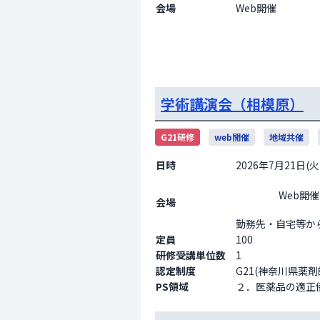
会場
                    Web開催

学術講演会（相模原）
G21研修
web開催
地域共催
日時
2026年7月21日(火) 
                    Web開催

会場
勤務先・自宅等からのweb開催
定員
100
研修受講単位数
1
認定制度
G21(神奈川県薬
PS領域
２．医薬品の適正使