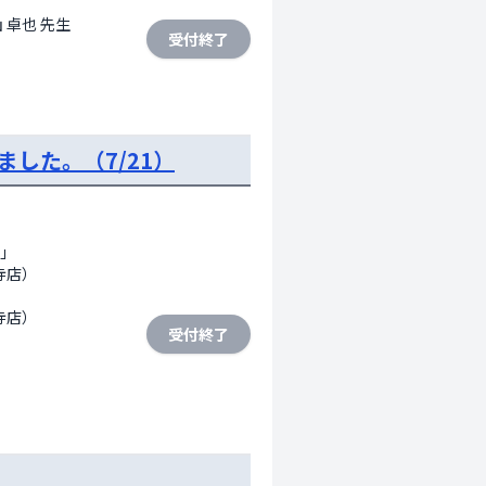
 卓也 先生
受付終了
した。（7/21）
」　

店）

寺店）
受付終了