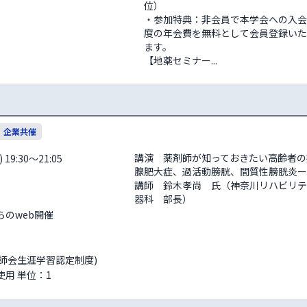
位）

・参加特典：非会員で本学会への入会を
度の年会費を無料として会員登録いた
ます。

【地薬セミナー...
企業共催
講演　薬剤師が知っておきたい高齢者の
19:30～21:05
腺肥大症、過活動膀胱、間質性膀胱炎ー

講師　鈴木孝尚　氏（神奈川リハビリテ
器科　部長）
                  
剤師会生涯学習認定制度)
用 単位：1