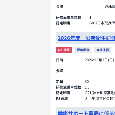
会場
                    Web開催

研修受講単位数
1
認定制度
G01(日本薬剤
2026年度 公衆衛生研
G21研修
現地開催
実技演習
日時
2026年8月2日(日) 1
会場
定員
30
研修受講単位数
1.5
認定制度
G21(神奈川県薬
PS領域
３．地域住民の健康
健康サポート薬局に係る