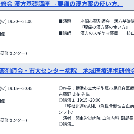
研修会 漢方基礎講座 『腰痛の漢方薬の使い方』
■演題　　 座間市薬剤師会　漢方基礎講
火) 19:30～21:00
　　　　　『腰痛の漢方薬の使い方』

■講師　　 漢方のスギヤマ薬局　　杉山
師研修センター)
薬剤師会・市大センター病院 地域医療連携研修
〇座長：横浜市⽴⼤学附属市⺠総合医療
火) 19:15～20:45
古藤野 史花 先生

〇講演１  19:15~20:00

　『移植非適応AML（急性骨髄性白血
シフト』

　演者：関東労災病院  血液内科  副部⻑　
師研修センター)
〇講演...