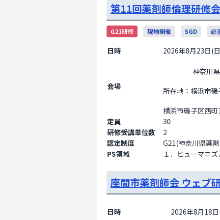
第11回薬剤師倫理研修
G21研修
現地開催
SGD
必
日時
2026年8月23日(日)
                    神奈川県総合薬事保健センター

会場
所在地：横浜市磯子区
横浜市磯子区西町14番11号  
定員
30
研修受講単位数
2
認定制度
G21(神奈川県薬
PS領域
１．ヒューマニズ
座間市薬剤師会 ウェブ
日時
2026年8月18日(