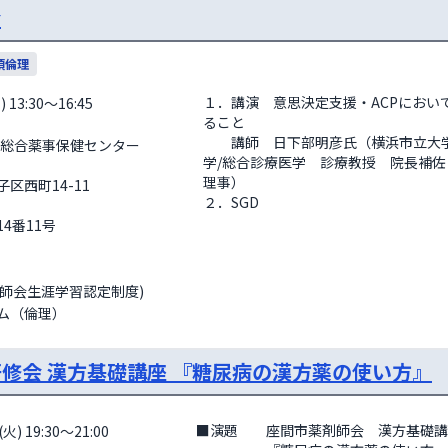
会
須倫理
１．講演　意思決定支援・ACPにおい
 13:30～16:45
ること

　　講師　日下部明彦氏（横浜市立大
学/総合診療医学　診療教授　院長補
理事）

西町14-11

２．SGD
                
剤師会生涯学習認定制度)
ム（倫理）
研修会 漢方基礎講座 『糖尿病の漢方薬の使い方』
■演題　　座間市薬剤師会　漢方基礎講
火) 19:30～21:00