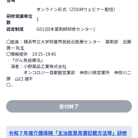
会場
オンライン形式（ZOOMウェビナー配信）                  
研修受講単位
1
数
認定制度
G01(日本薬剤師研修センター)
〇座長：横浜市立大学附属市民総合医療センター　薬剤部　近藤 
潤一 先生

〇情報提供　19:15~19:45

　『がん免疫療法』

　演者：小野薬品工業株式会社

　　　　オンコロジー首都圏営業部　神奈川県営業所　神奈川二
課　山口 雄平

〇...
受付終了
令和７年度介護保険「主治医意見書記載方法等」研修