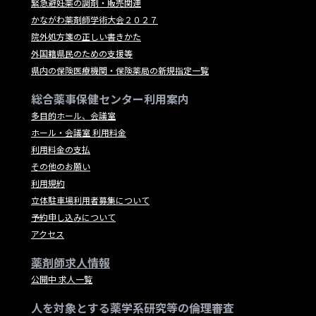
緊急避妊薬の調剤・販売関連
かながわ薬剤師学術大会２０２７
院外処方箋の正しい書きかた
外国籍県民のための支援等
県内の保険医療機関・保険薬局の新規指定一覧
総合薬事保健センター利用案内
多目的ホール、会議室
ホール・会議室 利用料金
利用料金の支払
その他のお願い
利用規約
立体駐車場利用者募集について
予約申し込みについて
アクセス
薬剤師求人情報
公開中 求人一覧
人を対象とする薬学系研究等の倫理審査