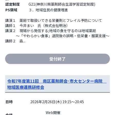
認定制度
G21(神奈川県薬剤師会生涯学習認定制度)
PS領域
３．地域住民の健康増進
講演１　薬局で取扱いできる栄養剤とフレイル予防について

講師１　今井まい　氏（株式会社明治）

講演２　現場から発信する;地域の食を守るのは地域薬局　

　　　～「やわらかい食事」退院後の誤嚥・低栄養・服薬支援～

講師２　森...
受付終了
令和7年度第11回 南区薬剤師会･市大センター病院
地域医療連携研修会
日時
2026年2月26日(木) 19:15～20:45
                    Web開催
