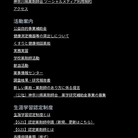
神奈川県薬剤師会 ソーシャルメディア利用規約
アクセス
活動案内
公益目的事業補助金
健康測定機器等の貸出しについて
くすりと健康相談薬局
実務実習
学校薬剤師活動
献血活動
薬事情報センター
調査結果・研究報告書
新しい薬局・薬剤師のあり方に係る提言
（公社）神奈川県薬剤師会 薬学研究補助金事業の募集
生涯学習認定制度
生涯学習認定制度とは
【G21】認定薬剤師申請（新規、更新はこちら）
【G21】認定薬剤師とは
各種申請書類（様式）