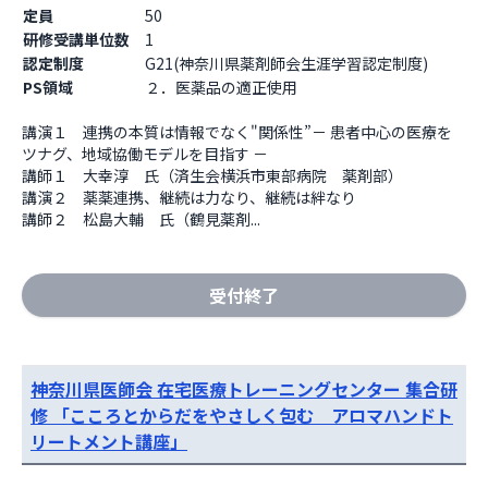
定員
50
研修受講単位数
1
認定制度
G21(神奈川県薬剤師会生涯学習認定制度)
PS領域
２．医薬品の適正使用
講演１　連携の本質は情報でなく"関係性”－ 患者中心の医療を
ツナグ、地域協働モデルを目指す －

講師１　大幸淳　氏（済生会横浜市東部病院　薬剤部）

講演２　薬薬連携、継続は力なり、継続は絆なり

講師２　松島大輔　氏（鶴見薬剤...
受付終了
神奈川県医師会 在宅医療トレーニングセンター 集合研
修 「こころとからだをやさしく包む アロマハンドト
リートメント講座」