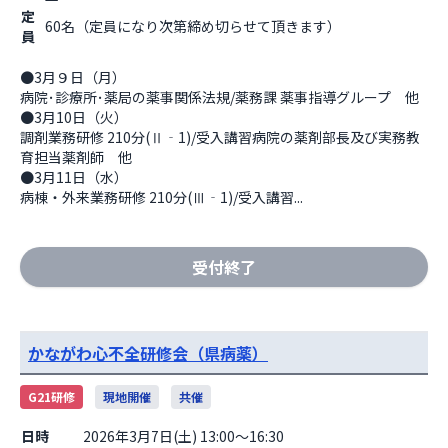
定
60名（定員になり次第締め切らせて頂きます）
員
●3月９日（月）

病院･診療所･薬局の薬事関係法規/薬務課 薬事指導グループ　他

●3月10日（火）

調剤業務研修 210分(Ⅱ‐1)/受入講習病院の薬剤部長及び実務教
育担当薬剤師　他

●3月11日（水）

病棟・外来業務研修 210分(Ⅲ‐1)/受入講習...
受付終了
かながわ心不全研修会（県病薬）
G21研修
現地開催
共催
日時
2026年3月7日(土) 13:00～16:30