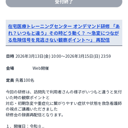
受付終了
在宅医療トレーニングセンター オンデマンド研修 「あ
れ？いつもと違う」その時どう動く？ ～急変につなが
る危険信号を見逃さない観察ポイント～」 再配信
日時
2026年3月13日(金) 10:00～2026年3月15日(日) 23:59
会場
                    Web開催

定員
先着100名
今回の研修は、訪問先で利用者さんの様子がいつもと違うと気付
いた時の観察ポイントと

対応・初期急変や重症化に繋がりやすい症状や状態を救急看護師
の視点ご講義いただきました

研修会の録画再配信となります。

１．開催日：令和８...