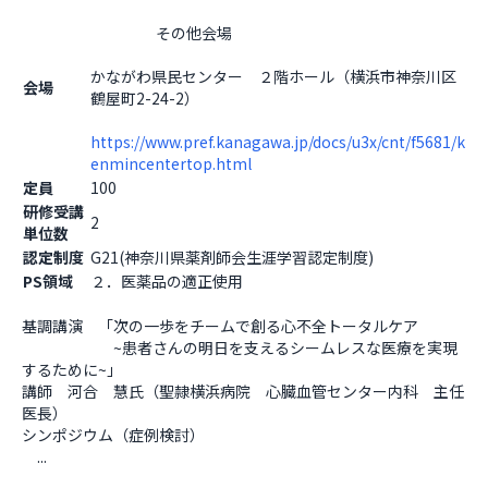
                    その他会場

かながわ県民センター　２階ホール（横浜市神奈川区
会場
鶴屋町2-24-2）
https://www.pref.kanagawa.jp/docs/u3x/cnt/f5681/k
enmincentertop.html
定員
100
研修受講
2
単位数
認定制度
G21(神奈川県薬剤師会生涯学習認定制度)
PS領域
２．医薬品の適正使用
基調講演　「次の一歩をチームで創る心不全トータルケア

　　　　　　~患者さんの明日を支えるシームレスな医療を実現
するために~」

講師　河合　慧氏（聖隷横浜病院　心臓血管センター内科　主任
医長）

シンポジウム（症例検討）

　...