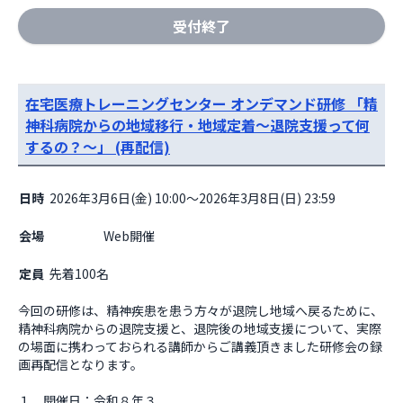
受付終了
在宅医療トレーニングセンター オンデマンド研修 「精
神科病院からの地域移行・地域定着～退院支援って何
するの？～」 (再配信)
日時
2026年3月6日(金) 10:00～2026年3月8日(日) 23:59
会場
                    Web開催

定員
先着100名
今回の研修は、精神疾患を患う方々が退院し地域へ戻るために、
精神科病院からの退院支援と、退院後の地域支援について、実際
の場面に携わっておられる講師からご講義頂きました研修会の録
画再配信となります。

１．開催日：令和８年３...