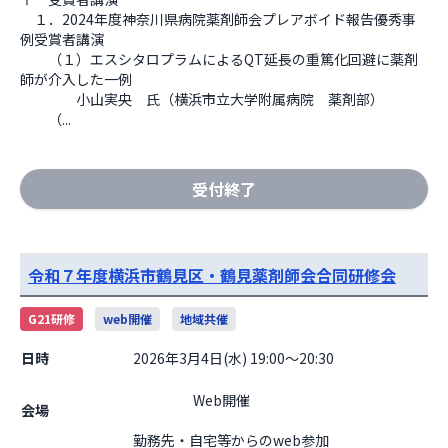
　１．2024年度神奈川県病院薬剤師会プレアボイド報告優秀事
例受賞者講演

　　（１）エスシタロプラムによるQT延長の重篤化回避に薬剤
師が介入した一例

　　　　小山実央　氏（横浜市立大学附属病院　薬剤部）

　　（...
受付終了
令和７年度横浜市鶴見区・鶴見薬剤師会合同研修会
G21研修
web開催
地域共催
日時
2026年3月4日(水) 19:00～20:30
                    Web開催

会場
勤務先・自宅等からのweb参加                  