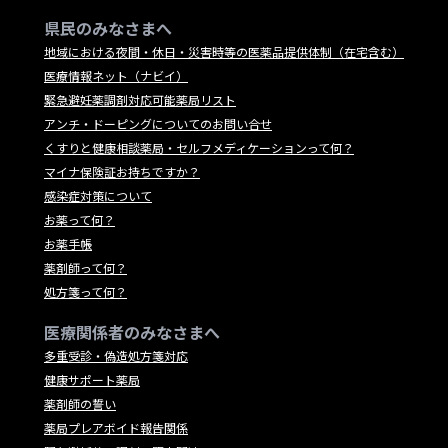
県民のみなさまへ
地域における夜間・休日・災害時等の医薬品提供体制（在宅含む）
医療情報ネット（ナビイ）
緊急避妊薬調剤対応可能薬局リスト
アンチ・ドーピングについてのお問い合せ
くすりと健康相談薬局・セルフメディケーションって何？
マイナ保険証お持ちですか？
感染症対策について
お薬って何？
お薬手帳
薬剤師って何？
処方箋って何？
医療関係者のみなさまへ
多重受診・偽造処方箋対応
健康サポート薬局
薬剤師の誓い
薬局プレアボイド報告関係