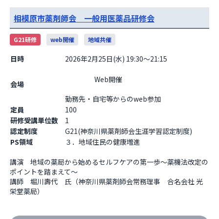
相模原市薬剤師会 一般用医薬品研修会
G21研修
web開催
地域共催
日時
2026年2月25日(水) 19:30～21:15
                    Web開催

会場
勤務先・自宅等からのweb参加                  
定員
100
研修受講単位数
1
認定制度
G21(神奈川県薬剤師会生涯学習認定制度)
PS領域
３．地域住民の健康増進
講演　地域の薬局から始めるセルフケアの第一歩～薬機法改定の
ポイントを踏まえて～

講師　堀川壽代　氏（神奈川県薬剤師会常務理事　合名会社 光
栄堂薬局）