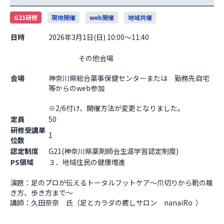
G21研修
現地開催
web開催
地域共催
日時
2026年3月1日(日) 10:00～11:40
                    その他会場

会場
神奈川県総合薬事保健センターまたは　勤務先自宅
等からのweb参加
※2/6付け、開催方法が変更となりました。                  
定員
50
研修受講単
1
位数
認定制度
G21(神奈川県薬剤師会生涯学習認定制度)
PS領域
３．地域住民の健康増進
演題：足のプロが伝えるトータルフットケア〜爪切りから靴の履
き方、歩き方まで〜

講師：久田奈奈　氏（足とカラダの癒しサロン　nanaiRo  ）