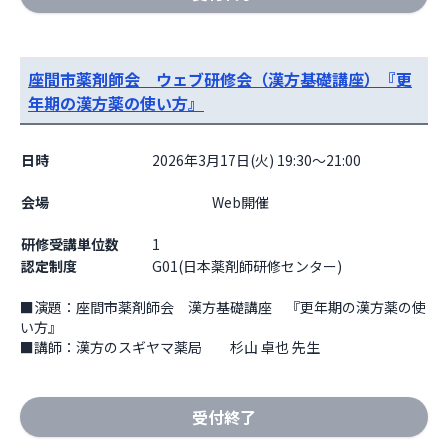
座間市薬剤師会 ウェブ研修会（漢方基礎講座）『更
年期の漢方薬の使い方』
日時
2026年3月17日(火) 19:30～21:00
会場
                    Web開催

研修受講単位数
1
認定制度
G01(日本薬剤師研修センター)
■演題：座間市薬剤師会　漢方基礎講座　『更年期の漢方薬の使
い方』

■講師：漢方のスギヤマ薬局　　杉山 卓也 先生
受付終了