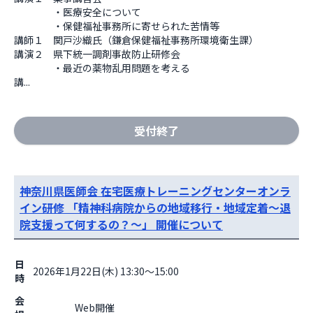
　　　　・医療安全について

　　　　・保健福祉事務所に寄せられた苦情等

講師１　関戸沙織氏（鎌倉保健福祉事務所環境衛生課）

講演２　県下統一調剤事故防止研修会

　　　　・最近の薬物乱用問題を考える

講...
受付終了
神奈川県医師会 在宅医療トレーニングセンターオンラ
イン研修 「精神科病院からの地域移行・地域定着～退
院支援って何するの？～」 開催について
日
2026年1月22日(木) 13:30～15:00
時
会
                    Web開催
