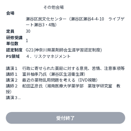
                    その他会場

会場
瀬谷区民文化センター（瀬谷区瀬谷4-4-10　ライブゲ
ート瀬谷3・4階）                  
定員
30
研修受講
1
単位数
認定制度
G21(神奈川県薬剤師会生涯学習認定制度)
PS領域
４．リスクマネジメント
講演１　行政に寄せられた薬局に対する意見、苦情、注意事項等

講師１　富井柚季乃氏（瀬谷区生活衛生課）

講演２　最近の薬物乱用問題を考える（DVD視聴）　 

講師２　舩田正彦氏（湘南医療大学薬学部　薬理学研究室　教
授）

講演３...
受付終了