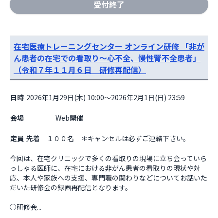
受付終了
在宅医療トレーニングセンター オンライン研修 「非が
ん患者の在宅での看取り～心不全、慢性腎不全患者」
（令和７年１１月６日 研修再配信）
日時
2026年1月29日(木) 10:00～2026年2月1日(日) 23:59
会場
                    Web開催

定員
先着 １００名 ＊キャンセルは必ずご連絡下さい。
今回は、在宅クリニックで多くの看取りの現場に立ち会っていら
っしゃる医師に、在宅における非がん患者の看取りの現状や対
応、本人や家族への支援、専門職の関わりなどについてお話いた
だいた研修会の録画再配信となります。

○研修会...