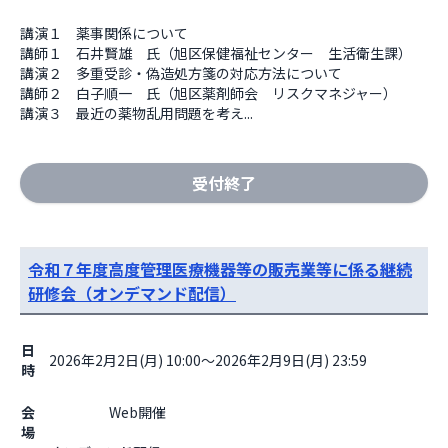
講演１　薬事関係について

講師１　石井賢雄　氏（旭区保健福祉センター　生活衛生課）

講演２　多重受診・偽造処方箋の対応方法について

講師２　白子順一　氏（旭区薬剤師会　リスクマネジャー）

講演３　最近の薬物乱用問題を考え...
受付終了
令和７年度高度管理医療機器等の販売業等に係る継続
研修会（オンデマンド配信）
日
2026年2月2日(月) 10:00～2026年2月9日(月) 23:59
時
会
                    Web開催

場