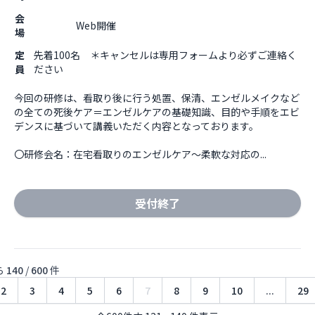
会
                    Web開催

場
定
先着100名 ＊キャンセルは専用フォームより必ずご連絡く
員
ださい
今回の研修は、看取り後に行う処置、保清、エンゼルメイクなど
の全ての死後ケア＝エンゼルケアの基礎知識、目的や手順をエビ
デンスに基づいて講義いただく内容となっております。

〇研修会名：在宅看取りのエンゼルケア～柔軟な対応の...
受付終了
ら
140
/
600
件
2
3
4
5
6
7
8
9
10
...
29