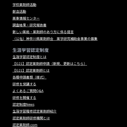
学校薬剤師活動
献血活動
薬事情報センター
調査結果・研究報告書
新しい薬局・薬剤師のあり方に係る提言
（公社）神奈川県薬剤師会 薬学研究補助金事業の募集
生涯学習認定制度
生涯学習認定制度とは
【G21】認定薬剤師申請（新規、更新はこちら）
【G21】認定薬剤師とは
各種申請書類（様式）
研修を受講する
よくあるご質問Q&A
研修を開催する
認定制度News
生涯学習履修認定薬剤師紹介
認定薬剤師研修機関とは
認定薬剤師.com