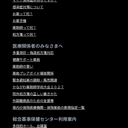
感染症対策について
お薬って何？
お薬手帳
薬剤師って何？
処方箋って何？
医療関係者のみなさまへ
多重受診・偽造処方箋対応
健康サポート薬局
薬剤師の誓い
薬局プレアボイド報告関係
緊急避妊薬の調剤・販売関連
かながわ薬剤師学術大会２０２７
院外処方箋の正しい書きかた
外国籍県民のための支援等
県内の保険医療機関・保険薬局の新規指定一覧
総合薬事保健センター利用案内
多目的ホール、会議室