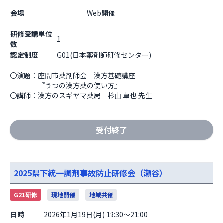
会場
                    Web開催

研修受講単位
1
数
認定制度
G01(日本薬剤師研修センター)
〇演題：座間市薬剤師会　漢方基礎講座

　　　　『うつの漢方薬の使い方』

〇講師：漢方のスギヤマ薬局　杉山 卓也 先生
受付終了
2025県下統一調剤事故防止研修会（瀬谷）
G21研修
現地開催
地域共催
日時
2026年1月19日(月) 19:30～21:00