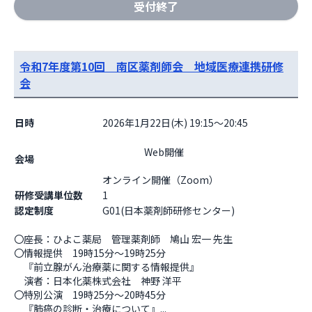
受付終了
令和7年度第10回 南区薬剤師会 地域医療連携研修
会
日時
2026年1月22日(木) 19:15～20:45
                    Web開催

会場
オンライン開催（Zoom）                  
研修受講単位数
1
認定制度
G01(日本薬剤師研修センター)
〇座長：ひよこ薬局　管理薬剤師　鳩山 宏一 先生

〇情報提供　19時15分～19時25分

　『前立腺がん治療薬に関する情報提供』

　演者：日本化薬株式会社　神野 洋平

〇特別公演　19時25分～20時45分

　『肺癌の診断・治療について』...