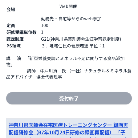
                    Web開催

会場
勤務先・自宅等からのweb参加                  
定員
100
研修受講単位数
1
認定制度
G21(神奈川県薬剤師会生涯学習認定制度)
PS領域
３．地域住民の健康増進 単位：1
講  　演　「新型栄養失調とミネラル不足に関与する食品添加
物」

   　　　　 講師　中戸川貢　氏 （一社）ナチュラル＆ミネラル食
品アドバイザー協会代表理事
受付終了
神奈川県医師会在宅医療トレーニングセンター 録画再
配信研修会（R7年10月24日研修の録画再配信） 「子