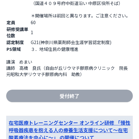
（国道４０９号府中街道沿い 中原区役所そば）
＊開催場所は前回と異なります。ご注意くださ
定員
60
研修受講単
1
位数
認定制度
G21(神奈川県薬剤師会生涯学習認定制度)
PS領域
３．地域住民の健康増進
講演　めまい

講師　高橋　良氏（自由が丘リウマチ膠原病クリニック　院長　
元昭和大学リウマチ膠原病内科　助教）
受付終了
在宅医療トレーニングセンター オンライン研修 「慢性
呼吸器疾患を抱える人の療養生活支援について～在宅
酸素療法を中心に～」 の開催について