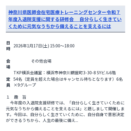
神奈川県医師会在宅医療トレーニングセンター令和７
年度入退院支援に関する研修会 自分らしく生きてい
くために元気なうちから備えることを支えるには
日
2026年1月17日(土) 15:00～18:00
時
会
                    その他会場

場
TKP横浜会議室：横浜市神奈川鶴屋町3-30-8 SYビル6階                
定
54名（定員を超えた場合はキャンセル待ちとなります）6名
員
×9グループ
１　趣　旨

　今年度の入退院支援研修では、「自分らしく生きていくために
元気なうちから備えることを支えるには」と題しまして開催しま
す。今回は、自分らしく生きていくために、自分自身で意思決定
ができるうちから、人生の最後に備え...