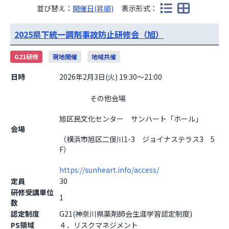
並び替え：
開催日(昇順)
表示形式：
2025県下統一調剤事故防止研修会（旭）
G21研修
現地開催
地域共催
日時
2026年2月3日(火) 19:30～21:00
                    その他会場

旭区民文化センター　サンハート「ホール」
会場
（横浜市旭区二俣川1-3　ジョイナステラス3　5
F）
https://sunheart.info/access/
定員
30
研修受講単位
1
数
認定制度
G21(神奈川県薬剤師会生涯学習認定制度)
PS領域
４．リスクマネジメント