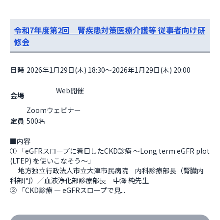
令和7年度第2回 腎疾患対策医療介護等 従事者向け研
修会
日時
2026年1月29日(木) 18:30～2026年1月29日(木) 20:00
                    Web開催

会場
Zoomウェビナー                  
定員
500名
■内容

① 「eGFRスロープに着目したCKD診療 ～Long term eGFR plot 
(LTEP) を使いこなそう～」

 　地方独立行政法人市立大津市民病院　内科診療部長（腎臓内
科部門）／血液浄化部診療部長　中澤 純先生

② 「CKD診療 ― eGFRスロープで見...