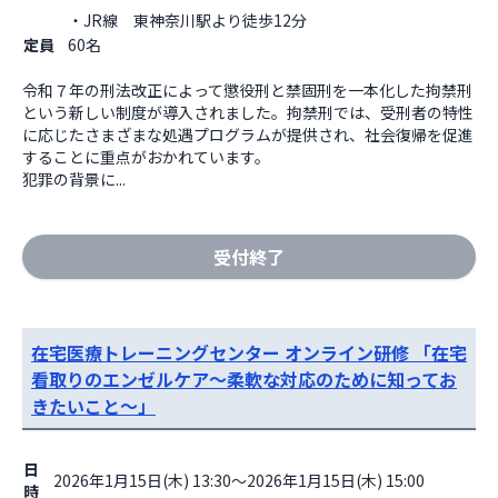
・JR線　東神奈川駅より徒歩12分                  
定員
60名
令和７年の刑法改正によって懲役刑と禁固刑を一本化した拘禁刑
という新しい制度が導入されました。拘禁刑では、受刑者の特性
に応じたさまざまな処遇プログラムが提供され、社会復帰を促進
することに重点がおかれています。

犯罪の背景に...
受付終了
在宅医療トレーニングセンター オンライン研修 「在宅
看取りのエンゼルケア～柔軟な対応のために知ってお
きたいこと～」
日
2026年1月15日(木) 13:30～2026年1月15日(木) 15:00
時