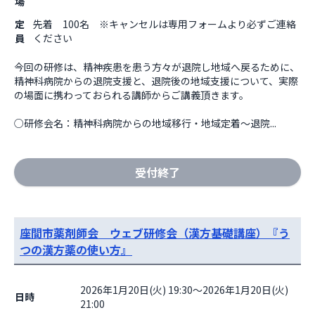
場
定
先着 100名 ※キャンセルは専用フォームより必ずご連絡
員
ください
今回の研修は、精神疾患を患う方々が退院し地域へ戻るために、
精神科病院からの退院支援と、退院後の地域支援について、実際
の場面に携わっておられる講師からご講義頂きます。

○研修会名：精神科病院からの地域移行・地域定着～退院...
受付終了
座間市薬剤師会 ウェブ研修会（漢方基礎講座）『う
つの漢方薬の使い方』
2026年1月20日(火) 19:30～2026年1月20日(火)
日時
21:00