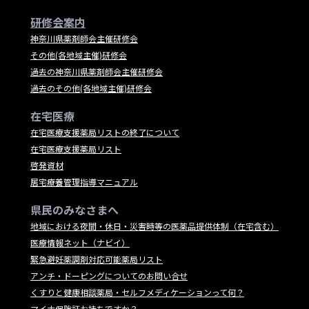
研修会案内
神奈川県薬剤師会主催研修会
その他(各地域主催)研修会
過去の神奈川県薬剤師会主催研修会
過去のその他(各地域主催)研修会
在宅医療
在宅医療支援薬局リストの終了について
在宅医療支援薬局リスト
啓発資材
居宅療養管理指導マニュアル
県民のみなさまへ
地域における夜間・休日・災害時等の医薬品提供体制（在宅含む）
医療情報ネット（ナビイ）
緊急避妊薬調剤対応可能薬局リスト
アンチ・ドーピングについてのお問い合せ
くすりと健康相談薬局・セルフメディケーションって何？
マイナ保険証お持ちですか？