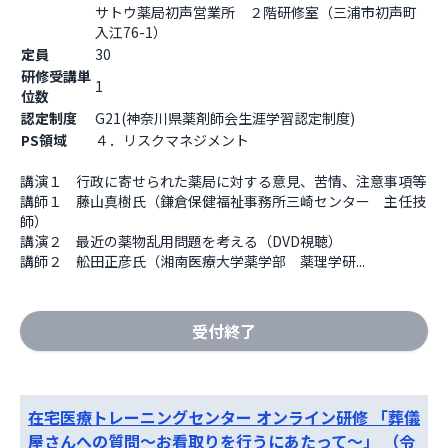
サトウ薬局初声営業所　２階研修室（三浦市初声町
入江76-1）                  
定員
30
研修受講単
1
位数
認定制度
G21(神奈川県薬剤師会生涯学習認定制度)
PS領域
４．リスクマネジメント
講演１　行政に寄せられた薬局に対する意見、苦情、注意事項等

講師１　藤山真樹氏（鎌倉保健福祉事務所三崎センター　主任技
師）

講演２　最近の薬物乱用問題を考える（DVD視聴）

講師２　舩田正彦氏（湘南医療大学薬学部　薬理学研...
受付終了
在宅医療トレーニングセンター オンライン研修 「葬儀
屋さんへの質問～お看取りを行うにあたって～」 （令