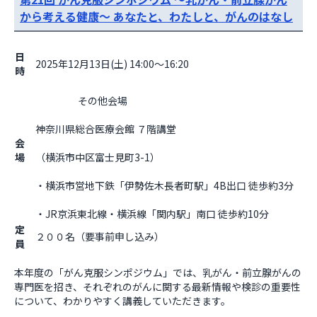
から考える健康～ あなたと、わたしと、がんのはなし
日
2025年12月13日(土) 14:00～16:20
時
                    その他会場

神奈川県総合医療会館 ７階講堂
会
場
（横浜市中区富士見町3-1）
・横浜市営地下鉄「伊勢佐木長者町駅」4B出口 徒歩約3分
・JR京浜東北線・横浜線「関内駅」南口 徒歩約10分                  
定
２００名（要事前申し込み）
員
本年度の「がん克服シンポジウム」では、乳がん・前立腺がんの
専門医を招き、それぞれのがんに関する最新情報や検診の重要性
について、わかりやすく講義していただきます。
