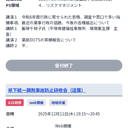
PS領域
４．リスクマネジメント
講演１　令和6年度行政に寄せられた苦情、調査や窓口で多い指
摘事項、最近の薬事行政の話題、今後の各種届出について

講師１　飯塚千枝子氏（平塚保健福祉事務所　環境衛生課　主
査）

講演２　薬局DOTSの実績報告について

講師２　平...
受付終了
県下統一調剤事故防止研修会（逗葉）
G21研修
web開催
地域共催
日時
2025年12月11日(木) 19:15～20:45
                    Web開催
