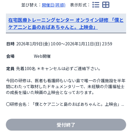
並び替え：
開催日(昇順)
表示形式：
在宅医療トレーニングセンター オンライン研修 「僕と
ケア二ンと島のおばあちゃんと。上映会」
日時
2026年1月9日(金) 10:00～2026年1月11日(日) 23:59
会場
                    Web開催

定員
先着100名 ＊キャンセルは必ずご連絡下さい。
今回の研修は、医者も看護師もいない島で唯一の介護施設を半年
間にわたって取材したドキュメンタリーで、未経験の介護福祉士
の成長を描いた映画の上映会となっております。

〇研修会名：「僕とケア二ンと島のおばあちゃんと。上映会」...
受付終了