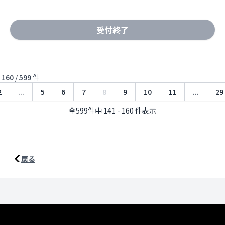
受付終了
ら
160
/
599
件
2
...
5
6
7
8
9
10
11
...
29
全599件中 141 - 160 件表示
戻る