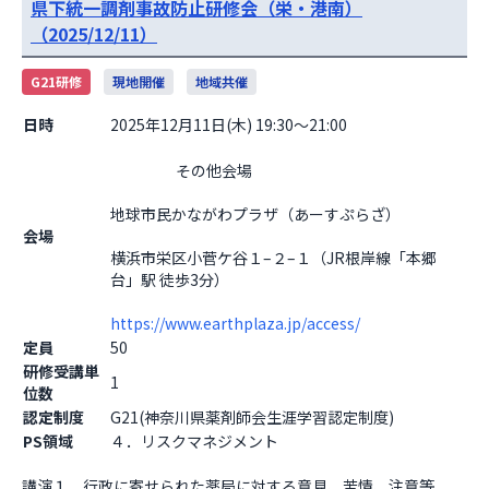
県下統一調剤事故防止研修会（栄・港南）
（2025/12/11）
G21研修
現地開催
地域共催
日時
2025年12月11日(木) 19:30～21:00
                    その他会場

地球市民かながわプラザ（あーすぷらざ）
会場
横浜市栄区小菅ケ谷１–２–１（JR根岸線「本郷
台」駅 徒歩3分）
https://www.earthplaza.jp/access/
定員
50
研修受講単
1
位数
認定制度
G21(神奈川県薬剤師会生涯学習認定制度)
PS領域
４．リスクマネジメント
講演１　行政に寄せられた薬局に対する意見、苦情、注意等
