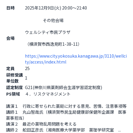
日時
2025年12月9日(火) 20:00～21:40
                    その他会場

ウェルシティ市民プラザ
会場
（横須賀市西逸見町1-38-11）
https://www.city.yokosuka.kanagawa.jp/3110/wellci
ty/access/index.html
定員
25
研修受講
1
単位数
認定制度
G21(神奈川県薬剤師会生涯学習認定制度)
PS領域
４．リスクマネジメント
講演１　行政に寄せられた薬局に対する意見、苦情、注意事項等

講師１　丸山智哉氏（横須賀市民生局健康部保健所企画課　医事
薬事担当）

講演２　最近の薬物乱用問題を考える

講師２　舩田正彦氏（湘南医療大学薬学部　薬理学研究室　...