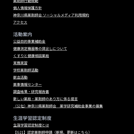
薬剤師行動規範
個人情報保護方針
神奈川県薬剤師会 ソーシャルメディア利用規約
アクセス
活動案内
公益目的事業補助金
健康測定機器等の貸出しについて
くすりと健康相談薬局
実務実習
学校薬剤師活動
献血活動
薬事情報センター
調査結果・研究報告書
新しい薬局・薬剤師のあり方に係る提言
（公社）神奈川県薬剤師会 薬学研究補助金事業の募集
生涯学習認定制度
生涯学習認定制度とは
【G21】認定薬剤師申請（新規、更新はこちら）