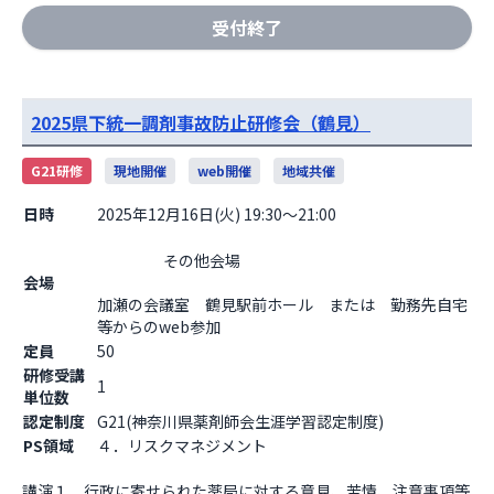
受付終了
2025県下統一調剤事故防止研修会（鶴見）
G21研修
現地開催
web開催
地域共催
日時
2025年12月16日(火) 19:30～21:00
                    その他会場

会場
加瀬の会議室　鶴見駅前ホール　または　勤務先自宅
等からのweb参加                  
定員
50
研修受講
1
単位数
認定制度
G21(神奈川県薬剤師会生涯学習認定制度)
PS領域
４．リスクマネジメント
講演１　行政に寄せられた薬局に対する意見、苦情、注意事項等
