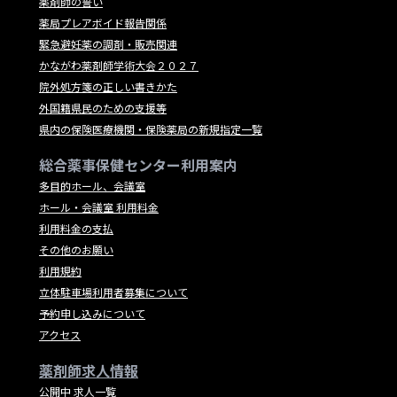
薬剤師の誓い
薬局プレアボイド報告関係
緊急避妊薬の調剤・販売関連
かながわ薬剤師学術大会２０２７
院外処方箋の正しい書きかた
外国籍県民のための支援等
県内の保険医療機関・保険薬局の新規指定一覧
総合薬事保健センター利用案内
多目的ホール、会議室
ホール・会議室 利用料金
利用料金の支払
その他のお願い
利用規約
立体駐車場利用者募集について
予約申し込みについて
アクセス
薬剤師求人情報
公開中 求人一覧