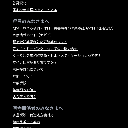
啓発資材
居宅療養管理指導マニュアル
県民のみなさまへ
地域における夜間・休日・災害時等の医薬品提供体制（在宅含む）
医療情報ネット（ナビイ）
緊急避妊薬調剤対応可能薬局リスト
アンチ・ドーピングについてのお問い合せ
くすりと健康相談薬局・セルフメディケーションって何？
マイナ保険証お持ちですか？
感染症対策について
お薬って何？
お薬手帳
薬剤師って何？
処方箋って何？
医療関係者のみなさまへ
多重受診・偽造処方箋対応
健康サポート薬局