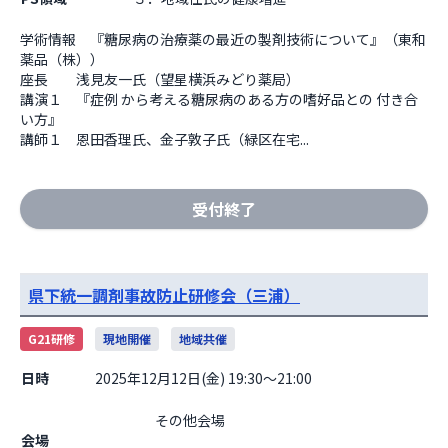
学術情報　『糖尿病の治療薬の最近の製剤技術について』（東和
薬品（株））

座長　　浅見友一氏（望星横浜みどり薬局）

講演１　『症例 から考える糖尿病のある方の嗜好品との 付き合
い方』

講師１　恩田香理氏、金子敦子氏（緑区在宅...
受付終了
県下統一調剤事故防止研修会（三浦）
G21研修
現地開催
地域共催
日時
2025年12月12日(金) 19:30～21:00
                    その他会場

会場