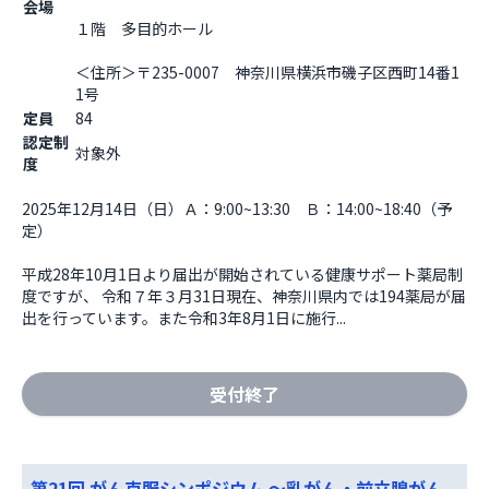
会場
１階　多目的ホール
＜住所＞〒235-0007　神奈川県横浜市磯子区西町14番1
1号                  
定員
84
認定制
対象外
度
2025年12月14日（日）Ａ：9:00~13:30　Ｂ：14:00~18:40（予
定）

平成28年10月1日より届出が開始されている健康サポート薬局制
度ですが、 令和７年３月31日現在、神奈川県内では194薬局が届
出を行っています。また令和3年8月1日に施行...
受付終了
第21回 がん克服シンポジウム ～乳がん・前立腺がん