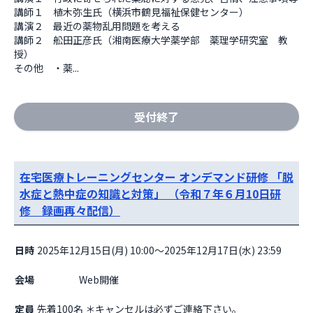
講師１　植木弥生氏（横浜市鶴見福祉保健センター）

講演２　最近の薬物乱用問題を考える

講師２　舩田正彦氏（湘南医療大学薬学部　薬理学研究室　教
授）

その他　・薬...
受付終了
在宅医療トレーニングセンター オンデマンド研修 「脱
水症と熱中症の知識と対策」 （令和７年６月10日研
修 録画再々配信）
日時
2025年12月15日(月) 10:00～2025年12月17日(水) 23:59
会場
                    Web開催

定員
先着100名 ＊キャンセルは必ずご連絡下さい。