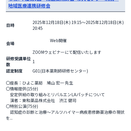
地域医療連携研修会
2025年12月18日(木) 19:15～2025年12月18日(木)
日時
20:45
                    Web開催

会場
ZOOMウェビナーにて配信いたします                  
研修受講単位
1
数
認定制度
G01(日本薬剤師研修センター)
〇座長：ひよこ薬局　鳩山 宏一 先生

〇情報提供(15分)

　安定供給の取り組みとリバルエンLAパッチについて

　演者：東和薬品株式会社　渋江 健司

〇特別公演(75分)

　認知症の診断と治療～アルツハイマー病疾患修飾薬治療の現状
を...