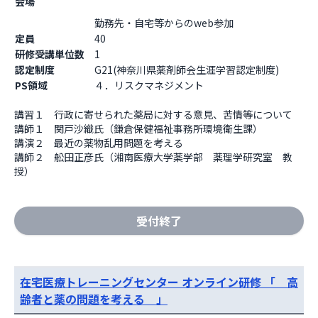
会場
勤務先・自宅等からのweb参加                  
定員
40
研修受講単位数
1
認定制度
G21(神奈川県薬剤師会生涯学習認定制度)
PS領域
４．リスクマネジメント
講習１　行政に寄せられた薬局に対する意見、苦情等について 

講師１　関戸沙織氏（鎌倉保健福祉事務所環境衛生課） 

講演２　最近の薬物乱用問題を考える 

講師２　舩田正彦氏（湘南医療大学薬学部　薬理学研究室　教
授）
受付終了
在宅医療トレーニングセンター オンライン研修 「 高
齢者と薬の問題を考える 」