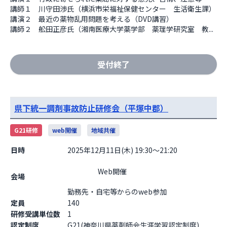
講師１　川守田渉氏（横浜市栄福祉保健センター　生活衛生課）

講演２　最近の薬物乱用問題を考える（DVD講習）

講師２　舩田正彦氏（湘南医療大学薬学部　薬理学研究室　教...
受付終了
県下統一調剤事故防止研修会（平塚中郡）
G21研修
web開催
地域共催
日時
2025年12月11日(木) 19:30～21:20
                    Web開催

会場
勤務先・自宅等からのweb参加                  
定員
140
研修受講単位数
1
認定制度
G21(神奈川県薬剤師会生涯学習認定制度)