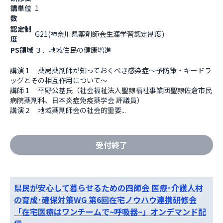
講単位
1
数
認定制
G21(神奈川県薬剤師会生涯学習認定制度)
度
PS領域
３．地域住民の健康増進
講演１　薬局薬剤師が知っておくべき感染症～予防策・キードラ
ッグとその相互作用について～

講師１　平野公基氏（社会福祉法人聖隷福祉事業団聖隷佐倉市民
病院薬剤科、日本炎症免疫薬学会 評議員）

講演２　地域薬剤師会の社会的重要...
受付終了
県民が安心して暮らせるための四師会 医療･介護人材
の育成･確保対策WG 第6回在宅ノウハウ連携研修会
「在宅医療はワンチームで~呼吸器~」オンデマンド配