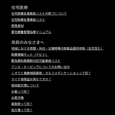
在宅医療
在宅医療支援薬局リストの終了について
在宅医療支援薬局リスト
啓発資材
居宅療養管理指導マニュアル
県民のみなさまへ
地域における夜間・休日・災害時等の医薬品提供体制（在宅含む）
医療情報ネット（ナビイ）
緊急避妊薬調剤対応可能薬局リスト
アンチ・ドーピングについてのお問い合せ
くすりと健康相談薬局・セルフメディケーションって何？
マイナ保険証お持ちですか？
感染症対策について
お薬って何？
お薬手帳
薬剤師って何？
処方箋って何？