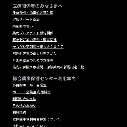
医療関係者のみなさまへ
多重受診・偽造処方箋対応
健康サポート薬局
薬剤師の誓い
薬局プレアボイド報告関係
緊急避妊薬の調剤・販売関連
かながわ薬剤師学術大会２０２７
院外処方箋の正しい書きかた
外国籍県民のための支援等
県内の保険医療機関・保険薬局の新規指定一覧
総合薬事保健センター利用案内
多目的ホール、会議室
ホール・会議室 利用料金
利用料金の支払
その他のお願い
利用規約
立体駐車場利用者募集について
予約申し込みについて