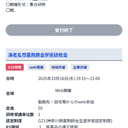
〇開催形式：集合研修

〇開...
受付終了
海老名市薬剤師会学術研修会
G21研修
web開催
地域共催
企業共催
日時
2025年10月16日(木) 19:15～21:00
                    Web開催

会場
勤務先・自宅等からのweb参加                  
定員
50
研修受講単位数
1
認定制度
G21(神奈川県薬剤師会生涯学習認定制度)
PS領域
２．医薬品の適正使用