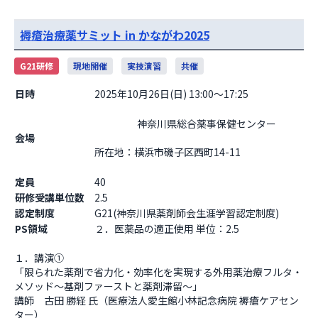
褥瘡治療薬サミット in かながわ2025
G21研修
現地開催
実技演習
共催
日時
2025年10月26日(日) 13:00～17:25
                    神奈川県総合薬事保健センター

会場
所在地：横浜市磯子区西町14-11

定員
40
研修受講単位数
2.5
認定制度
G21(神奈川県薬剤師会生涯学習認定制度)
PS領域
２．医薬品の適正使用 単位：2.5
１．講演①

「限られた薬剤で省力化・効率化を実現する外用薬治療フルタ・
メソッド～基剤ファーストと薬剤滞留～」

講師　古田 勝経 氏（医療法人愛生館小林記念病院 褥瘡ケアセン
ター）
