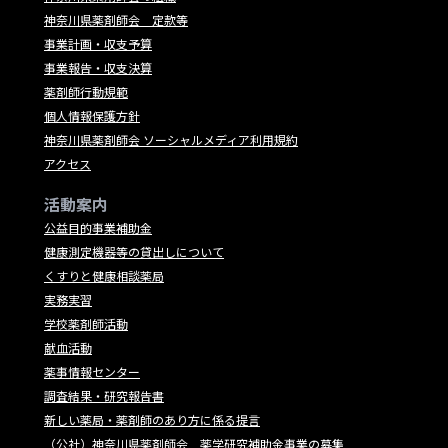
神奈川県薬剤師会 定款等
事業計画・収支予算
事業報告・収支決算
薬剤師行動規範
個人情報保護方針
神奈川県薬剤師会 ソーシャルメディア利用規約
アクセス
活動案内
公益目的事業補助金
健康測定機器等の貸出しについて
くすりと健康相談薬局
実務実習
学校薬剤師活動
献血活動
薬事情報センター
調査結果・研究報告書
新しい薬局・薬剤師のあり方に係る提言
（公社）神奈川県薬剤師会 薬学研究補助金事業の募集