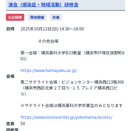
演会（感染症・地域活動）研修会
G21研修
現地開催
共催
日時
2025年10月12日(日) 14:30～16:00
                    その他会場

第一会場：横浜薬科大学B33教室（横浜市戸塚区俣野町6
01）
https://www.hamayaku.ac.jp/
会場
第二サテライト会場：ビジョンセンター横浜西口3階306
（横浜市西区北幸２丁目５−１５ プレミア横浜西口ビ
ル）
※サテライト会場は横浜薬科大学卒業生のみとなります
https://www.visioncenter.jp/yokohama/access/
定員
50
研修受