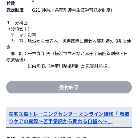
3
位数
認定制度
G21(神奈川県薬剤師会生涯学習認定制度)
１．分科会

（分科会Ⅰ）

　テーマ：災害

　内　容：地域から世界へ　災害医療に関わる薬剤師の役割と使
命

　講　師：一林貞介 氏（横浜市立みなと赤十字病院薬剤部・日
赤救護班）

　　　　　日向彰 氏（神奈川県薬剤師会 災害対策検...
受付終了
在宅医療トレーニングセンター オンライン研修「 看取
りケアの実際～苦手意識から関わる自信へ～ 」