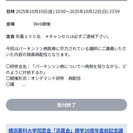
日時
2025年10月10日(金) 10:00～2025年10月12日(日) 23:59
会場
                    Web開催

定員
先着１００名 ＊キャンセルは必ずご連絡下さい。
今回はパーキンソン病医療に尽力されている講師にご講義いただ
いた内容の録画再配信となります。

〇研修会名：「パーキンソン病について～病態を知りながら、ど
のように対処するか」

〇開催形式：オンデマンド研修　再配信

〇講　　...
受付終了
横浜薬科大学同窓会「浜薬会」開学20周年直前記念講