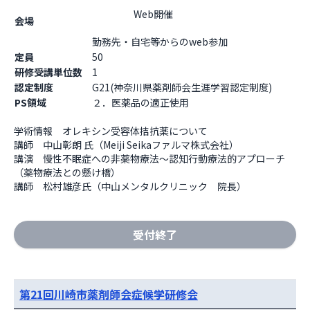
                    Web開催

会場
勤務先・自宅等からのweb参加                  
定員
50
研修受講単位数
1
認定制度
G21(神奈川県薬剤師会生涯学習認定制度)
PS領域
２．医薬品の適正使用
学術情報　オレキシン受容体拮抗薬について

講師　中山彰朗 氏（Meiji Seikaファルマ株式会社）

講演　慢性不眠症への非薬物療法～認知行動療法的アプローチ
（薬物療法との懸け橋）

講師　松村雄彦氏（中山メンタルクリニック　院長）
受付終了
第21回川崎市薬剤師会症候学研修会