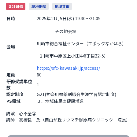
G21研修
現地開催
地域共催
日時
2025年11月5日(水) 19:30～21:05
                    その他会場

川崎市総合福祉センター（エポックなかはら）　
会場
（川崎市中原区上小田中6丁目22-5）
https://sfc-kawasaki.jp/access/
定員
60
研修受講単位
1
数
認定制度
G21(神奈川県薬剤師会生涯学習認定制度)
PS領域
３．地域住民の健康増進
講演　心不全②　

講師　高橋良　氏（自由が丘リウマチ膠原病クリニック　院長）