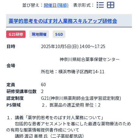
並び替え：
開催日(降順)
表示形式：
薬学的思考をのばす対人業務スキルアップ研修会
G21研修
現地開催
SGD
日時
2025年10月5日(日) 14:00～17:25
                    神奈川県総合薬事保健センター

会場
所在地：横浜市磯子区西町14-11

定員
60
研修受講単位数
2
認定制度
G21(神奈川県薬剤師会生涯学習認定制度)
PS領域
２．医薬品の適正使用 単位：2
１．講義「薬学的思考をのばす対人業務について」

　　包括的な患者アセスメントを基にした最適な薬物療法のため
の有用な服薬情報提供書作成について

　　講師 渡辺 美穂 氏（二子薬局都筑店）
