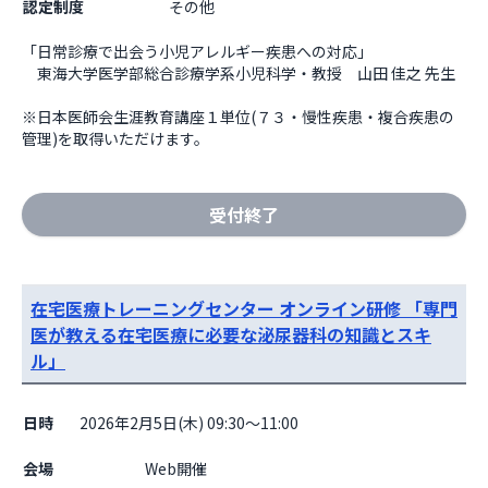
認定制度
その他
「日常診療で出会う小児アレルギー疾患への対応」

　東海大学医学部総合診療学系小児科学・教授　山田 佳之 先生

※日本医師会生涯教育講座１単位(７３・慢性疾患・複合疾患の
管理)を取得いただけます。
受付終了
在宅医療トレーニングセンター オンライン研修 「専門
医が教える在宅医療に必要な泌尿器科の知識とスキ
ル」
日時
2026年2月5日(木) 09:30～11:00
会場
                    Web開催
