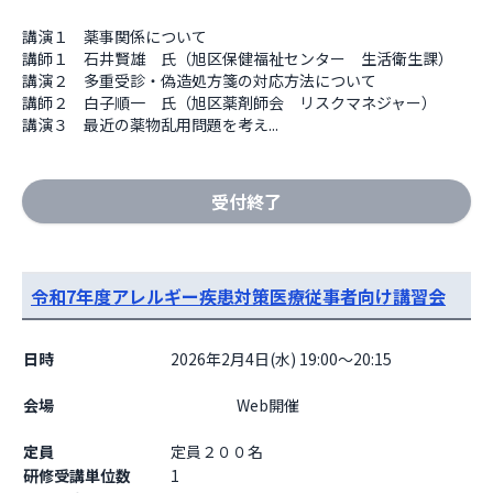
講演１　薬事関係について

講師１　石井賢雄　氏（旭区保健福祉センター　生活衛生課）

講演２　多重受診・偽造処方箋の対応方法について

講師２　白子順一　氏（旭区薬剤師会　リスクマネジャー）

講演３　最近の薬物乱用問題を考え...
受付終了
令和7年度アレルギー疾患対策医療従事者向け講習会
日時
2026年2月4日(水) 19:00～20:15
会場
                    Web開催

定員
定員２００名
研修受講単位数
1