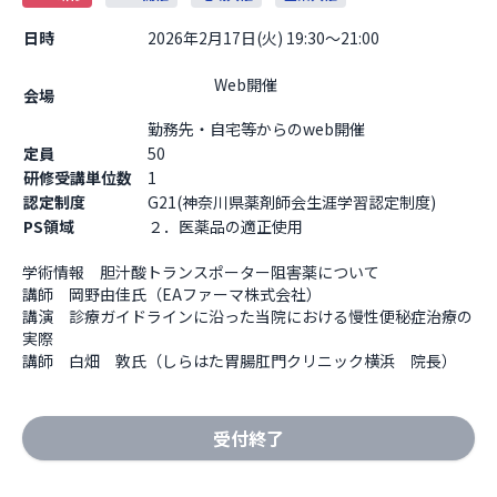
日時
2026年2月17日(火) 19:30～21:00
                    Web開催

会場
勤務先・自宅等からのweb開催                  
定員
50
研修受講単位数
1
認定制度
G21(神奈川県薬剤師会生涯学習認定制度)
PS領域
２．医薬品の適正使用
学術情報　胆汁酸トランスポーター阻害薬について

講師　岡野由佳氏（EAファーマ株式会社）

講演　診療ガイドラインに沿った当院における慢性便秘症治療の
実際

講師　白畑　敦氏（しらはた胃腸肛門クリニック横浜　院長）
受付終了