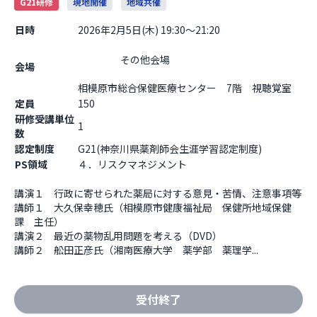
G21研修
現地開催
地域共催
日時
2026年2月5日(木) 19:30～21:20
                    その他会場

会場
相模原市総合保健医療センター　7階　視聴覚室    
定員
150
研修受講単位
1
数
認定制度
G21(神奈川県薬剤師会生涯学習認定制度)
PS領域
４．リスクマネジメント
講演１　行政に寄せられた薬局に対する意見・苦情、注意事項等

講師１　大久保幸穂氏（相模原市健康福祉局　保健所地域保健
課　主任）

講演２　最近の薬物乱用問題を考える（DVD）

講師２　舩田正彦氏（湘南医療大学　薬学部　薬理学...
受付終了