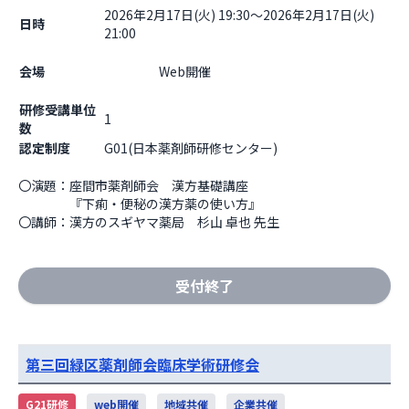
2026年2月17日(火) 19:30～2026年2月17日(火)
日時
21:00
会場
                    Web開催

研修受講単位
1
数
認定制度
G01(日本薬剤師研修センター)
〇演題：座間市薬剤師会　漢方基礎講座

　　　　『下痢・便秘の漢方薬の使い方』

〇講師：漢方のスギヤマ薬局　杉山 卓也 先生
受付終了
第三回緑区薬剤師会臨床学術研修会
G21研修
web開催
地域共催
企業共催