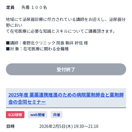
定員
先着 １００名
地域にて泌尿器診療に尽力されている講師をお迎えし、泌尿器分
野におい

て在宅医療に必要な知識とスキルについてご講義頂きます。

■講師：秦野北クリニック 院長 駒井 好信 様

■対 象：在宅医療に関わる全職種
受付終了
2025年度 薬薬連携推進のための病院薬剤師会と薬剤師
会の合同セミナー
G21研修
web開催
共催
日時
2026年2月5日(木) 19:30～21:10