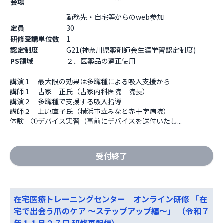
会場
勤務先・自宅等からのweb参加                  
定員
30
研修受講単位数
1
認定制度
G21(神奈川県薬剤師会生涯学習認定制度)
PS領域
２．医薬品の適正使用
講演１　最大限の効果は多職種による吸入支援から

講師１　古家　正氏（古家内科医院　院長）

講演２　多職種で支援する吸入指導

講師２　上原直子氏（横浜市立みなと赤十字病院）

体験　①デバイス実習（事前にデバイスを送付いたし...
受付終了
在宅医療トレーニングセンター オンライン研修 「在
宅で出会う爪のケア ～ステップアップ編～」 （令和７
年１１月２７日 研修再配信）