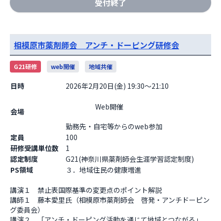
受付終了
相模原市薬剤師会 アンチ・ドーピング研修会
G21研修
web開催
地域共催
日時
2026年2月20日(金) 19:30～21:10
                    Web開催

会場
勤務先・自宅等からのweb参加                  
定員
100
研修受講単位数
1
認定制度
G21(神奈川県薬剤師会生涯学習認定制度)
PS領域
３．地域住民の健康増進
講演１　禁止表国際基準の変更点のポイント解説

講師１　藤本愛里氏（相模原市薬剤師会　啓発・アンチドーピン
グ委員会）

講演２　「アンチ・ドーピング活動を通じて地域とつながる」
