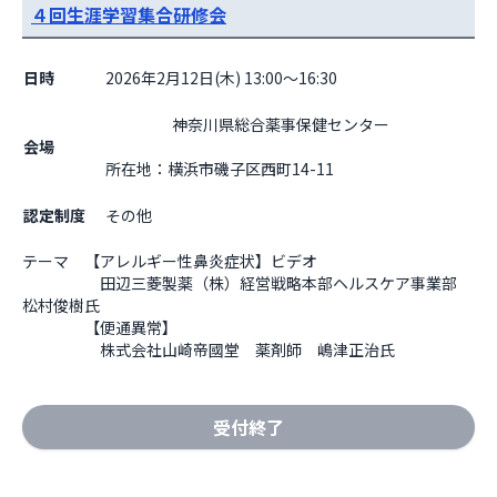
４回生涯学習集合研修会
日時
2026年2月12日(木) 13:00～16:30
                    神奈川県総合薬事保健センター

会場
所在地：横浜市磯子区西町14-11

認定制度
その他
テーマ　【アレルギー性鼻炎症状】ビデオ

　　　　　田辺三菱製薬（株）経営戦略本部ヘルスケア事業部　
松村俊樹氏

　　　　【便通異常】

　　　　　株式会社山崎帝國堂　薬剤師　嶋津正治氏
受付終了