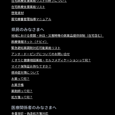
在宅医療支援薬局リストの終了について
在宅医療支援薬局リスト
啓発資材
居宅療養管理指導マニュアル
県民のみなさまへ
地域における夜間・休日・災害時等の医薬品提供体制（在宅含む）
医療情報ネット（ナビイ）
緊急避妊薬調剤対応可能薬局リスト
アンチ・ドーピングについてのお問い合せ
くすりと健康相談薬局・セルフメディケーションって何？
マイナ保険証お持ちですか？
感染症対策について
お薬って何？
お薬手帳
薬剤師って何？
処方箋って何？
医療関係者のみなさまへ
多重受診・偽造処方箋対応