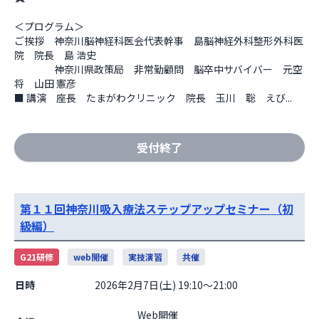
＜プログラム＞

ご挨拶　神奈川脳神経科医会代表幹事　島脳神経外科整形外科医
院　院⾧　島 浩史

　　　　神奈川県政策局　非常勤顧問　脳卒中サバイバー　元空
将　山田 憲彦

■ 講演　座⾧　たまがわクリニック　院⾧　玉川　聡　えび...
受付終了
第１１回神奈川吸入療法ステップアップセミナー（初
級編）
G21研修
web開催
実技演習
共催
日時
2026年2月7日(土) 19:10～21:00
                    Web開催
