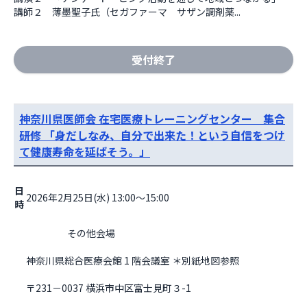
講師２　薄墨聖子氏（セガファーマ　サザン調剤薬...
受付終了
神奈川県医師会 在宅医療トレーニングセンター 集合
研修 「身だしなみ、自分で出来た！という自信をつけ
て健康寿命を延ばそう。」
日
2026年2月25日(水) 13:00～15:00
時
                    その他会場

神奈川県総合医療会館 1 階会議室 ＊別紙地図参照
〒231－0037 横浜市中区富⼠⾒町３-1