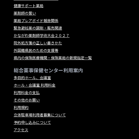
健康サポート薬局
薬剤師の誓い
薬局プレアボイド報告関係
緊急避妊薬の調剤・販売関連
かながわ薬剤師学術大会２０２７
院外処方箋の正しい書きかた
外国籍県民のための支援等
県内の保険医療機関・保険薬局の新規指定一覧
総合薬事保健センター利用案内
多目的ホール、会議室
ホール・会議室 利用料金
利用料金の支払
その他のお願い
利用規約
立体駐車場利用者募集について
予約申し込みについて
アクセス