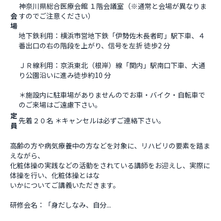
神奈川県総合医療会館 １階会議室（※通常と会場が異なりま
会
すのでご注意ください）
場
地下鉄利用：横浜市営地下鉄「伊勢佐木長者町」駅下車、４
番出口の右の階段を上がり、信号を左折 徒歩2 分
ＪＲ線利用：京浜東北（根岸）線「関内」駅南口下車、大通
り公園沿いに進み徒歩約10 分
＊施設内に駐車場がありませんのでお車・バイク・自転車で
のご来場はご遠慮下さい。                  
定
先着２０名 ＊キャンセルは必ずご連絡下さい。
員
高齢の方や病気療養中の方などを対象に、リハビリの要素を踏ま
えながら、

化粧体操の実践などの活動をされている講師をお迎えし、実際に
体操を行い、化粧体操とはな

いかについてご講義いただきます。

研修会名：「身だしなみ、自分...