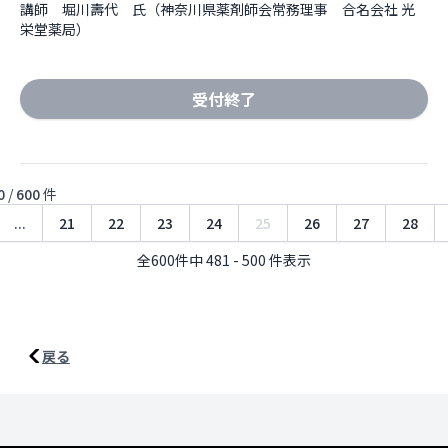
講師　堀川壽代　氏（神奈川県薬剤師会常務理事　合名会社 光
栄堂薬局）
受付終了
0
/
600
件
...
21
22
23
24
25
26
27
28
全600件中 481 - 500 件表示
戻る