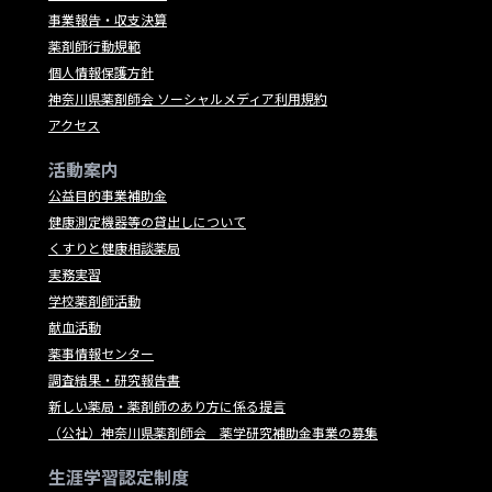
事業報告・収支決算
薬剤師行動規範
個人情報保護方針
神奈川県薬剤師会 ソーシャルメディア利用規約
アクセス
活動案内
公益目的事業補助金
健康測定機器等の貸出しについて
くすりと健康相談薬局
実務実習
学校薬剤師活動
献血活動
薬事情報センター
調査結果・研究報告書
新しい薬局・薬剤師のあり方に係る提言
（公社）神奈川県薬剤師会 薬学研究補助金事業の募集
生涯学習認定制度