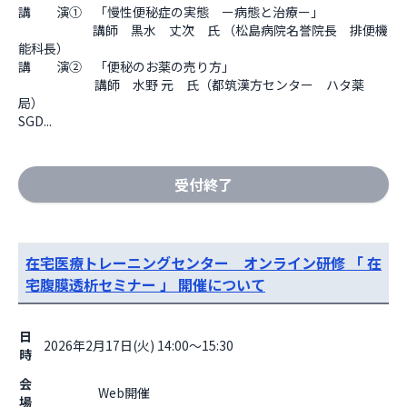
講　　演①　「慢性便秘症の実態　ー病態と治療ー」

    　　　　　講師　黒水　丈次　氏 （松島病院名誉院長　排便機
能科長）

講　　演②　「便秘のお薬の売り方」

　　　　　　講師　水野 元　氏（都筑漢方センター　ハタ薬
局）

SGD...
受付終了
在宅医療トレーニングセンター オンライン研修 「 在
宅腹膜透析セミナー 」 開催について
日
2026年2月17日(火) 14:00～15:30
時
会
                    Web開催

場