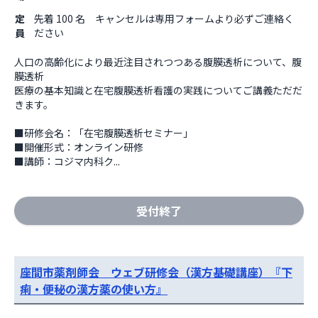
定
先着 100 名 キャンセルは専用フォームより必ずご連絡く
員
ださい
人口の高齢化により最近注目されつつある腹膜透析について、腹
膜透析

医療の基本知識と在宅腹膜透析看護の実践についてご講義ただだ
きます。

■研修会名：「在宅腹膜透析セミナー」

■開催形式：オンライン研修

■講師：コジマ内科ク...
受付終了
座間市薬剤師会 ウェブ研修会（漢方基礎講座）『下
痢・便秘の漢方薬の使い方』