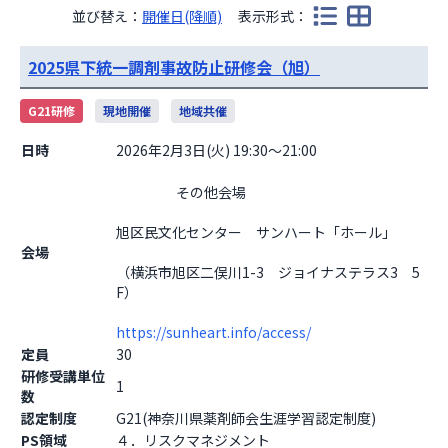
並び替え：
開催日(降順)
表示形式：
2025県下統一調剤事故防止研修会（旭）
G21研修
現地開催
地域共催
日時
2026年2月3日(火) 19:30～21:00
                    その他会場

旭区民文化センター　サンハート「ホール」
会場
（横浜市旭区二俣川1-3　ジョイナステラス3　5
F）
https://sunheart.info/access/
定員
30
研修受講単位
1
数
認定制度
G21(神奈川県薬剤師会生涯学習認定制度)
PS領域
４．リスクマネジメント