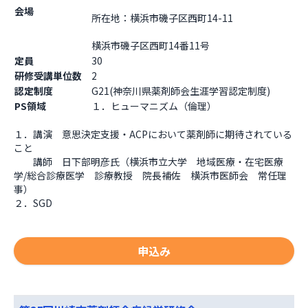
会場
所在地：横浜市磯子区西町14-11

横浜市磯子区西町14番11号                  
定員
30
研修受講単位数
2
認定制度
G21(神奈川県薬剤師会生涯学習認定制度)
PS領域
１．ヒューマニズム（倫理）
１．講演　意思決定支援・ACPにおいて薬剤師に期待されている
こと

　　講師　日下部明彦氏（横浜市立大学　地域医療・在宅医療
学/総合診療医学　診療教授　院長補佐　横浜市医師会　常任理
事）

２．SGD
申込み