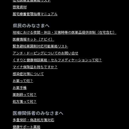
啓発資材
居宅療養管理指導マニュアル
県民のみなさまへ
地域における夜間・休日・災害時等の医薬品提供体制（在宅含む）
医療情報ネット（ナビイ）
緊急避妊薬調剤対応可能薬局リスト
アンチ・ドーピングについてのお問い合せ
くすりと健康相談薬局・セルフメディケーションって何？
マイナ保険証お持ちですか？
感染症対策について
お薬って何？
お薬手帳
薬剤師って何？
処方箋って何？
医療関係者のみなさまへ
多重受診・偽造処方箋対応
健康サポート薬局