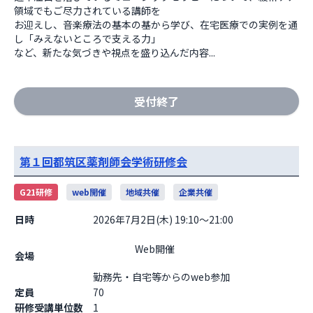
領域でもご尽力されている講師を

お迎えし、音楽療法の基本の基から学び、在宅医療での実例を通
し「みえないところで支える力」

など、新たな気づきや視点を盛り込んだ内容...
受付終了
第１回都筑区薬剤師会学術研修会
G21研修
web開催
地域共催
企業共催
日時
2026年7月2日(木) 19:10～21:00
                    Web開催

会場
勤務先・自宅等からのweb参加                  
定員
70
研修受講単位数
1