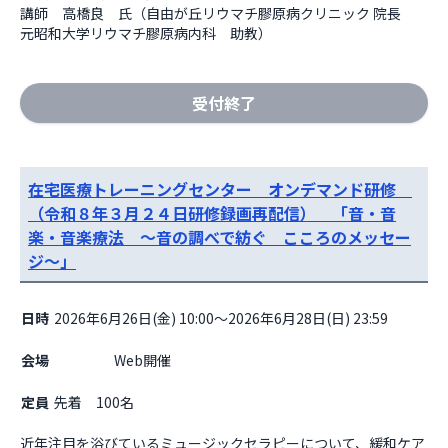
講師　高橋良　氏（自由が丘リウマチ膠原病クリニック 院長　
元昭和大学リウマチ膠原病内科　助教）
受付終了
在宅医療トレーニングセンター オンデマンド研修
（令和８年３月２４日研修録画再配信） 「音・音
楽・音楽療法 ～音の調べで紡ぐ こころのメッセー
ジ～」
日時
2026年6月26日(金) 10:00～2026年6月28日(日) 23:59
会場
                    Web開催

定員
先着 100名
近年注目を浴びているミュージックセラピーについて、緩和ケア