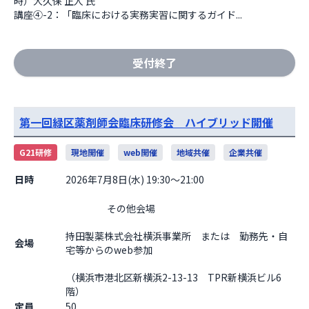
時）大久保 正人 氏

講座④-2：「臨床における実務実習に関するガイド...
受付終了
第一回緑区薬剤師会臨床研修会 ハイブリッド開催
G21研修
現地開催
web開催
地域共催
企業共催
日時
2026年7月8日(水) 19:30～21:00
                    その他会場

持田製薬株式会社横浜事業所　または　勤務先・自
会場
宅等からのweb参加
（横浜市港北区新横浜2-13-13　TPR新横浜ビル6
階）                  
定員
50