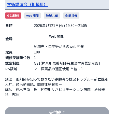
学術講演会（相模原）
G21研修
web開催
地域共催
企業共催
日時
2026年7月21日(火) 19:30～21:05
                    Web開催

会場
勤務先・自宅等からのweb開催                  
定員
100
研修受講単位数
1
認定制度
G21(神奈川県薬剤師会生涯学習認定制度)
PS領域
２．医薬品の適正使用 単位：1
講演　薬剤師が知っておきたい高齢者の排尿トラブルー前立腺肥
大症、過活動膀胱、間質性膀胱炎ー

講師　鈴木孝尚　氏（神奈川リハビリテーション病院　泌尿器
科　部長）
受付終了