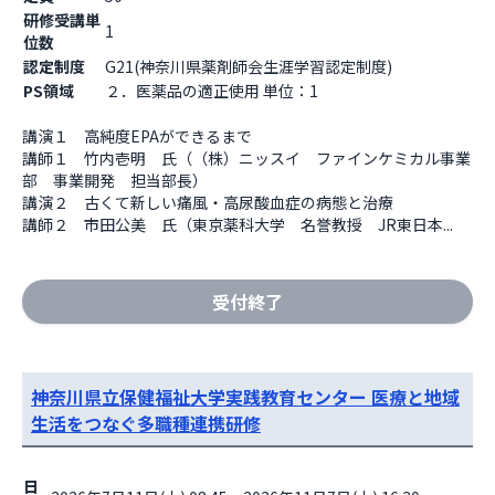
研修受講単
1
位数
認定制度
G21(神奈川県薬剤師会生涯学習認定制度)
PS領域
２．医薬品の適正使用 単位：1
講演１　高純度EPAができるまで

講師１　竹内壱明　氏（（株）ニッスイ　ファインケミカル事業
部　事業開発　担当部長）

講演２　古くて新しい痛風・高尿酸血症の病態と治療

講師２　市田公美　氏（東京薬科大学　名誉教授　JR東日本...
受付終了
神奈川県⽴保健福祉⼤学実践教育センター 医療と地域
生活をつなぐ多職種連携研修
日