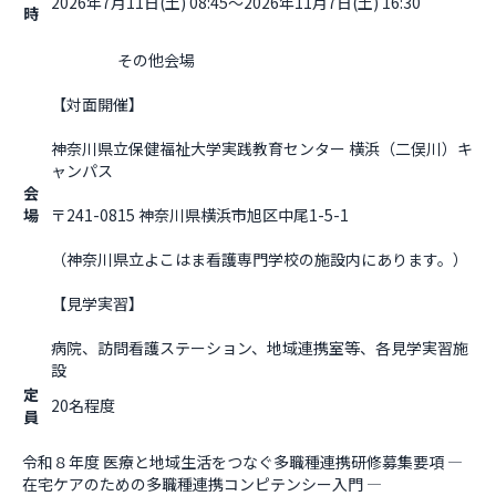
2026年7月11日(土) 08:45～2026年11月7日(土) 16:30
時
                    その他会場

【対面開催】
神奈川県立保健福祉大学実践教育センター 横浜（二俣川）キ
ャンパス
会
場
〒241-0815 神奈川県横浜市旭区中尾1-5-1
（神奈川県立よこはま看護専門学校の施設内にあります。）
【見学実習】
病院、訪問看護ステーション、地域連携室等、各見学実習施
設                  
定
20名程度
員
令和８年度 医療と地域生活をつなぐ多職種連携研修募集要項 ― 
在宅ケアのための多職種連携コンピテンシー入門 ―
