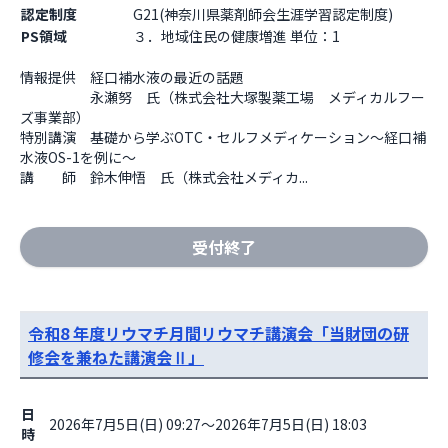
認定制度
G21(神奈川県薬剤師会生涯学習認定制度)
PS領域
３．地域住民の健康増進 単位：1
情報提供　経口補水液の最近の話題

　　　　　永瀬努　氏（株式会社大塚製薬工場　メディカルフー
ズ事業部）

特別講演　基礎から学ぶOTC・セルフメディケーション～経口補
水液OS-1を例に～

講　　師　鈴木伸悟　氏（株式会社メディカ...
受付終了
令和8 年度リウマチ月間リウマチ講演会「当財団の研
修会を兼ねた講演会Ⅱ」
日
2026年7月5日(日) 09:27～2026年7月5日(日) 18:03
時