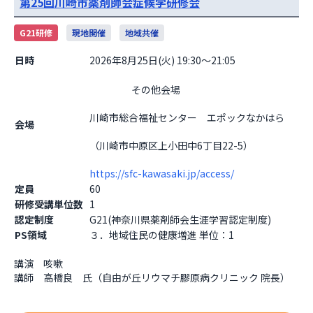
第25回川崎市薬剤師会症候学研修会
G21研修
現地開催
地域共催
日時
2026年8月25日(火) 19:30～21:05
                    その他会場

川崎市総合福祉センター　エポックなかはら
会場
（川崎市中原区上小田中6丁目22-5）
https://sfc-kawasaki.jp/access/
定員
60
研修受講単位数
1
認定制度
G21(神奈川県薬剤師会生涯学習認定制度)
PS領域
３．地域住民の健康増進 単位：1
講演　咳嗽

講師　高橋良　氏（自由が丘リウマチ膠原病クリニック 院長）