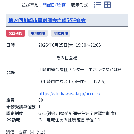
並び替え：
開催日(降順)
表示形式：
第24回川崎市薬剤師会症候学研修会
G21研修
現地開催
地域共催
日時
2026年6月25日(木) 19:30～21:05
                    その他会場

川崎市総合福祉センター　エポックなかはら
会場
（川崎市中原区上小田中6丁目22-5）
https://sfc-kawasaki.jp/access/
定員
60
研修受講単位数
1
認定制度
G21(神奈川県薬剤師会生涯学習認定制度)
PS領域
３．地域住民の健康増進 単位：1
講演　皮疹（その２）
