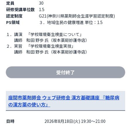
定員
30
研修受講単位数
1.5
認定制度
G21(神奈川県薬剤師会生涯学習認定制度)
PS領域
３．地域住民の健康増進 単位：1.5
１．講演　「学校環境衛生検査について」　

　　講師　和田 野歩 氏（坂本薬局妙蓮寺店）

２．実習　「学校環境衛生検査実技」

　　講師　和田 野歩 氏（坂本薬局妙蓮寺店）
受付終了
座間市薬剤師会 ウェブ研修会 漢方基礎講座 『糖尿病
の漢方薬の使い方』
日時
2026年8月18日(火) 19:30～21:00