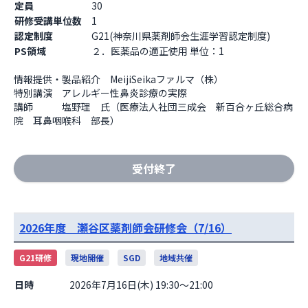
定員
30
研修受講単位数
1
認定制度
G21(神奈川県薬剤師会生涯学習認定制度)
PS領域
２．医薬品の適正使用 単位：1
情報提供・製品紹介　MeijiSeikaファルマ（株）

特別講演　アレルギー性鼻炎診療の実際

講師　　　塩野理　氏（医療法人社団三成会　新百合ヶ丘総合病
院　耳鼻咽喉科　部長）
受付終了
2026年度 瀬谷区薬剤師会研修会（7/16）
G21研修
現地開催
SGD
地域共催
日時
2026年7月16日(木) 19:30～21:00