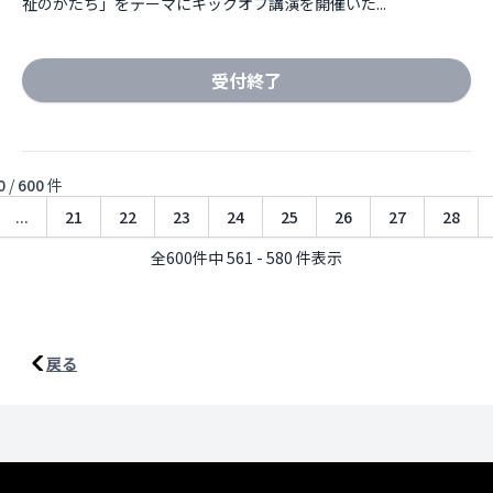
祉のかたち」をテーマにキックオフ講演を開催いた...
受付終了
0
/
600
件
...
21
22
23
24
25
26
27
28
全600件中 561 - 580 件表示
戻る