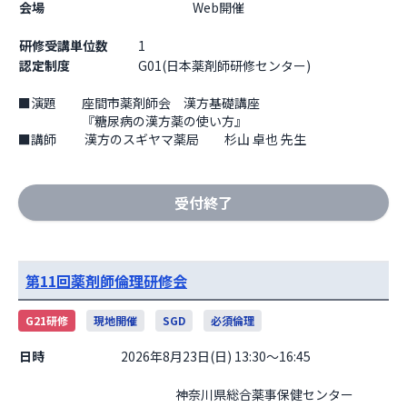
会場
                    Web開催

研修受講単位数
1
認定制度
G01(日本薬剤師研修センター)
■演題　　座間市薬剤師会　漢方基礎講座

　　　　　『糖尿病の漢方薬の使い方』

■講師　　 漢方のスギヤマ薬局　　杉山 卓也 先生
受付終了
第11回薬剤師倫理研修会
G21研修
現地開催
SGD
必須倫理
日時
2026年8月23日(日) 13:30～16:45
                    神奈川県総合薬事保健センター
