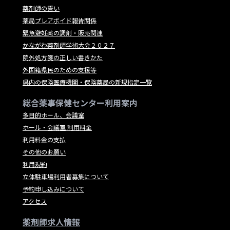
薬剤師の誓い
薬局プレアボイド報告関係
緊急避妊薬の調剤・販売関連
かながわ薬剤師学術大会２０２７
院外処方箋の正しい書きかた
外国籍県民のための支援等
県内の保険医療機関・保険薬局の新規指定一覧
総合薬事保健センター利用案内
多目的ホール、会議室
ホール・会議室 利用料金
利用料金の支払
その他のお願い
利用規約
立体駐車場利用者募集について
予約申し込みについて
アクセス
薬剤師求人情報