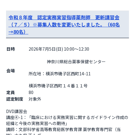
令和８年度 認定実務実習指導薬剤師 更新講習会
（７／５）※募集人数を変更いたしました。（60名
→80名）
日時
2026年7月5日(日) 10:00～12:30
                    神奈川県総合薬事保健センター

会場
所在地：横浜市磯子区西町14-11

横浜市磯子区西町１４番１１号                  
定員
80
認定制度
対象外
DVD講習会

講座④-1：「臨床における実務実習に関するガイドライン作成の
経緯と今後の実務実習への期待」

講師：文部科学省高等教育局医学教育課 薬学教育専門官（当