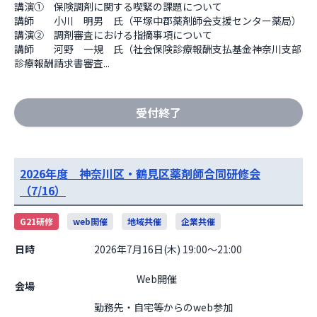
講演①　保険調剤に関する喫緊の課題について

講師　　小川　明男　氏（平塚中郡薬剤師会支援センター薬局）

講演②　調剤審査における指摘事項について

講師　　河野　一規　氏（社会保険診療報酬支払基金神奈川支部
診療報酬請求書審査...
受付終了
2026年度 神奈川区・鶴見区薬剤師合同研修会
（7/16）
G21研修
web開催
地域共催
企業共催
日時
2026年7月16日(木) 19:00～21:00
                    Web開催

会場
勤務先・自宅等からのweb参加                  