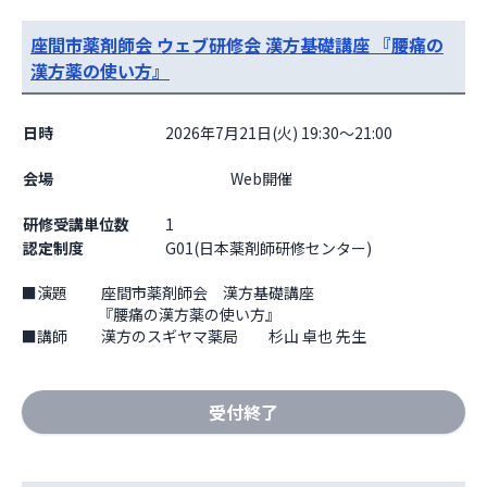
座間市薬剤師会 ウェブ研修会 漢方基礎講座 『腰痛の
漢方薬の使い方』
日時
2026年7月21日(火) 19:30～21:00
会場
                    Web開催

研修受講単位数
1
認定制度
G01(日本薬剤師研修センター)
■演題　　 座間市薬剤師会　漢方基礎講座

　　　　　『腰痛の漢方薬の使い方』

■講師　　 漢方のスギヤマ薬局　　杉山 卓也 先生
受付終了