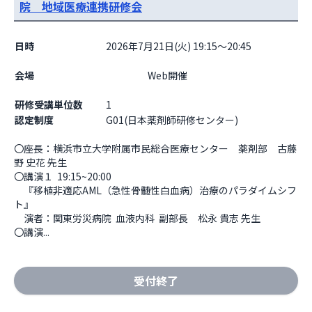
院 地域医療連携研修会
日時
2026年7月21日(火) 19:15～20:45
会場
                    Web開催

研修受講単位数
1
認定制度
G01(日本薬剤師研修センター)
〇座長：横浜市⽴⼤学附属市⺠総合医療センター　薬剤部　古藤
野 史花 先生

〇講演１  19:15~20:00

　『移植非適応AML（急性骨髄性白血病）治療のパラダイムシフ
ト』

　演者：関東労災病院  血液内科  副部⻑　松永 貴志 先生

〇講演...
受付終了