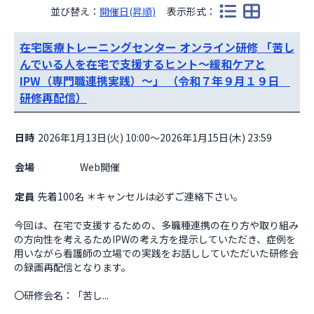
並び替え：
開催日(昇順)
表示形式：
在宅医療トレーニングセンター オンライン研修 「苦し
んでいる人を在宅で支援するヒント～緩和ケアと
IPW（専門職連携実践）～」 （令和７年９月１９日
研修再配信）
日時
2026年1月13日(火) 10:00～2026年1月15日(木) 23:59
会場
                    Web開催

定員
先着100名 ＊キャンセルは必ずご連絡下さい。
今回は、在宅で支援するための、多職種連携の在り方や取り組み
の方向性を考えるためIPWの考え方を提示していただき、症例を
用いながら看護師の立場での実践をお話ししていただいた研修会
の録画再配信となります。

〇研修会名：「苦し...