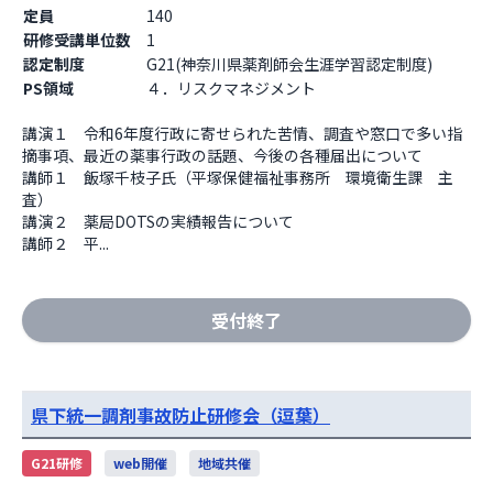
定員
140
研修受講単位数
1
認定制度
G21(神奈川県薬剤師会生涯学習認定制度)
PS領域
４．リスクマネジメント
講演１　令和6年度行政に寄せられた苦情、調査や窓口で多い指
摘事項、最近の薬事行政の話題、今後の各種届出について

講師１　飯塚千枝子氏（平塚保健福祉事務所　環境衛生課　主
査）

講演２　薬局DOTSの実績報告について

講師２　平...
受付終了
県下統一調剤事故防止研修会（逗葉）
G21研修
web開催
地域共催