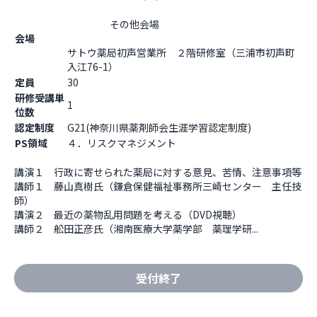
                    その他会場

会場
サトウ薬局初声営業所　２階研修室（三浦市初声町
入江76-1）                  
定員
30
研修受講単
1
位数
認定制度
G21(神奈川県薬剤師会生涯学習認定制度)
PS領域
４．リスクマネジメント
講演１　行政に寄せられた薬局に対する意見、苦情、注意事項等

講師１　藤山真樹氏（鎌倉保健福祉事務所三崎センター　主任技
師）

講演２　最近の薬物乱用問題を考える（DVD視聴）

講師２　舩田正彦氏（湘南医療大学薬学部　薬理学研...
受付終了