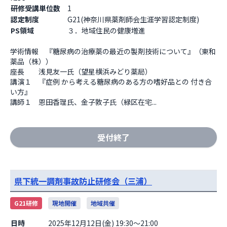
研修受講単位数
1
認定制度
G21(神奈川県薬剤師会生涯学習認定制度)
PS領域
３．地域住民の健康増進
学術情報　『糖尿病の治療薬の最近の製剤技術について』（東和
薬品（株））

座長　　浅見友一氏（望星横浜みどり薬局）

講演１　『症例 から考える糖尿病のある方の嗜好品との 付き合
い方』

講師１　恩田香理氏、金子敦子氏（緑区在宅...
受付終了
県下統一調剤事故防止研修会（三浦）
G21研修
現地開催
地域共催
日時
2025年12月12日(金) 19:30～21:00