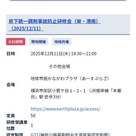
県下統一調剤事故防止研修会（栄・港南）
（2025/12/11）
G21研修
現地開催
地域共催
日時
2025年12月11日(木) 19:30～21:00
                    その他会場

地球市民かながわプラザ（あーすぷらざ）
会場
横浜市栄区小菅ケ谷１–２–１（JR根岸線「本郷
台」駅 徒歩3分）
https://www.earthplaza.jp/access/
定員
50
研修受講単
1
位数
認定制度
G21(神奈川県薬剤師会生涯学習認定制度)