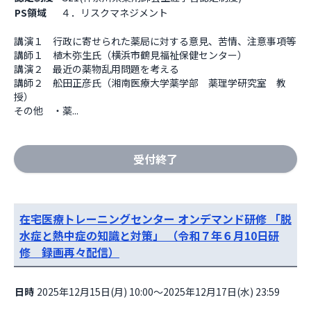
PS領域
４．リスクマネジメント
講演１　行政に寄せられた薬局に対する意見、苦情、注意事項等

講師１　植木弥生氏（横浜市鶴見福祉保健センター）

講演２　最近の薬物乱用問題を考える

講師２　舩田正彦氏（湘南医療大学薬学部　薬理学研究室　教
授）

その他　・薬...
受付終了
在宅医療トレーニングセンター オンデマンド研修 「脱
水症と熱中症の知識と対策」 （令和７年６月10日研
修 録画再々配信）
日時
2025年12月15日(月) 10:00～2025年12月17日(水) 23:59