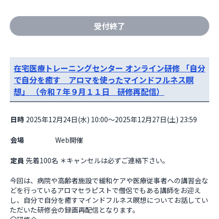
受付終了
在宅医療トレーニングセンター オンライン研修 「自分
で自分を癒す アロマを使ったマインドフルネス瞑
想」 （令和７年９月１１日 研修再配信）
日時
2025年12月24日(水) 10:00～2025年12月27日(土) 23:59
会場
                    Web開催

定員
先着100名 ＊キャンセルは必ずご連絡下さい。
今回は、病院や高齢者施設で緩和ケアや医療従事者への講習会な
どを行っているアロマセラピストで僧侶でもある講師をお迎え
し、自分で自分を癒すマインドフルネス瞑想についてお話してい
ただいた研修会の録画再配信となります。
