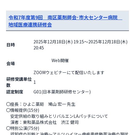
令和7年度第9回 南区薬剤師会･市大センター病院
地域医療連携研修会
2025年12月18日(木) 19:15～2025年12月18日(木)
日時
20:45
                    Web開催

会場
ZOOMウェビナーにて配信いたします                  
研修受講単位
1
数
認定制度
G01(日本薬剤師研修センター)
〇座長：ひよこ薬局　鳩山 宏一 先生

〇情報提供(15分)

　安定供給の取り組みとリバルエンLAパッチについて

　演者：東和薬品株式会社　渋江 健司

〇特別公演(75分)

　認知症の診断と治療～アルツハイマー病疾患修飾薬治療の現状