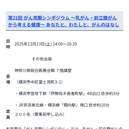
第21回 がん克服シンポジウム ～乳がん・前立腺がん
から考える健康～ あなたと、わたしと、がんのはなし
日
2025年12月13日(土) 14:00～16:20
時
                    その他会場

神奈川県総合医療会館 ７階講堂
会
場
（横浜市中区富士見町3-1）
・横浜市営地下鉄「伊勢佐木長者町駅」4B出口 徒歩約3分
・JR京浜東北線・横浜線「関内駅」南口 徒歩約10分                  
定
２００名（要事前申し込み）
員
本年度の「がん克服シンポジウム」では、乳がん・前立腺がんの