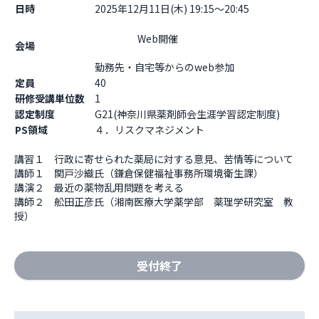
日時
2025年12月11日(木) 19:15～20:45
                    Web開催

会場
勤務先・自宅等からのweb参加                  
定員
40
研修受講単位数
1
認定制度
G21(神奈川県薬剤師会生涯学習認定制度)
PS領域
４．リスクマネジメント
講習１　行政に寄せられた薬局に対する意見、苦情等について 

講師１　関戸沙織氏（鎌倉保健福祉事務所環境衛生課） 

講演２　最近の薬物乱用問題を考える 

講師２　舩田正彦氏（湘南医療大学薬学部　薬理学研究室　教
授）
受付終了