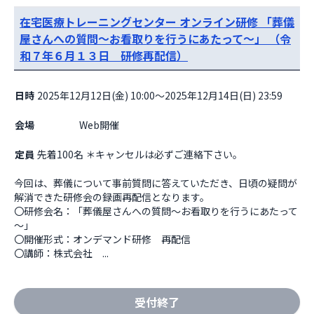
在宅医療トレーニングセンター オンライン研修 「葬儀
屋さんへの質問～お看取りを行うにあたって～」 （令
和７年６月１３日 研修再配信）
日時
2025年12月12日(金) 10:00～2025年12月14日(日) 23:59
会場
                    Web開催

定員
先着100名 ＊キャンセルは必ずご連絡下さい。
今回は、葬儀について事前質問に答えていただき、日頃の疑問が
解消できた研修会の録画再配信となります。

〇研修会名：「葬儀屋さんへの質問～お看取りを行うにあたって
～」

〇開催形式：オンデマンド研修　再配信

〇講師：株式会社　...
受付終了