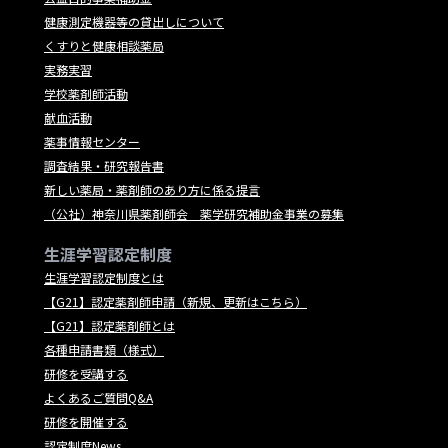
健康測定機器等の貸出しについて
くすりと健康相談薬局
実務実習
学校薬剤師活動
献血活動
薬事情報センター
調査結果・研究報告書
新しい薬局・薬剤師のあり方に係る提言
（公社）神奈川県薬剤師会 薬学研究補助金事業の募集
生涯学習認定制度
生涯学習認定制度とは
【G21】認定薬剤師申請（新規、更新はこちら）
【G21】認定薬剤師とは
各種申請書類（様式）
研修を受講する
よくあるご質問Q&A
研修を開催する
認定制度News