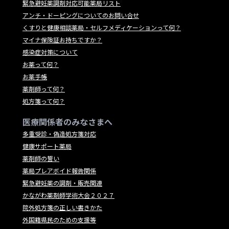
緊急避妊薬調剤対応可能薬局リスト
アンチ・ドーピングについてのお問い合せ
くすりと健康相談薬局・セルフメディケーションって何？
マイナ保険証お持ちですか？
感染症対策について
お薬って何？
お薬手帳
薬剤師って何？
処方箋って何？
医療関係者のみなさまへ
多重受診・偽造処方箋対応
健康サポート薬局
薬剤師の誓い
薬局プレアボイド報告関係
緊急避妊薬の調剤・販売関連
かながわ薬剤師学術大会２０２７
院外処方箋の正しい書きかた
外国籍県民のための支援等