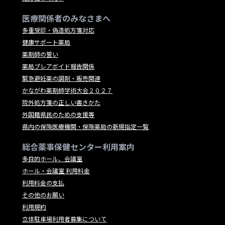
医療関係者のみなさまへ
多重受診・偽造処方箋対応
健康サポート薬局
薬剤師の誓い
薬局プレアボイド報告関係
緊急避妊薬の調剤・販売関連
かながわ薬剤師学術大会２０２７
院外処方箋の正しい書きかた
外国籍県民のための支援等
県内の保険医療機関・保険薬局の新規指定一覧
総合薬事保健センター利用案内
多目的ホール、会議室
ホール・会議室 利用料金
利用料金の支払
その他のお願い
利用規約
立体駐車場利用者募集について