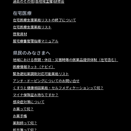
過去のその他(各地域主催)研修会
在宅医療
在宅医療支援薬局リストの終了について
在宅医療支援薬局リスト
啓発資材
居宅療養管理指導マニュアル
県民のみなさまへ
地域における夜間・休日・災害時等の医薬品提供体制（在宅含む）
医療情報ネット（ナビイ）
緊急避妊薬調剤対応可能薬局リスト
アンチ・ドーピングについてのお問い合せ
くすりと健康相談薬局・セルフメディケーションって何？
マイナ保険証お持ちですか？
感染症対策について
お薬って何？
お薬手帳
薬剤師って何？
処方箋って何？