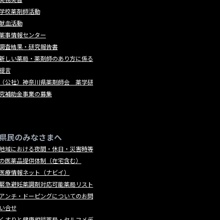
学校薬剤師活動
献血活動
薬事情報センター
調査結果・研究報告書
新しい薬局・薬剤師のあり方に係る
提言
（公社）神奈川県薬剤師会 薬学研
究補助金事業の募集
県民のみなさまへ
地域における夜間・休日・災害時等
の医薬品提供体制（在宅含む）
医療情報ネット（ナビイ）
緊急避妊薬調剤対応可能薬局リスト
アンチ・ドーピングについてのお問
い合せ
くすりと健康相談薬局・セルフメデ