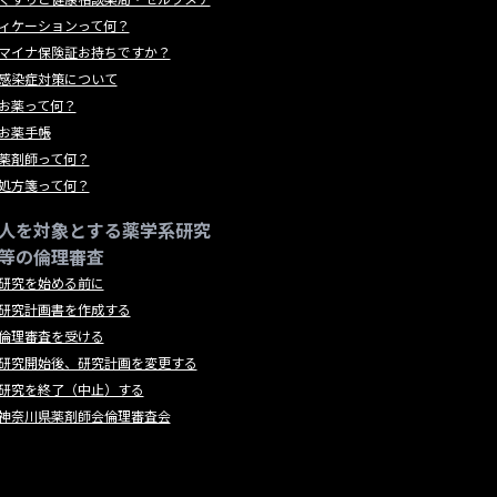
ィケーションって何？
マイナ保険証お持ちですか？
感染症対策について
お薬って何？
お薬手帳
薬剤師って何？
処方箋って何？
人を対象とする薬学系研究
等の倫理審査
研究を始める前に
研究計画書を作成する
倫理審査を受ける
研究開始後、研究計画を変更する
研究を終了（中止）する
神奈川県薬剤師会倫理審査会