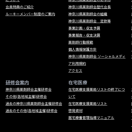
会員特典のご紹介
神奈川県薬剤師会歴代会長
ルーキーメンバー制度のご案内
神奈川県薬剤師会の組織
神奈川県薬剤師会 定款等
事業計画・収支予算
事業報告・収支決算
薬剤師行動規範
個人情報保護方針
神奈川県薬剤師会 ソーシャルメディ
ア利用規約
アクセス
研修会案内
在宅医療
神奈川県薬剤師会主催研修会
在宅医療支援薬局リストの終了につ
その他(各地域主催)研修会
いて
過去の神奈川県薬剤師会主催研修会
在宅医療支援薬局リスト
過去のその他(各地域主催)研修会
啓発資材
居宅療養管理指導マニュアル