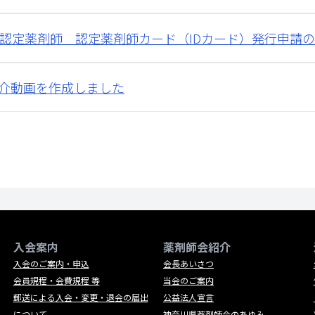
認定薬剤師 認定薬剤師カード（IDカード）発行申請
介動画を作成しました
入会案内
薬剤師会紹介
入会のご案内・申込
会長あいさつ
会員規程・会費規程 等
当会のご案内
郵送による入会・変更・退会の届出
公益法人宣言
について
神奈川県薬剤師会のあゆみ