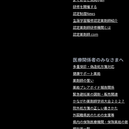
研修を開催する
認定制度News
生涯学習履修認定薬剤師紹介
認定薬剤師研修機関とは
認定薬剤師.com
医療関係者のみなさまへ
多重受診・偽造処方箋対応
健康サポート薬局
薬剤師の誓い
薬局プレアボイド報告関係
緊急避妊薬の調剤・販売関連
かながわ薬剤師学術大会２０２７
院外処方箋の正しい書きかた
外国籍県民のための支援等
県内の保険医療機関・保険薬局の新
規指定一覧