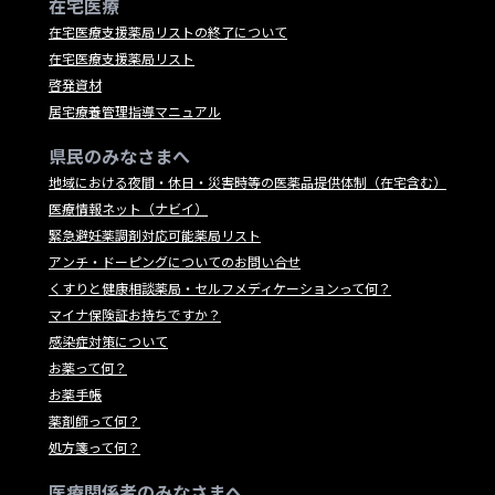
在宅医療
在宅医療支援薬局リストの終了について
在宅医療支援薬局リスト
啓発資材
居宅療養管理指導マニュアル
県民のみなさまへ
地域における夜間・休日・災害時等の医薬品提供体制（在宅含む）
医療情報ネット（ナビイ）
緊急避妊薬調剤対応可能薬局リスト
アンチ・ドーピングについてのお問い合せ
くすりと健康相談薬局・セルフメディケーションって何？
マイナ保険証お持ちですか？
感染症対策について
お薬って何？
お薬手帳
薬剤師って何？
処方箋って何？
医療関係者のみなさまへ