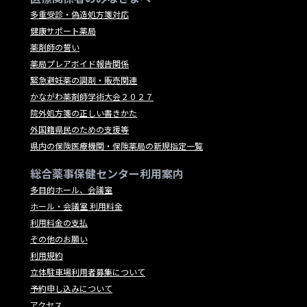
多重受診・偽造処方箋対応
健康サポート薬局
薬剤師の誓い
薬局プレアボイド報告関係
緊急避妊薬の調剤・販売関連
かながわ薬剤師学術大会２０２７
院外処方箋の正しい書きかた
外国籍県民のための支援等
県内の保険医療機関・保険薬局の新規指定一覧
総合薬事保健センター利用案内
多目的ホール、会議室
ホール・会議室 利用料金
利用料金の支払
その他のお願い
利用規約
立体駐車場利用者募集について
予約申し込みについて
アクセス