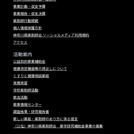
事業計画・収支予算
事業報告・収支決算
薬剤師行動規範
個人情報保護方針
神奈川県薬剤師会 ソーシャルメディア利用規約
アクセス
活動案内
公益目的事業補助金
健康測定機器等の貸出しについて
くすりと健康相談薬局
実務実習
学校薬剤師活動
献血活動
薬事情報センター
調査結果・研究報告書
新しい薬局・薬剤師のあり方に係る提言
（公社）神奈川県薬剤師会 薬学研究補助金事業の募集