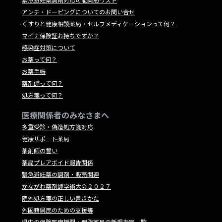
アンチ・ドーピングについてのお問い合せ
くすりと健康相談薬局・セルフメディケーションって何？
マイナ保険証お持ちですか？
感染症対策について
お薬って何？
お薬手帳
薬剤師って何？
処方箋って何？
医療関係者のみなさまへ
多重受診・偽造処方箋対応
健康サポート薬局
薬剤師の誓い
薬局プレアボイド報告関係
緊急避妊薬の調剤・販売関連
かながわ薬剤師学術大会２０２７
院外処方箋の正しい書きかた
外国籍県民のための支援等
県内の保険医療機関・保険薬局の新規指定一覧