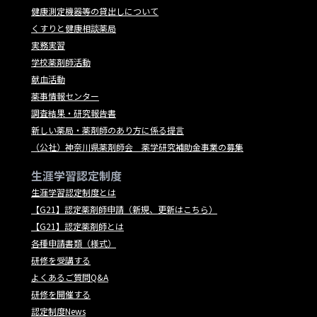
健康測定機器等の貸出しについて
くすりと健康相談薬局
実務実習
学校薬剤師活動
献血活動
薬事情報センター
調査結果・研究報告書
新しい薬局・薬剤師のあり方に係る提言
（公社）神奈川県薬剤師会 薬学研究補助金事業の募集
生涯学習認定制度
生涯学習認定制度とは
【G21】認定薬剤師申請（新規、更新はこちら）
【G21】認定薬剤師とは
各種申請書類（様式）
研修を受講する
よくあるご質問Q&A
研修を開催する
認定制度News