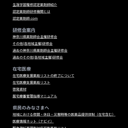
生涯学習履修認定薬剤師紹介
認定薬剤師研修機関とは
認定薬剤師.com
研修会案内
神奈川県薬剤師会主催研修会
その他(各地域主催)研修会
過去の神奈川県薬剤師会主催研修会
過去のその他(各地域主催)研修会
在宅医療
在宅医療支援薬局リストの終了について
在宅医療支援薬局リスト
啓発資材
居宅療養管理指導マニュアル
県民のみなさまへ
地域における夜間・休日・災害時等の医薬品提供体制（在宅含む）
医療情報ネット（ナビイ）
緊急避妊薬調剤対応可能薬局リスト