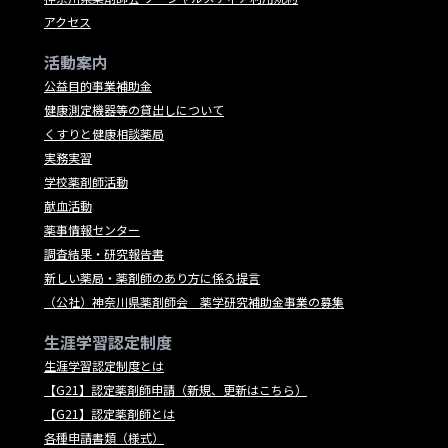
アクセス
活動案内
公益目的事業補助金
健康測定機器等の貸出しについて
くすりと健康相談薬局
実務実習
学校薬剤師活動
献血活動
薬事情報センター
調査結果・研究報告書
新しい薬局・薬剤師のあり方に係る提言
（公社）神奈川県薬剤師会 薬学研究補助金事業の募集
生涯学習認定制度
生涯学習認定制度とは
【G21】認定薬剤師申請（新規、更新はこちら）
【G21】認定薬剤師とは
各種申請書類（様式）