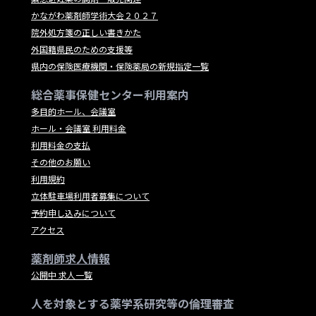
かながわ薬剤師学術大会２０２７
院外処方箋の正しい書きかた
外国籍県民のための支援等
県内の保険医療機関・保険薬局の新規指定一覧
総合薬事保健センター利用案内
多目的ホール、会議室
ホール・会議室 利用料金
利用料金の支払
その他のお願い
利用規約
立体駐車場利用者募集について
予約申し込みについて
アクセス
薬剤師求人情報
公開中 求人一覧
人を対象とする薬学系研究等の倫理審査