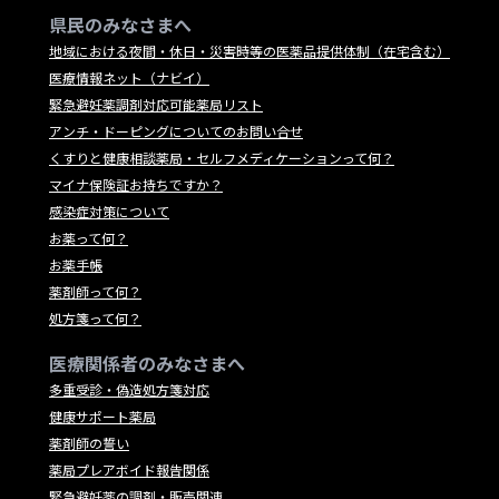
県民のみなさまへ
地域における夜間・休日・災害時等の医薬品提供体制（在宅含む）
医療情報ネット（ナビイ）
緊急避妊薬調剤対応可能薬局リスト
アンチ・ドーピングについてのお問い合せ
くすりと健康相談薬局・セルフメディケーションって何？
マイナ保険証お持ちですか？
感染症対策について
お薬って何？
お薬手帳
薬剤師って何？
処方箋って何？
医療関係者のみなさまへ
多重受診・偽造処方箋対応
健康サポート薬局
薬剤師の誓い
薬局プレアボイド報告関係
緊急避妊薬の調剤・販売関連