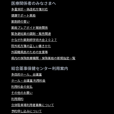
医療関係者のみなさまへ
多重受診・偽造処方箋対応
健康サポート薬局
薬剤師の誓い
薬局プレアボイド報告関係
緊急避妊薬の調剤・販売関連
かながわ薬剤師学術大会２０２７
院外処方箋の正しい書きかた
外国籍県民のための支援等
県内の保険医療機関・保険薬局の新規指定一覧
総合薬事保健センター利用案内
多目的ホール、会議室
ホール・会議室 利用料金
利用料金の支払
その他のお願い
利用規約
立体駐車場利用者募集について
予約申し込みについて