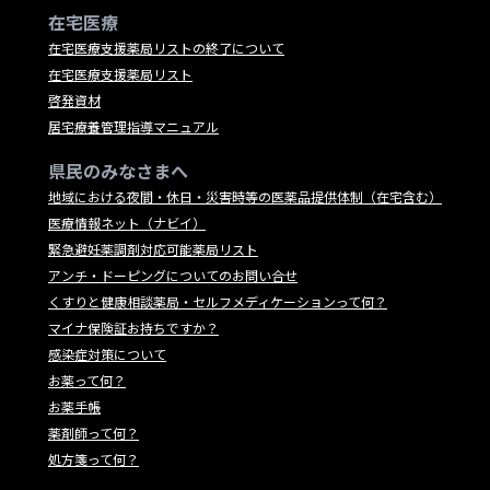
在宅医療
在宅医療支援薬局リストの終了について
在宅医療支援薬局リスト
啓発資材
居宅療養管理指導マニュアル
県民のみなさまへ
地域における夜間・休日・災害時等の医薬品提供体制（在宅含む）
医療情報ネット（ナビイ）
緊急避妊薬調剤対応可能薬局リスト
アンチ・ドーピングについてのお問い合せ
くすりと健康相談薬局・セルフメディケーションって何？
マイナ保険証お持ちですか？
感染症対策について
お薬って何？
お薬手帳
薬剤師って何？
処方箋って何？