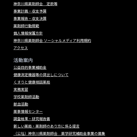
神奈川県薬剤師会 定款等
事業計画・収支予算
事業報告・収支決算
薬剤師行動規範
個人情報保護方針
神奈川県薬剤師会 ソーシャルメディア利用規約
アクセス
活動案内
公益目的事業補助金
健康測定機器等の貸出しについて
くすりと健康相談薬局
実務実習
学校薬剤師活動
献血活動
薬事情報センター
調査結果・研究報告書
新しい薬局・薬剤師のあり方に係る提言
（公社）神奈川県薬剤師会 薬学研究補助金事業の募集