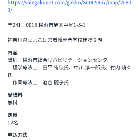
https://shingakunet.com/gakko/SC005957/map/2080
3/
〒241－0815 横浜市旭区中尾1-5-1
神奈川県立よこはま看護専門学校建物２階              
内容
講師：横浜市総合リハビリテーションセンター

　理学療法士　田平 侑佳氏、中川 淳一郎氏、竹内 萌々
氏

　作業療法士　池谷 麗子氏
受講料
無料
定員
12名
申込方法