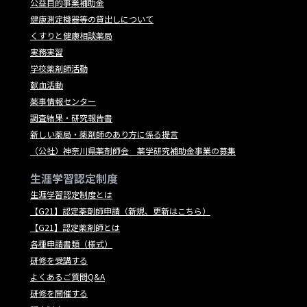
公益目的事業補助金
健康測定機器等の貸出しについて
くすりと健康相談薬局
実務実習
学校薬剤師活動
献血活動
薬事情報センター
調査結果・研究報告書
新しい薬局・薬剤師のあり方に係る提言
（公社）神奈川県薬剤師会 薬学研究補助金事業の募集
生涯学習認定制度
生涯学習認定制度とは
【G21】認定薬剤師申請（新規、更新はこちら）
【G21】認定薬剤師とは
各種申請書類（様式）
研修を受講する
よくあるご質問Q&A
研修を開催する