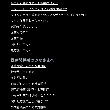
緊急避妊薬調剤対応可能薬局リスト
アンチ・ドーピングについてのお問い合せ
くすりと健康相談薬局・セルフメディケーションって何？
マイナ保険証お持ちですか？
感染症対策について
お薬って何？
お薬手帳
薬剤師って何？
処方箋って何？
医療関係者のみなさまへ
多重受診・偽造処方箋対応
健康サポート薬局
薬剤師の誓い
薬局プレアボイド報告関係
緊急避妊薬の調剤・販売関連
かながわ薬剤師学術大会２０２７
院外処方箋の正しい書きかた
外国籍県民のための支援等