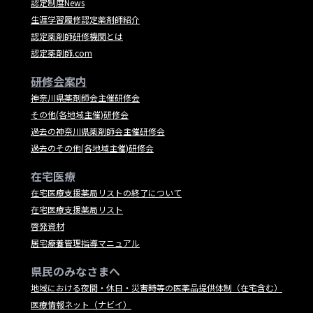
認定制度News
生涯学習履修認定薬剤師紹介
認定薬剤師研修機関とは
認定薬剤師.com
研修会案内
神奈川県薬剤師会主催研修会
その他(各地域主催)研修会
過去の神奈川県薬剤師会主催研修会
過去のその他(各地域主催)研修会
在宅医療
在宅医療支援薬局リストの終了について
在宅医療支援薬局リスト
啓発資材
居宅療養管理指導マニュアル
県民のみなさまへ
地域における夜間・休日・災害時等の医薬品提供体制（在宅含む）
医療情報ネット（ナビイ）