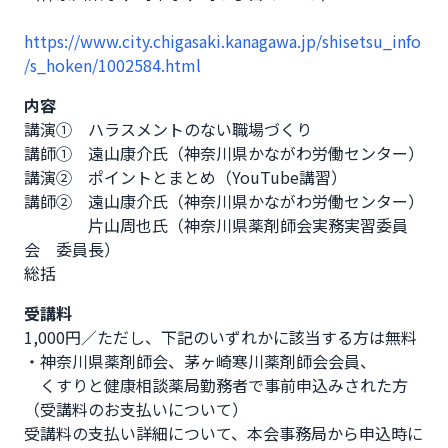
https://www.city.chigasaki.kanagawa.jp/shisetsu_info
/s_hoken/1002584.html
内容
講演①　ハラスメントのない職場づくり

講師①　遠山康介氏（神奈川県かながわ労働センター）

講演②　ポイントとまとめ（YouTube講習）

講師②　遠山康介氏（神奈川県かながわ労働センター）

　　　　片山周也氏（神奈川県薬剤師会実務実習委員
会　委員長）

総括
受講料
1,000円／ただし、下記のいずれかに該当する方は無料

・神奈川県薬剤師会、茅ヶ崎寒川薬剤師会会員、

　くすりと健康相談薬局勤務者で事前申込みされた方

（受講料のお支払いについて）

受講料の支払い詳細について、本会事務局から申込時に