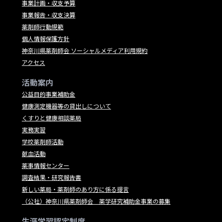
事業計画・収支予算
事業報告・収支決算
薬剤師行動規範
個人情報保護方針
神奈川県薬剤師会 ソーシャルメディア利用規約
アクセス
活動案内
公益目的事業補助金
健康測定機器等の貸出しについて
くすりと健康相談薬局
実務実習
学校薬剤師活動
献血活動
薬事情報センター
調査結果・研究報告書
新しい薬局・薬剤師のあり方に係る提言
（公社）神奈川県薬剤師会 薬学研究補助金事業の募集
生涯学習認定制度