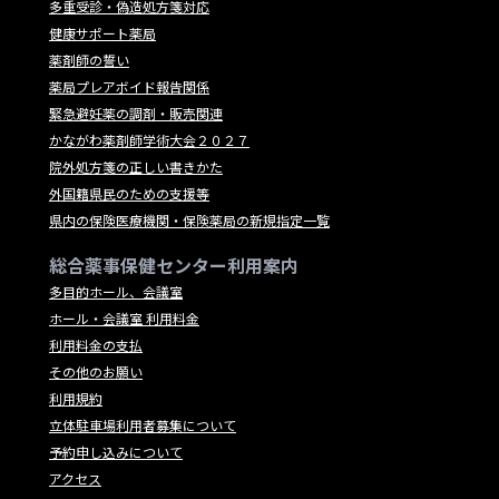
多重受診・偽造処方箋対応
健康サポート薬局
薬剤師の誓い
薬局プレアボイド報告関係
緊急避妊薬の調剤・販売関連
かながわ薬剤師学術大会２０２７
院外処方箋の正しい書きかた
外国籍県民のための支援等
県内の保険医療機関・保険薬局の新規指定一覧
総合薬事保健センター利用案内
多目的ホール、会議室
ホール・会議室 利用料金
利用料金の支払
その他のお願い
利用規約
立体駐車場利用者募集について
予約申し込みについて
アクセス