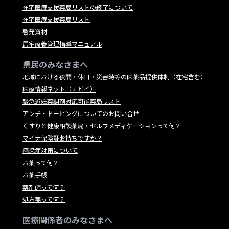
在宅医療支援薬局リストの終了について
在宅医療支援薬局リスト
啓発資材
居宅療養管理指導マニュアル
県民のみなさまへ
地域における夜間・休日・災害時等の医薬品提供体制（在宅含む）
医療情報ネット（ナビイ）
緊急避妊薬調剤対応可能薬局リスト
アンチ・ドーピングについてのお問い合せ
くすりと健康相談薬局・セルフメディケーションって何？
マイナ保険証お持ちですか？
感染症対策について
お薬って何？
お薬手帳
薬剤師って何？
処方箋って何？
医療関係者のみなさまへ