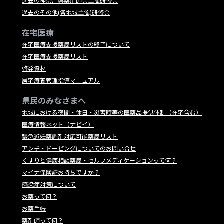
過去の神奈川県薬剤師会主催研修会
過去のその他(各地域主催)研修会
在宅医療
在宅医療支援薬局リストの終了について
在宅医療支援薬局リスト
啓発資材
居宅療養管理指導マニュアル
県民のみなさまへ
地域における夜間・休日・災害時等の医薬品提供体制（在宅含む）
医療情報ネット（ナビイ）
緊急避妊薬調剤対応可能薬局リスト
アンチ・ドーピングについてのお問い合せ
くすりと健康相談薬局・セルフメディケーションって何？
マイナ保険証お持ちですか？
感染症対策について
お薬って何？
お薬手帳
薬剤師って何？