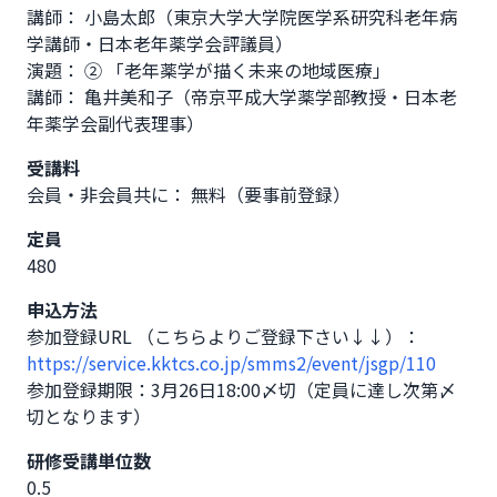
講師： 小島太郎（東京大学大学院医学系研究科老年病
学講師・日本老年薬学会評議員）

演題： ② 「老年薬学が描く未来の地域医療」

講師： 亀井美和子（帝京平成大学薬学部教授・日本老
年薬学会副代表理事）
受講料
会員・非会員共に： 無料（要事前登録）
定員
480
申込方法
https://service.kktcs.co.jp/smms2/event/jsgp/110
参加登録期限：3月26日18:00〆切（定員に達し次第〆
切となります）
研修受講単位数
0.5