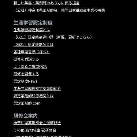
新しい薬局・薬剤師のあり方に係る提言
（公社）神奈川県薬剤師会 薬学研究補助金事業の募集
生涯学習認定制度
生涯学習認定制度とは
【G21】認定薬剤師申請（新規、更新はこちら）
【G21】認定薬剤師とは
各種申請書類（様式）
研修を受講する
よくあるご質問Q&A
研修を開催する
認定制度News
生涯学習履修認定薬剤師紹介
認定薬剤師研修機関とは
認定薬剤師.com
研修会案内
神奈川県薬剤師会主催研修会
その他(各地域主催)研修会