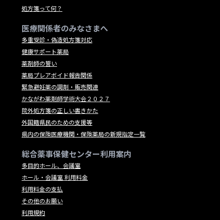
処方箋って何？
医療関係者のみなさまへ
多重受診・偽造処方箋対応
健康サポート薬局
薬剤師の誓い
薬局プレアボイド報告関係
緊急避妊薬の調剤・販売関連
かながわ薬剤師学術大会２０２７
院外処方箋の正しい書きかた
外国籍県民のための支援等
県内の保険医療機関・保険薬局の新規指定一覧
総合薬事保健センター利用案内
多目的ホール、会議室
ホール・会議室 利用料金
利用料金の支払
その他のお願い
利用規約