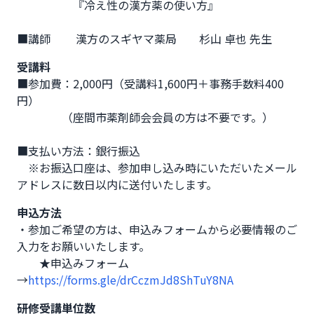
　　　　　『冷え性の漢方薬の使い方』

■講師　　 漢方のスギヤマ薬局　　杉山 卓也 先生
受講料
■参加費：2,000円（受講料1,600円＋事務手数料400
円）

　　　　（座間市薬剤師会会員の方は不要です。）

■支払い方法：銀行振込

　※お振込口座は、参加申し込み時にいただいたメール
アドレスに数日以内に送付いたします。
申込方法
・参加ご希望の方は、申込みフォームから必要情報のご
入力をお願いいたします。

　　★申込みフォーム
→
https://forms.gle/drCczmJd8ShTuY8NA
研修受講単位数