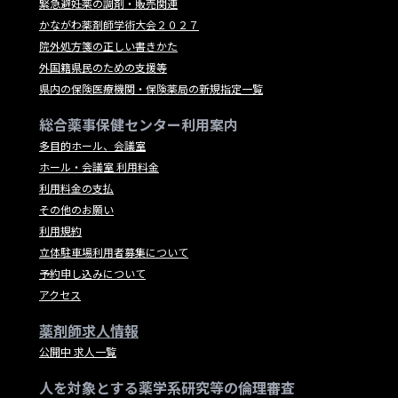
緊急避妊薬の調剤・販売関連
かながわ薬剤師学術大会２０２７
院外処方箋の正しい書きかた
外国籍県民のための支援等
県内の保険医療機関・保険薬局の新規指定一覧
総合薬事保健センター利用案内
多目的ホール、会議室
ホール・会議室 利用料金
利用料金の支払
その他のお願い
利用規約
立体駐車場利用者募集について
予約申し込みについて
アクセス
薬剤師求人情報
公開中 求人一覧
人を対象とする薬学系研究等の倫理審査