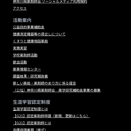
神奈川県薬剤師会 ソーシャルメディア利用規約
アクセス
活動案内
公益目的事業補助金
健康測定機器等の貸出しについて
くすりと健康相談薬局
実務実習
学校薬剤師活動
献血活動
薬事情報センター
調査結果・研究報告書
新しい薬局・薬剤師のあり方に係る提言
（公社）神奈川県薬剤師会 薬学研究補助金事業の募集
生涯学習認定制度
生涯学習認定制度とは
【G21】認定薬剤師申請（新規、更新はこちら）
【G21】認定薬剤師とは
各種申請書類（様式）