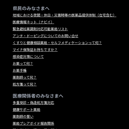
県民のみなさまへ
地域における夜間・休日・災害時等の医薬品提供体制（在宅含む）
医療情報ネット（ナビイ）
緊急避妊薬調剤対応可能薬局リスト
アンチ・ドーピングについてのお問い合せ
くすりと健康相談薬局・セルフメディケーションって何？
マイナ保険証お持ちですか？
感染症対策について
お薬って何？
お薬手帳
薬剤師って何？
処方箋って何？
医療関係者のみなさまへ
多重受診・偽造処方箋対応
健康サポート薬局
薬剤師の誓い
薬局プレアボイド報告関係