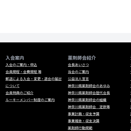
入会案内
薬剤師会紹介
入会のご案内・申込
会長あいさつ
会員規程・会費規程 等
当会のご案内
郵送による入会・変更・退会の届出
公益法人宣言
について
神奈川県薬剤師会のあゆみ
会員特典のご紹介
神奈川県薬剤師会歴代会長
ルーキーメンバー制度のご案内
神奈川県薬剤師会の組織
神奈川県薬剤師会 定款等
事業計画・収支予算
事業報告・収支決算
薬剤師行動規範