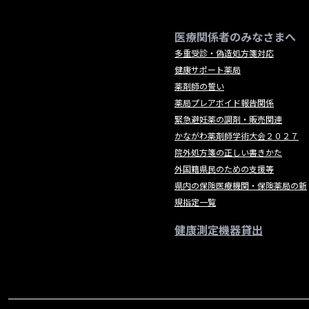
医療関係者のみなさまへ
多重受診・偽造処方箋対応
健康サポート薬局
薬剤師の誓い
薬局プレアボイド報告関係
緊急避妊薬の調剤・販売関連
かながわ薬剤師学術大会２０２７
院外処方箋の正しい書きかた
外国籍県民のための支援等
県内の保険医療機関・保険薬局の新
規指定一覧
健康測定機器貸出