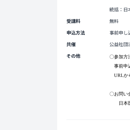
統括：日
受講料
無料
申込方法
事前申し
共催
公益社団
その他
〇参加
事前申込
URLか
〇お問い
日本医師会