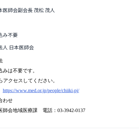
本医師会副会長 茂松 茂人
込み不要
法人 日本医師会
方法
みは不要です。
らアクセスしてください。
https://www.med.or.jp/people/chiiki-pj/
合わせ
地域医療課 電話：03-3942-0137