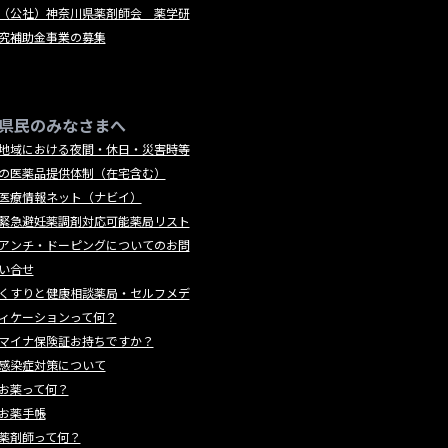
（公社）神奈川県薬剤師会 薬学研
究補助金事業の募集
県民のみなさまへ
地域における夜間・休日・災害時等
の医薬品提供体制（在宅含む）
医療情報ネット（ナビイ）
緊急避妊薬調剤対応可能薬局リスト
アンチ・ドーピングについてのお問
い合せ
くすりと健康相談薬局・セルフメデ
ィケーションって何？
マイナ保険証お持ちですか？
感染症対策について
お薬って何？
お薬手帳
薬剤師って何？