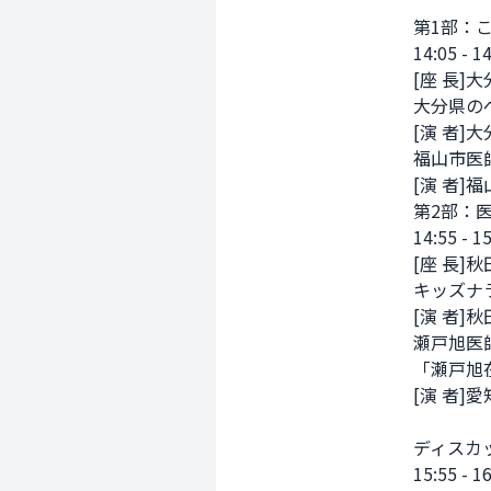
第1部：
14:05 - 14
[座 長]
大分県の
[演 者]
福山市医
[演 者]
第2部：
14:55 - 15
[座 長]
キッズナ
[演 者]
瀬戸旭医師
「瀬戸旭
[演 者]
ディスカッ
15:55 - 16