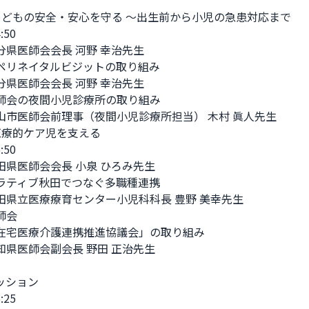
こどもの安全・安心を守る ～出生前から小児の急患対応まで

:50

大分県医師会会長 河野 幸治先生

ペリネイタルビジットの取り組み

大分県医師会会長 河野 幸治先生

師会の夜間小児診療所の取り組み

福山市医師会前理事（夜間小児診療所担当） 木村 眞人先生

医療的ケア児を支える

:50

秋田県医師会会長 小泉 ひろみ先生

ラティブ秋田でつなぐ多職種連携

秋田県立医療療育センター小児科科長 豊野 美幸先生

会

在宅医療介護連携推進協議会」の取り組み

愛知県医師会副会長 野田 正治先生

ション

:25
