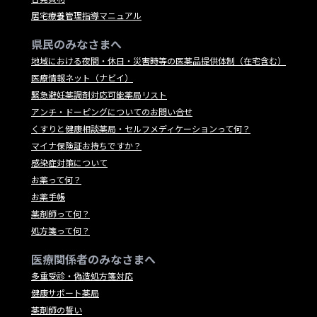
居宅療養管理指導マニュアル
県民のみなさまへ
地域における夜間・休日・災害時等の医薬品提供体制（在宅含む）
医療情報ネット（ナビイ）
緊急避妊薬調剤対応可能薬局リスト
アンチ・ドーピングについてのお問い合せ
くすりと健康相談薬局・セルフメディケーションって何？
マイナ保険証お持ちですか？
感染症対策について
お薬って何？
お薬手帳
薬剤師って何？
処方箋って何？
医療関係者のみなさまへ
多重受診・偽造処方箋対応
健康サポート薬局
薬剤師の誓い