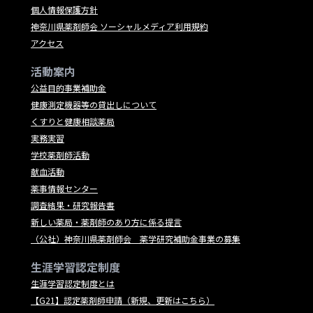
個人情報保護方針
神奈川県薬剤師会 ソーシャルメディア利用規約
アクセス
活動案内
公益目的事業補助金
健康測定機器等の貸出しについて
くすりと健康相談薬局
実務実習
学校薬剤師活動
献血活動
薬事情報センター
調査結果・研究報告書
新しい薬局・薬剤師のあり方に係る提言
（公社）神奈川県薬剤師会 薬学研究補助金事業の募集
生涯学習認定制度
生涯学習認定制度とは
【G21】認定薬剤師申請（新規、更新はこちら）