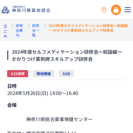
ホ
/
研修
/
研修
/
2024年度セルフメディケーション研修会～総論編
ー
会案
会一
～ かかりつけ薬剤師スキルアップ研修会
ム
内
覧
2024年度セルフメディケーション研修会～総論編～
かかりつけ薬剤師スキルアップ研修会
G21研修
現地開催
SGD
日時
2024年5月26日(日) 14:00～16:40
会場
                神奈川県総合薬事保健センター
