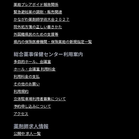
薬局プレアボイド報告関係
緊急避妊薬の調剤・販売関連
かながわ薬剤師学術大会２０２７
院外処方箋の正しい書きかた
外国籍県民のための支援等
県内の保険医療機関・保険薬局の新規指定一覧
総合薬事保健センター利用案内
多目的ホール、会議室
ホール・会議室 利用料金
利用料金の支払
その他のお願い
利用規約
立体駐車場利用者募集について
予約申し込みについて
アクセス
薬剤師求人情報
公開中 求人一覧