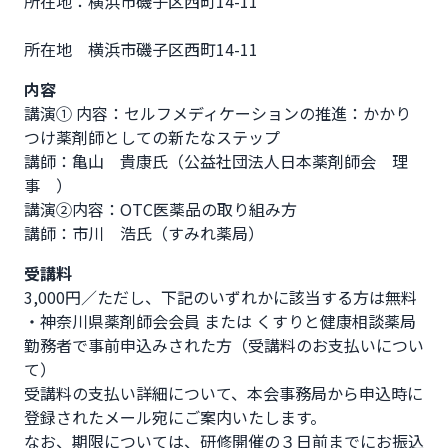
所在地：横浜市磯子区西町14-11

所在地　横浜市磯子区西町14-11              
内容
講演① 内容：セルフメディケーションの推進：かかり
つけ薬剤師としての新たなステップ

講師：亀山　貴康氏（公益社団法人日本薬剤師会　理
事　）

講演②内容：OTC医薬品の取り組み方

講師：市川　浩氏（すみれ薬局）
受講料
3,000円／ただし、下記のいずれかに該当する方は無料

・神奈川県薬剤師会会員 または くすりと健康相談薬局
勤務者で事前申込みされた方（受講料のお支払いについ
て）

受講料の支払い詳細について、本会事務局から申込時に
登録されたメール宛にご案内いたします。

なお、期限については、研修開催の３日前までにお振込