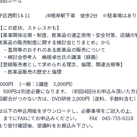
目的ホール
西町14-11　　　JR根岸駅下車　徒歩2分　※駐車場はありません。   
【この症状、ストレスかも】

【薬事関係法規・制度、医薬品の適正使用・安全対策、店舗の
医薬品の販売制度に関する検討会とりまとめ」から

　・濫用等のおそれのある医薬品の販売について

　・検討会参考人　嶋根卓也氏の講演（録画）

【登録販売者として求められる理念、倫理、関連法規等】

　・医薬品販売の歴史と倫理
000円　 (一般：1講座　3,000円）

　500円は別途必要になります。（初回4回分お申込み頂いた方
都合がつかない方は、DVD研修 2,000円（送料、手数料含む
は以下の申込用紙をダウンロードし、必要事項をご記入の上、

）までにFAXにてお申込みください。　　FAX　045-755-0218

より受付確認後、受講料をお振込み下さい。
