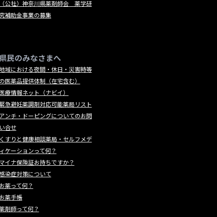
（公社）神奈川県薬剤師会 薬学研
究補助金事業の募集
県民のみなさまへ
地域における夜間・休日・災害時等
の医薬品提供体制（在宅含む）
医療情報ネット（ナビイ）
緊急避妊薬調剤対応可能薬局リスト
アンチ・ドーピングについてのお問
い合せ
くすりと健康相談薬局・セルフメデ
ィケーションって何？
マイナ保険証お持ちですか？
感染症対策について
お薬って何？
お薬手帳
薬剤師って何？