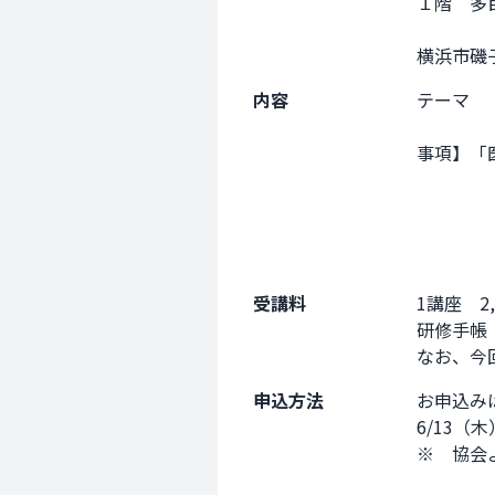
１階　多
横浜市磯子区
内容
テーマ　
　　　　
事項】「
　　　　
　　　　
　　　　
　　　　
受講料
1講座　2,
研修手帳
なお、今回
申込方法
お申込み
6/13（木
※　協会