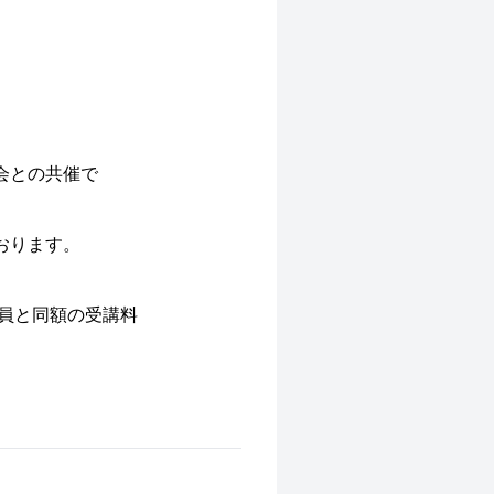
会との共催で
。
おります。
員と同額の受講料