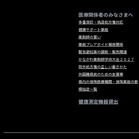
医療関係者のみなさまへ
多重受診・偽造処方箋対応
健康サポート薬局
薬剤師の誓い
薬局プレアボイド報告関係
緊急避妊薬の調剤・販売関連
かながわ薬剤師学術大会２０２７
院外処方箋の正しい書きかた
外国籍県民のための支援等
県内の保険医療機関・保険薬局の新
規指定一覧
健康測定機器貸出