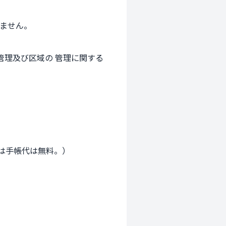
           
管理及び区域の 管理に関する
は手帳代は無料。）

）