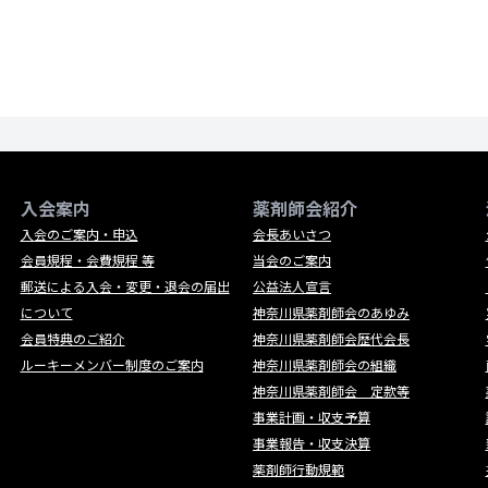
入会案内
薬剤師会紹介
入会のご案内・申込
会長あいさつ
会員規程・会費規程 等
当会のご案内
郵送による入会・変更・退会の届出
公益法人宣言
について
神奈川県薬剤師会のあゆみ
会員特典のご紹介
神奈川県薬剤師会歴代会長
ルーキーメンバー制度のご案内
神奈川県薬剤師会の組織
神奈川県薬剤師会 定款等
事業計画・収支予算
事業報告・収支決算
薬剤師行動規範