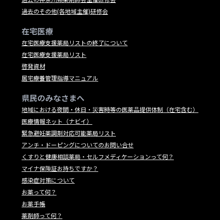
過去のその他(各地域主催)研修会
在宅医療
在宅医療支援薬局リストの終了について
在宅医療支援薬局リスト
啓発資材
居宅療養管理指導マニュアル
県民のみなさまへ
地域における夜間・休日・災害時等の医薬品提供体制（在宅含む）
医療情報ネット（ナビイ）
緊急避妊薬調剤対応可能薬局リスト
アンチ・ドーピングについてのお問い合せ
くすりと健康相談薬局・セルフメディケーションって何？
マイナ保険証お持ちですか？
感染症対策について
お薬って何？
お薬手帳
薬剤師って何？