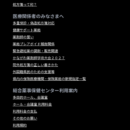
処方箋って何？
医療関係者のみなさまへ
多重受診・偽造処方箋対応
健康サポート薬局
薬剤師の誓い
薬局プレアボイド報告関係
緊急避妊薬の調剤・販売関連
かながわ薬剤師学術大会２０２７
院外処方箋の正しい書きかた
外国籍県民のための支援等
県内の保険医療機関・保険薬局の新規指定一覧
総合薬事保健センター利用案内
多目的ホール、会議室
ホール・会議室 利用料金
利用料金の支払
その他のお願い
利用規約