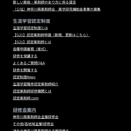
新しい薬局・薬剤師のあり方に係る提言
（公社）神奈川県薬剤師会 薬学研究補助金事業の募集
生涯学習認定制度
生涯学習認定制度とは
【G21】認定薬剤師申請（新規、更新はこちら）
【G21】認定薬剤師とは
各種申請書類（様式）
研修を受講する
よくあるご質問Q&A
研修を開催する
認定制度News
生涯学習履修認定薬剤師紹介
認定薬剤師研修機関とは
認定薬剤師.com
研修会案内
神奈川県薬剤師会主催研修会
その他(各地域主催)研修会
過去の神奈川県薬剤師会主催研修会