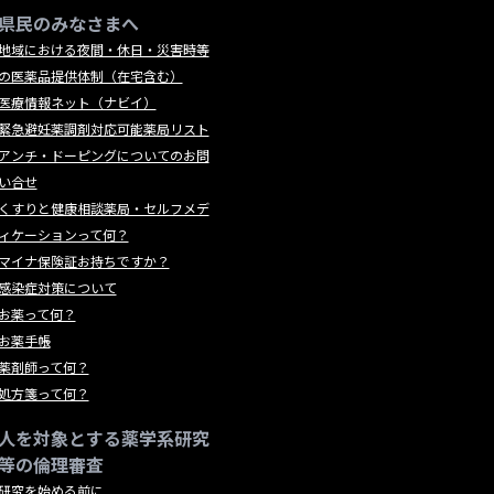
県民のみなさまへ
地域における夜間・休日・災害時等
の医薬品提供体制（在宅含む）
医療情報ネット（ナビイ）
緊急避妊薬調剤対応可能薬局リスト
アンチ・ドーピングについてのお問
い合せ
くすりと健康相談薬局・セルフメデ
ィケーションって何？
マイナ保険証お持ちですか？
感染症対策について
お薬って何？
お薬手帳
薬剤師って何？
処方箋って何？
人を対象とする薬学系研究
等の倫理審査
研究を始める前に