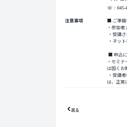
☏：045-45
注意事項
■ ご準備
・参加者
 ・受講される端末（パソコン ・ タブレット ・ スマートフォン など） ・イヤホン（任意）

 ・ネット環境（通信料がかかるため、Wi-Fiや定額パケット環境での参加を強く推奨します。

 ■ 申込にあたってのご確認、留意事項 

・セミナ
は固くお
 ・受講者様のＰＣ環境（セキュリティ環境、性能（CPU 等）、インターネット接続回線等）によって
は、正常
戻る