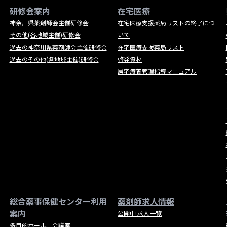
研修会案内
在宅医療
神奈川県薬剤師会主催研修会
在宅医療支援薬局リストの終了につ
その他(各地域主催)研修会
いて
過去の神奈川県薬剤師会主催研修会
在宅医療支援薬局リスト
過去のその他(各地域主催)研修会
啓発資材
居宅療養管理指導マニュアル
総合薬事保健センター利用
薬剤師求人情報
案内
公開中 求人一覧
多目的ホール、会議室