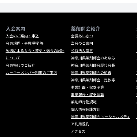
入会案内
薬剤師会紹介
入会のご案内・申込
会長あいさつ
会員規程・会費規程 等
当会のご案内
郵送による入会・変更・退会の届出
公益法人宣言
について
神奈川県薬剤師会のあゆみ
会員特典のご紹介
神奈川県薬剤師会歴代会長
ルーキーメンバー制度のご案内
神奈川県薬剤師会の組織
神奈川県薬剤師会 定款等
事業計画・収支予算
事業報告・収支決算
薬剤師行動規範
個人情報保護方針
神奈川県薬剤師会 ソーシャルメディ
ア利用規約
アクセス