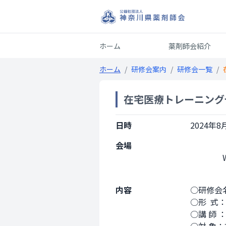
ホーム
薬剤師会紹介
ホーム
/
研修会案内
/
研修会一覧
/
在宅医療トレーニング
日時
2024年8月
会場
                Web開催

内容
○研修会名
○形  式
○講 師 