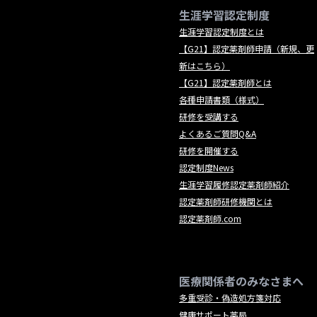
生涯学習認定制度
生涯学習認定制度とは
【G21】認定薬剤師申請（新規、更
新はこちら）
【G21】認定薬剤師とは
各種申請書類（様式）
研修を受講する
よくあるご質問Q&A
研修を開催する
認定制度News
生涯学習履修認定薬剤師紹介
認定薬剤師研修機関とは
認定薬剤師.com
医療関係者のみなさまへ
多重受診・偽造処方箋対応
健康サポート薬局