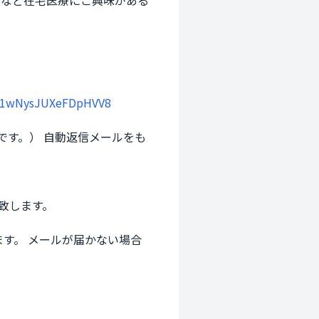
中など在宅医療にご興味がある
e/K1wNysJUXeFDpHVV8
です。） 自動返信メールをも
します。
