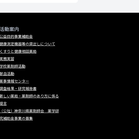
活動案内
公益目的事業補助金
健康測定機器等の貸出しについて
くすりと健康相談薬局
実務実習
学校薬剤師活動
献血活動
薬事情報センター
調査結果・研究報告書
新しい薬局・薬剤師のあり方に係る
提言
（公社）神奈川県薬剤師会 薬学研
究補助金事業の募集