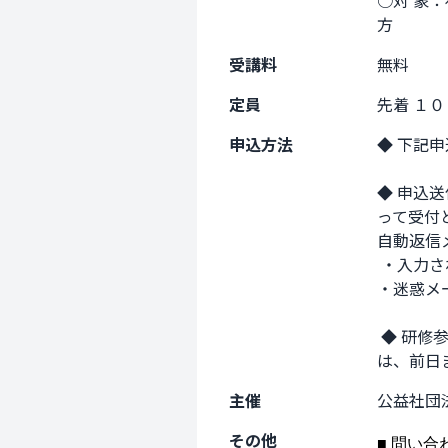
○対 象
方
受講料
無料
定員
先着 １
申込方法
◆ 下記
◆ 申込
って受付
自動返信
 ・入力されたメールアドレスに間違いがないか？ 

・迷惑メ
 ◆ 研修参加方法のご案内 研修日の一週間前後にメールにてご案内致します。 メールが届かない場合
は、前日
主催
公益社団
その他
■ 問い