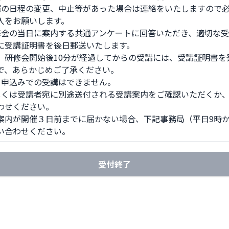
催の日程の変更、中止等があった場合は連絡をいたしますので必
入をお願いします。

修会の当日に案内する共通アンケートに回答いただき、適切な受
に受講証明書を後日郵送いたします。

、研修会開始後10分が経過してからの受講には、受講証明書を発
で、あらかじめご了承ください。 

日申込みでの受講はできません。 

しくは受講者宛に別途送付される受講案内をご確認いただくか、
わせください。

案内が開催３日前までに届かない場合、下記事務局（平日9時から
い合わせください。
受付終了