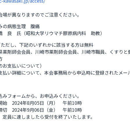
fc-kawasaki.jp/access/
が異なりますのでご注意ください。              
みの病態生理　腹痛

橋　良　氏（昭和大学リウマチ膠原病内科　助教）
円／ただし、下記のいずれかに該当する方は無料

県薬剤師会会員、川崎市薬剤師会会員、川崎市職員、くすりと


のお支払いについて）

支払い詳細について、本会事務局から申込時に登録されたメー
込みフォームから、お申込みください。

始　2024年8月05日（月）　午前10時

切　2024年9月06日（金）　午前10時　　

、定員に達しましたら受付を終了いたします。