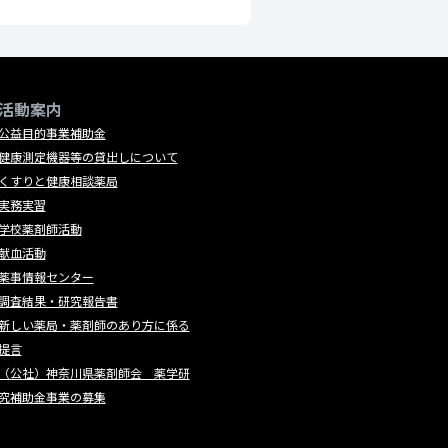
活動案内
公益目的事業補助金
健康測定機器等の貸出しについて
くすりと健康相談薬局
実務実習
学校薬剤師活動
献血活動
薬事情報センター
調査結果・研究報告書
新しい薬局・薬剤師のあり方に係る
提言
（公社）神奈川県薬剤師会 薬学研
究補助金事業の募集