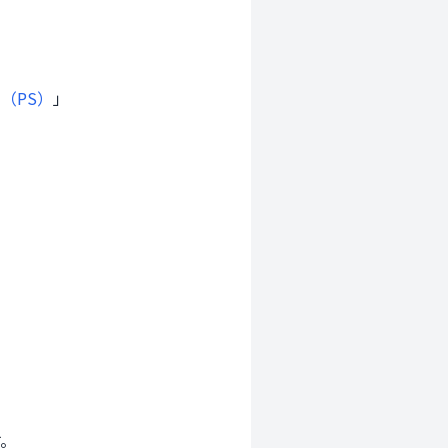
（PS）
」
 
