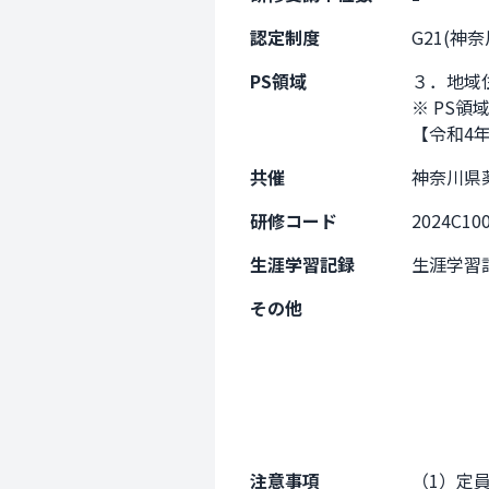
認定制度
G21(神
PS領域
３．地域
※ PS領
【令和4
共催
神奈川県
研修コード
2024C10
生涯学習記録
生涯学習
その他
注意事項
（1）定