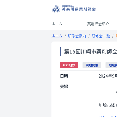
ホーム
薬剤師会紹介
ホーム
/
研修会案内
/
研修会一覧
/
第15回川崎市薬剤師
G21研修
現地開催
地域
日時
2024年9月
会場
                その他会場

川崎市総