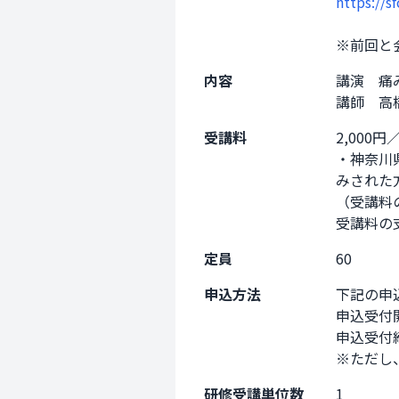
https://s
※前回と会場
内容
講演　痛
講師　高
受講料
2,000
・神奈川
みされた方
（受講料
受講料の
定員
60
申込方法
下記の申
申込受付開
申込受付締
※ただし
研修受講単位数
1