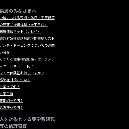
県民のみなさまへ
地域における夜間・休日・災害時等
の医薬品提供体制（在宅含む）
医療情報ネット（ナビイ）
緊急避妊薬調剤対応可能薬局リスト
アンチ・ドーピングについてのお問
い合せ
くすりと健康相談薬局・セルフメデ
ィケーションって何？
マイナ保険証お持ちですか？
感染症対策について
お薬って何？
お薬手帳
薬剤師って何？
処方箋って何？
人を対象とする薬学系研究
等の倫理審査