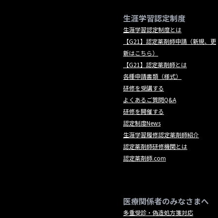
生涯学習認定制度
生涯学習認定制度とは
【G21】認定薬剤師申請（新規、更
新はこちら）
【G21】認定薬剤師とは
各種申請書類（様式）
研修を受講する
よくあるご質問Q&A
研修を開催する
認定制度News
生涯学習履修認定薬剤師紹介
認定薬剤師研修機関とは
認定薬剤師.com
医療関係者のみなさまへ
多重受診・偽造処方箋対応