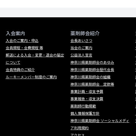
入会案内
薬剤師会紹介
入会のご案内・申込
会長あいさつ
会員規程・会費規程 等
当会のご案内
郵送による入会・変更・退会の届出
公益法人宣言
について
神奈川県薬剤師会のあゆみ
会員特典のご紹介
神奈川県薬剤師会歴代会長
ルーキーメンバー制度のご案内
神奈川県薬剤師会の組織
神奈川県薬剤師会 定款等
事業計画・収支予算
事業報告・収支決算
薬剤師行動規範
個人情報保護方針
神奈川県薬剤師会 ソーシャルメディ
ア利用規約
アクセス