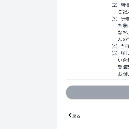
（2）開
　　ご記
（3）研
　　た際
　　なお
　　んの
（4）当
（5）詳
　　い合
　　受講
　　お問
戻る