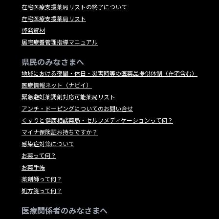
在宅医療支援薬局リストの終了について
在宅医療支援薬局リスト
啓発資材
居宅療養管理指導マニュアル
県民のみなさまへ
地域における夜間・休日・災害時等の医薬品提供体制（在宅含む）
医療情報ネット（ナビイ）
緊急避妊薬調剤対応可能薬局リスト
アンチ・ドーピングについてのお問い合せ
くすりと健康相談薬局・セルフメディケーションって何？
マイナ保険証お持ちですか？
感染症対策について
お薬って何？
お薬手帳
薬剤師って何？
処方箋って何？
医療関係者のみなさまへ