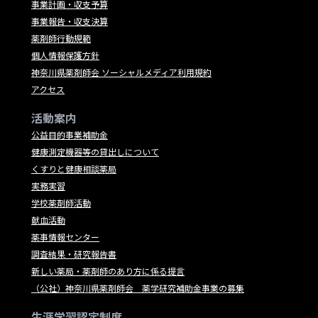
事業計画・収支予算
事業報告・収支決算
薬剤師行動規範
個人情報保護方針
神奈川県薬剤師会 ソーシャルメディア利用規約
アクセス
活動案内
公益目的事業補助金
健康測定機器等の貸出しについて
くすりと健康相談薬局
実務実習
学校薬剤師活動
献血活動
薬事情報センター
調査結果・研究報告書
新しい薬局・薬剤師のあり方に係る提言
（公社）神奈川県薬剤師会 薬学研究補助金事業の募集
生涯学習認定制度