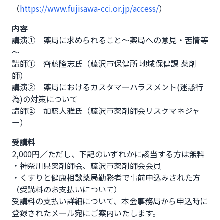
（
https://www.fujisawa-cci.or.jp/access/
）              
内容
講演①　薬局に求められること～薬局への意見・苦情等
～　

講師①　齊藤隆志氏（藤沢市保健所 地域保健課 薬剤
師）

講演②　薬局におけるカスタマーハラスメント(迷惑行
為)の対策について

講師②　加藤大雅氏（藤沢市薬剤師会リスクマネジャ
ー）
受講料
2,000円／ただし、下記のいずれかに該当する方は無料

・神奈川県薬剤師会、藤沢市薬剤師会会員

・くすりと健康相談薬局勤務者で事前申込みされた方

（受講料のお支払いについて）

受講料の支払い詳細について、本会事務局から申込時に
登録されたメール宛にご案内いたします。
