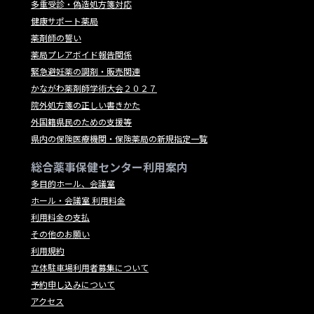
多重受診・偽造処方箋対応
健康サポート薬局
薬剤師の誓い
薬局プレアボイド報告関係
緊急避妊薬の調剤・販売関連
かながわ薬剤師学術大会２０２７
院外処方箋の正しい書きかた
外国籍県民のための支援等
県内の保険医療機関・保険薬局の新規指定一覧
総合薬事保健センター利用案内
多目的ホール、会議室
ホール・会議室 利用料金
利用料金の支払
その他のお願い
利用規約
立体駐車場利用者募集について
予約申し込みについて
アクセス