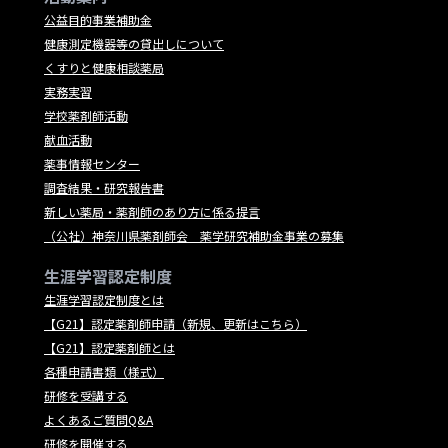
公益目的事業補助金
健康測定機器等の貸出しについて
くすりと健康相談薬局
実務実習
学校薬剤師活動
献血活動
薬事情報センター
調査結果・研究報告書
新しい薬局・薬剤師のあり方に係る提言
（公社）神奈川県薬剤師会 薬学研究補助金事業の募集
生涯学習認定制度
生涯学習認定制度とは
【G21】認定薬剤師申請（新規、更新はこちら）
【G21】認定薬剤師とは
各種申請書類（様式）
研修を受講する
よくあるご質問Q&A
研修を開催する