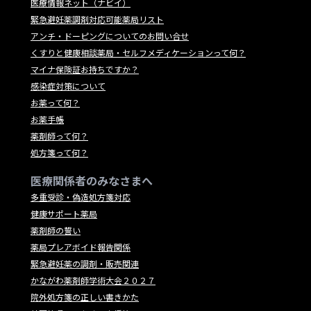
医療情報ネット（ナビイ）
緊急避妊薬調剤対応可能薬局リスト
アンチ・ドーピングについてのお問い合せ
くすりと健康相談薬局・セルフメディケーションって何？
マイナ保険証お持ちですか？
感染症対策について
お薬って何？
お薬手帳
薬剤師って何？
処方箋って何？
医療関係者のみなさまへ
多重受診・偽造処方箋対応
健康サポート薬局
薬剤師の誓い
薬局プレアボイド報告関係
緊急避妊薬の調剤・販売関連
かながわ薬剤師学術大会２０２７
院外処方箋の正しい書きかた