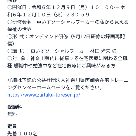
○開催日：令和６年１２月９日（月）１０：００～ 令
和６年１２月１０日（火）２３：５９ 

○研修会名：車いすソーシャルワーカーの私から見える
福祉の世界 

○形  式：オンデマンド研修（9月12日研修の録画再配
信）

○講  師 ：車いすソーシャルワーカー 林田 光来 様 

○対   象：神奈川県内に従事する在宅医療に関わる全職
種 離職中や勉強中など在宅医療にご興味がある方

詳細は下記の公益社団法人神奈川県医師会在宅トレーニ
https://www.zaitaku-toresen.jp/
受講料
無料
定員
先着 １００名