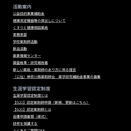
活動案内
公益目的事業補助金
健康測定機器等の貸出しについて
くすりと健康相談薬局
実務実習
学校薬剤師活動
献血活動
薬事情報センター
調査結果・研究報告書
新しい薬局・薬剤師のあり方に係る提言
（公社）神奈川県薬剤師会 薬学研究補助金事業の募集
生涯学習認定制度
生涯学習認定制度とは
【G21】認定薬剤師申請（新規、更新はこちら）
【G21】認定薬剤師とは
各種申請書類（様式）
研修を受講する
よくあるご質問Q&A