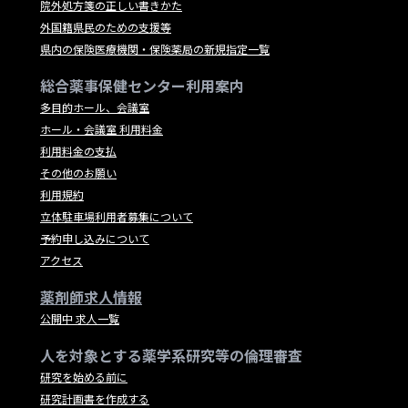
院外処方箋の正しい書きかた
外国籍県民のための支援等
県内の保険医療機関・保険薬局の新規指定一覧
総合薬事保健センター利用案内
多目的ホール、会議室
ホール・会議室 利用料金
利用料金の支払
その他のお願い
利用規約
立体駐車場利用者募集について
予約申し込みについて
アクセス
薬剤師求人情報
公開中 求人一覧
人を対象とする薬学系研究等の倫理審査
研究を始める前に
研究計画書を作成する