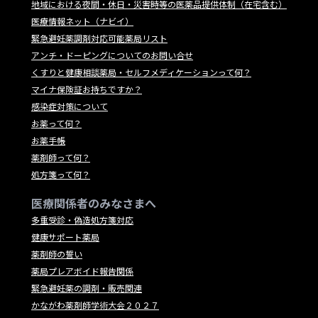
地域における夜間・休日・災害時等の医薬品提供体制（在宅含む）
医療情報ネット（ナビイ）
緊急避妊薬調剤対応可能薬局リスト
アンチ・ドーピングについてのお問い合せ
くすりと健康相談薬局・セルフメディケーションって何？
マイナ保険証お持ちですか？
感染症対策について
お薬って何？
お薬手帳
薬剤師って何？
処方箋って何？
医療関係者のみなさまへ
多重受診・偽造処方箋対応
健康サポート薬局
薬剤師の誓い
薬局プレアボイド報告関係
緊急避妊薬の調剤・販売関連
かながわ薬剤師学術大会２０２７