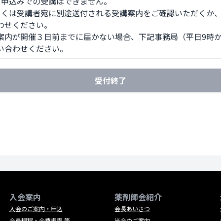
日申込みでの受講はできません。 

しくは受講者宛に別途送付される受講案内をご確認いただくか、
わせください。

案内が開催３日前までに届かない場合、下記事務局（平日9時から
い合わせください。
受付終了
入会案内
薬剤師会紹介
入会のご案内・申込
会長あいさつ
会員規程・会費規程 等
当会のご案内