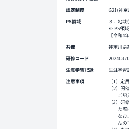
認定制度
G21(神
PS領域
３．地域
※ PS領
【令和4
共催
神奈川県
研修コード
2024C37
生涯学習記録
生涯学習
注意事項
（1）定
（2）開
　　ご記
（3）研
　　た際
　　なお
　　んの