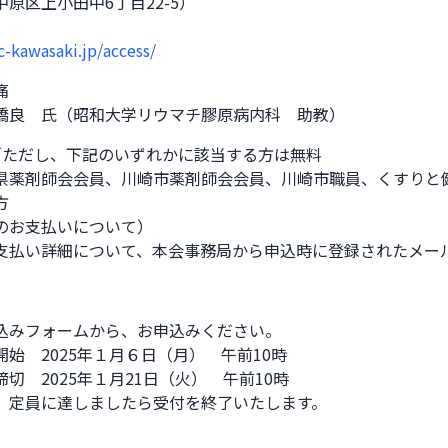
原区上小田中6丁目22-5）
fc-kawasaki.jp/access/


橋良　氏（昭和大学リウマチ膠原病内科　助教）
円／ただし、下記のいずれかに該当する方は無料

県薬剤師会会員、川崎市薬剤師会会員、川崎市職員、くすりと


のお支払いについて）

支払い詳細について、本会事務局から申込時に登録されたメー
込みフォームから、お申込みください。

始　2025年１月６日（月）　午前10時

切　2025年１月21日（火）　午前10時　　

、定員に達しましたら受付を終了いたします。