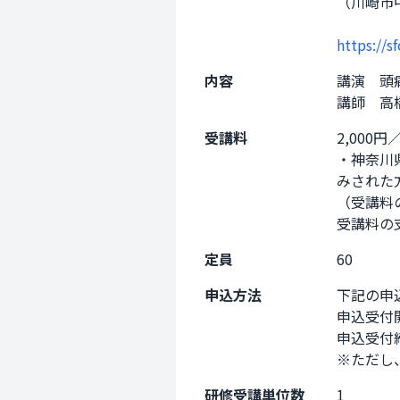
（川崎市中
https://s
内容
講演　頭痛
講師　高
受講料
2,000
・神奈川
みされた方
（受講料
受講料の
定員
60
申込方法
下記の申
申込受付開
申込受付締
※ただし
研修受講単位数
1