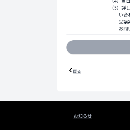
（4）当
（5）詳
　　い合
　　受講
　　お問
戻る
お知らせ