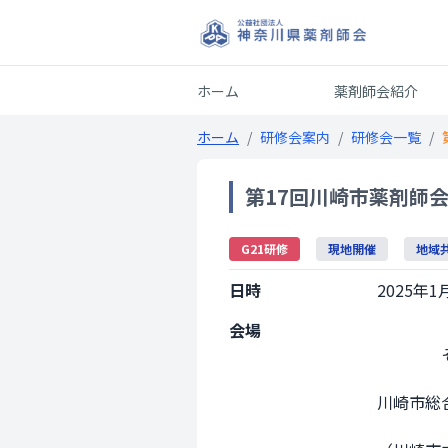
ホーム
薬剤師会紹介
ホーム
/
研修会案内
/
研修会一覧
/
第17回川崎市薬剤師
G21研修
現地開催
地域
日時
2025年1月
会場
                その他会場

川崎市総