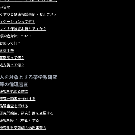
い合せ
くすりと健康相談薬局・セルフメデ
ィケーションって何？
マイナ保険証お持ちですか？
感染症対策について
お薬って何？
お薬手帳
薬剤師って何？
処方箋って何？
人を対象とする薬学系研究
等の倫理審査
研究を始める前に
研究計画書を作成する
倫理審査を受ける
研究開始後、研究計画を変更する
研究を終了（中止）する
神奈川県薬剤師会倫理審査会