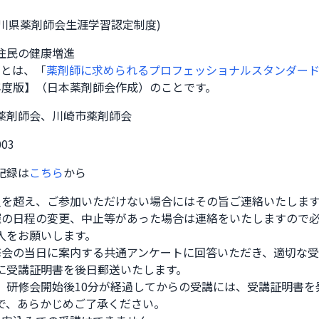
奈川県薬剤師会生涯学習認定制度)
住民の健康増進
域とは、「
薬剤師に求められるプロフェッショナルスタンダード
年度版】（日本薬剤師会作成）のことです。
薬剤師会、川崎市薬剤師会
003
記録は
こちら
から
員を超え、ご参加いただけない場合にはその旨ご連絡いたします。
催の日程の変更、中止等があった場合は連絡をいたしますので必
入をお願いします。

修会の当日に案内する共通アンケートに回答いただき、適切な受
に受講証明書を後日郵送いたします。

、研修会開始後10分が経過してからの受講には、受講証明書を発
で、あらかじめご了承ください。 
