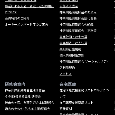
郵送による入会・変更・退会の届出
公益法人宣言
について
神奈川県薬剤師会のあゆみ
会員特典のご紹介
神奈川県薬剤師会歴代会長
ルーキーメンバー制度のご案内
神奈川県薬剤師会の組織
神奈川県薬剤師会 定款等
事業計画・収支予算
事業報告・収支決算
薬剤師行動規範
個人情報保護方針
神奈川県薬剤師会 ソーシャルメディ
ア利用規約
アクセス
研修会案内
在宅医療
神奈川県薬剤師会主催研修会
在宅医療支援薬局リストの終了につ
その他(各地域主催)研修会
いて
過去の神奈川県薬剤師会主催研修会
在宅医療支援薬局リスト
過去のその他(各地域主催)研修会
啓発資材
居宅療養管理指導マニュアル