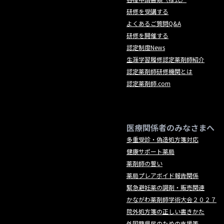
研修を受講する
よくあるご質問Q&A
研修を開催する
認定制度News
生涯学習履修認定薬剤師紹介
認定薬剤師研修機関とは
認定薬剤師.com
医療関係者のみなさまへ
多重受診・偽造処方箋対応
健康サポート薬局
薬剤師の誓い
薬局プレアボイド報告関係
緊急避妊薬の調剤・販売関連
かながわ薬剤師学術大会２０２７
院外処方箋の正しい書きかた
外国籍県民のための支援等