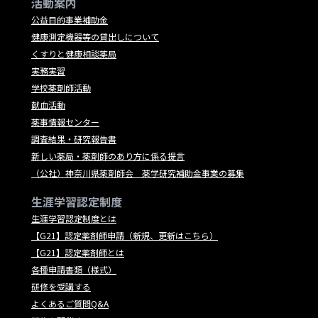
活動案内
公益目的事業補助金
健康測定機器等の貸出しについて
くすりと健康相談薬局
実務実習
学校薬剤師活動
献血活動
薬事情報センター
調査結果・研究報告書
新しい薬局・薬剤師のあり方に係る提言
（公社）神奈川県薬剤師会 薬学研究補助金事業の募集
生涯学習認定制度
生涯学習認定制度とは
【G21】認定薬剤師申請（新規、更新はこちら）
【G21】認定薬剤師とは
各種申請書類（様式）
研修を受講する
よくあるご質問Q&A