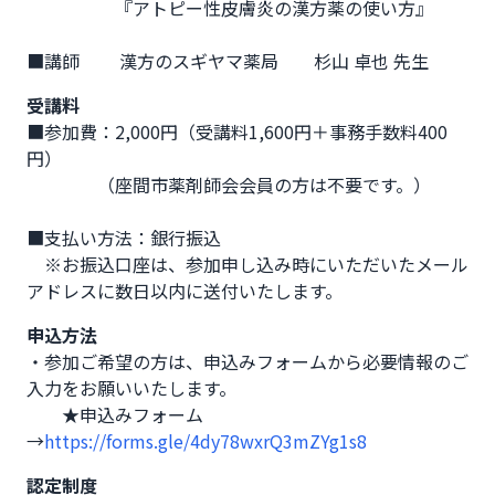
　　　　　『アトピー性皮膚炎の漢方薬の使い方』

■講師　　 漢方のスギヤマ薬局　　杉山 卓也 先生
受講料
■参加費：2,000円（受講料1,600円＋事務手数料400
円）

　　　　（座間市薬剤師会会員の方は不要です。）

■支払い方法：銀行振込

　※お振込口座は、参加申し込み時にいただいたメール
アドレスに数日以内に送付いたします。
申込方法
・参加ご希望の方は、申込みフォームから必要情報のご
入力をお願いいたします。

　　★申込みフォーム
→
https://forms.gle/4dy78wxrQ3mZYg1s8
認定制度