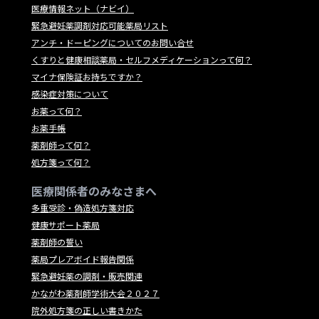
医療情報ネット（ナビイ）
緊急避妊薬調剤対応可能薬局リスト
アンチ・ドーピングについてのお問い合せ
くすりと健康相談薬局・セルフメディケーションって何？
マイナ保険証お持ちですか？
感染症対策について
お薬って何？
お薬手帳
薬剤師って何？
処方箋って何？
医療関係者のみなさまへ
多重受診・偽造処方箋対応
健康サポート薬局
薬剤師の誓い
薬局プレアボイド報告関係
緊急避妊薬の調剤・販売関連
かながわ薬剤師学術大会２０２７
院外処方箋の正しい書きかた