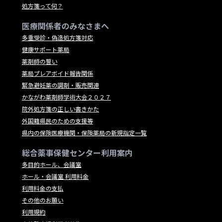
処方箋って何？
医療関係者のみなさまへ
多重受診・偽造処方箋対応
健康サポート薬局
薬剤師の誓い
薬局プレアボイド報告関係
緊急避妊薬の調剤・販売関連
かながわ薬剤師学術大会２０２７
院外処方箋の正しい書きかた
外国籍県民のための支援等
県内の保険医療機関・保険薬局の新規指定一覧
総合薬事保健センター利用案内
多目的ホール、会議室
ホール・会議室 利用料金
利用料金の支払
その他のお願い
利用規約