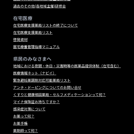
過去のその他(各地域主催)研修会
在宅医療
在宅医療支援薬局リストの終了について
在宅医療支援薬局リスト
啓発資材
居宅療養管理指導マニュアル
県民のみなさまへ
地域における夜間・休日・災害時等の医薬品提供体制（在宅含む）
医療情報ネット（ナビイ）
緊急避妊薬調剤対応可能薬局リスト
アンチ・ドーピングについてのお問い合せ
くすりと健康相談薬局・セルフメディケーションって何？
マイナ保険証お持ちですか？
感染症対策について
お薬って何？
お薬手帳
薬剤師って何？