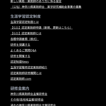
新しい薬局・薬剤師のあり方に係る提言
（公社）神奈川県薬剤師会 薬学研究補助金事業の募集
生涯学習認定制度
生涯学習認定制度とは
【G21】認定薬剤師申請（新規、更新はこちら）
【G21】認定薬剤師とは
各種申請書類（様式）
研修を受講する
よくあるご質問Q&A
研修を開催する
認定制度News
生涯学習履修認定薬剤師紹介
認定薬剤師研修機関とは
認定薬剤師.com
研修会案内
神奈川県薬剤師会主催研修会
その他(各地域主催)研修会
過去の神奈川県薬剤師会主催研修会