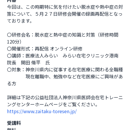
今回は、この時期特に気を付けたい脱水症や熱中症の対
策について、５月２７日研修会開催の録画再配信となっ
ております。

〇研修会名：脱水症と熱中症の知識と対策（研修時間
120分）

〇開催形式：再配信 オンライン研修

〇講師：医療法人みらい　みらい在宅クリニック港南　
院長　開田 脩平　氏

〇対象：神奈川県内に従事する在宅医療に関わる全職種

　　　　現在離職中、勉強中など在宅医療にご興味があ
る方

詳細は下記の公益社団法人神奈川県医師会在宅トレーニ
https://www.zaitaku-toresen.jp/
受講料
無料