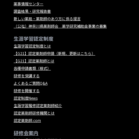
薬事情報センター
調査結果・研究報告書
新しい薬局・薬剤師のあり方に係る提言
（公社）神奈川県薬剤師会 薬学研究補助金事業の募集
生涯学習認定制度
生涯学習認定制度とは
【G21】認定薬剤師申請（新規、更新はこちら）
【G21】認定薬剤師とは
各種申請書類（様式）
研修を受講する
よくあるご質問Q&A
研修を開催する
認定制度News
生涯学習履修認定薬剤師紹介
認定薬剤師研修機関とは
認定薬剤師.com
研修会案内