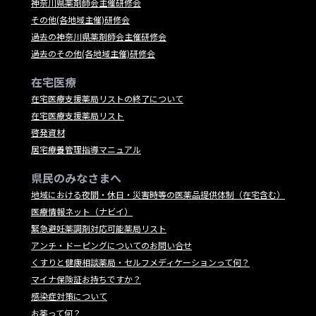
神奈川県薬剤師会主催研修会
その他(各地域主催)研修会
過去の神奈川県薬剤師会主催研修会
過去のその他(各地域主催)研修会
在宅医療
在宅医療支援薬局リストの終了について
在宅医療支援薬局リスト
啓発資材
居宅療養管理指導マニュアル
県民のみなさまへ
地域における夜間・休日・災害時等の医薬品提供体制（在宅含む）
医療情報ネット（ナビイ）
緊急避妊薬調剤対応可能薬局リスト
アンチ・ドーピングについてのお問い合せ
くすりと健康相談薬局・セルフメディケーションって何？
マイナ保険証お持ちですか？
感染症対策について
お薬って何？