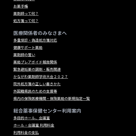
お薬手帳
薬剤師って何？
処方箋って何？
医療関係者のみなさまへ
多重受診・偽造処方箋対応
健康サポート薬局
薬剤師の誓い
薬局プレアボイド報告関係
緊急避妊薬の調剤・販売関連
かながわ薬剤師学術大会２０２７
院外処方箋の正しい書きかた
外国籍県民のための支援等
県内の保険医療機関・保険薬局の新規指定一覧
総合薬事保健センター利用案内
多目的ホール、会議室
ホール・会議室 利用料金
利用料金の支払