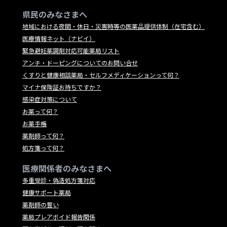
県民のみなさまへ
地域における夜間・休日・災害時等の医薬品提供体制（在宅含む）
医療情報ネット（ナビイ）
緊急避妊薬調剤対応可能薬局リスト
アンチ・ドーピングについてのお問い合せ
くすりと健康相談薬局・セルフメディケーションって何？
マイナ保険証お持ちですか？
感染症対策について
お薬って何？
お薬手帳
薬剤師って何？
処方箋って何？
医療関係者のみなさまへ
多重受診・偽造処方箋対応
健康サポート薬局
薬剤師の誓い
薬局プレアボイド報告関係