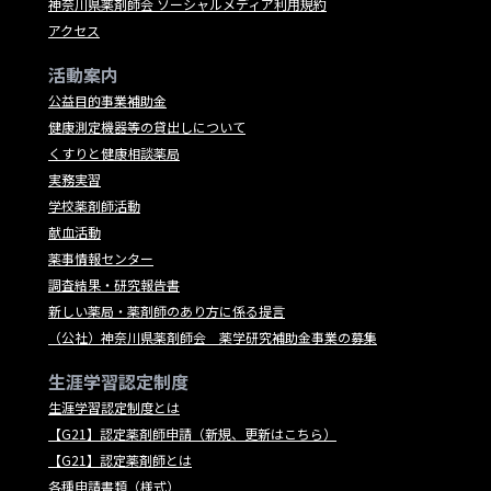
神奈川県薬剤師会 ソーシャルメディア利用規約
アクセス
活動案内
公益目的事業補助金
健康測定機器等の貸出しについて
くすりと健康相談薬局
実務実習
学校薬剤師活動
献血活動
薬事情報センター
調査結果・研究報告書
新しい薬局・薬剤師のあり方に係る提言
（公社）神奈川県薬剤師会 薬学研究補助金事業の募集
生涯学習認定制度
生涯学習認定制度とは
【G21】認定薬剤師申請（新規、更新はこちら）
【G21】認定薬剤師とは
各種申請書類（様式）