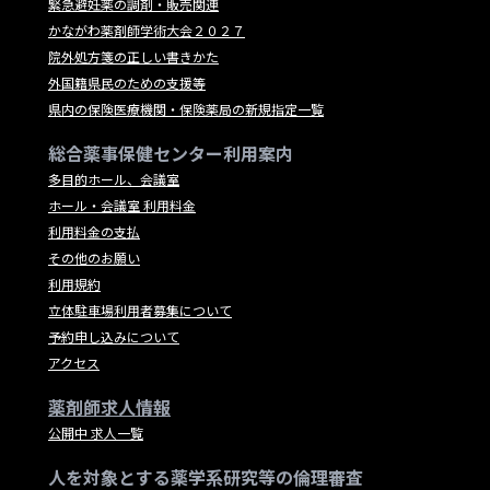
緊急避妊薬の調剤・販売関連
かながわ薬剤師学術大会２０２７
院外処方箋の正しい書きかた
外国籍県民のための支援等
県内の保険医療機関・保険薬局の新規指定一覧
総合薬事保健センター利用案内
多目的ホール、会議室
ホール・会議室 利用料金
利用料金の支払
その他のお願い
利用規約
立体駐車場利用者募集について
予約申し込みについて
アクセス
薬剤師求人情報
公開中 求人一覧
人を対象とする薬学系研究等の倫理審査