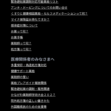
緊急避妊薬調剤対応可能薬局リスト
アンチ・ドーピングについてのお問い合せ
くすりと健康相談薬局・セルフメディケーションって何？
マイナ保険証お持ちですか？
感染症対策について
お薬って何？
お薬手帳
薬剤師って何？
処方箋って何？
医療関係者のみなさまへ
多重受診・偽造処方箋対応
健康サポート薬局
薬剤師の誓い
薬局プレアボイド報告関係
緊急避妊薬の調剤・販売関連
かながわ薬剤師学術大会２０２７
院外処方箋の正しい書きかた
外国籍県民のための支援等