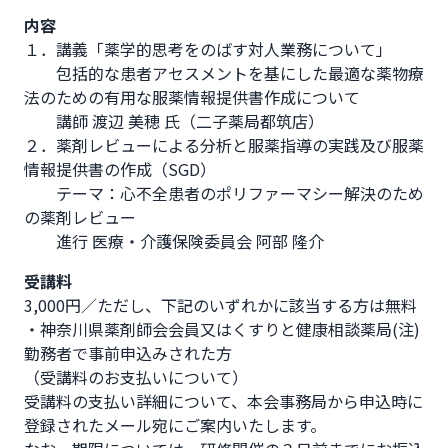
内容
１．講義「薬学的思考をのばす対人業務について」

　　包括的な患者アセスメントを基にした最適な薬物療
法のための有用な服薬情報提供書作成について

　　講師 渡辺 美穂 氏（二子薬局都筑店）

２．薬剤レビューによる分析と服薬指導の実践及び服薬
情報提供書の作成（SGD）

　　テーマ：心不全患者のポリファーマシー解決のため
の薬剤レビュー

　　進行 医療・介護保険委員会 阿部 隆介
受講料
3,000円／ただし、下記のいずれかに該当する方は無料

・神奈川県薬剤師会会員又はくすりと健康相談薬局(注)
勤務者で事前申込みされた方

（受講料のお支払いについて）

受講料の支払い詳細について、本会事務局から申込時に
登録されたメール宛にご案内いたします。
