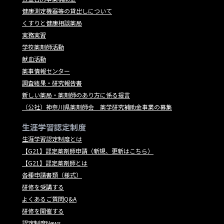
健康測定機器等の貸出しについて
くすりと健康相談薬局
実務実習
学校薬剤師活動
献血活動
薬事情報センター
調査結果・研究報告書
新しい薬局・薬剤師のあり方に係る提言
（公社）神奈川県薬剤師会 薬学研究補助金事業の募集
生涯学習認定制度
生涯学習認定制度とは
【G21】認定薬剤師申請（新規、更新はこちら）
【G21】認定薬剤師とは
各種申請書類（様式）
研修を受講する
よくあるご質問Q&A
研修を開催する
認定制度News