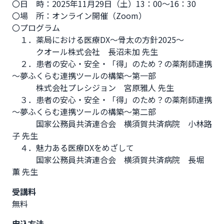
〇日　時：2025年11月29日（土）13：00～16：30 

〇場　所：オンライン開催（Zoom）

〇プログラム

　１．薬局における医療DX～骨太の方針2025～　

　　　クオール株式会社　長沼未加 先生 

　２．患者の安心・安全・「得」のため？の薬剤師連携
～夢ふくらむ連携ツールの構築～第一部

　　　株式会社プレシジョン　宮原雅人 先生

　３．患者の安心・安全・「得」のため？の薬剤師連携
～夢ふくらむ連携ツールの構築～第二部

　　　国家公務員共済連合会　横須賀共済病院　小林路
子 先生 

　４．魅力ある医療DXをめざして

　　　国家公務員共済連合会　横須賀共済病院　長堀　
薫 先生
受講料
無料
申込方法