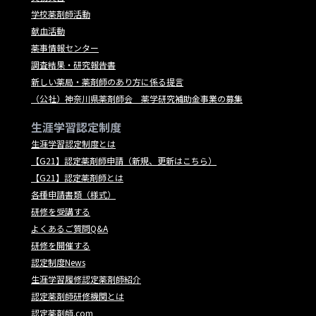
学校薬剤師活動
献血活動
薬事情報センター
調査結果・研究報告書
新しい薬局・薬剤師のあり方に係る提言
（公社）神奈川県薬剤師会 薬学研究補助金事業の募集
生涯学習認定制度
生涯学習認定制度とは
【G21】認定薬剤師申請（新規、更新はこちら）
【G21】認定薬剤師とは
各種申請書類（様式）
研修を受講する
よくあるご質問Q&A
研修を開催する
認定制度News
生涯学習履修認定薬剤師紹介
認定薬剤師研修機関とは
認定薬剤師.com