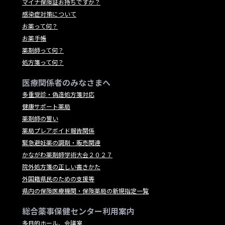
マイナ保険証お持ちですか？
感染症対策について
お薬って何？
お薬手帳
薬剤師って何？
処方箋って何？
医療関係者のみなさまへ
多重受診・偽造処方箋対応
健康サポート薬局
薬剤師の誓い
薬局プレアボイド報告関係
緊急避妊薬の調剤・販売関連
かながわ薬剤師学術大会２０２７
院外処方箋の正しい書きかた
外国籍県民のための支援等
県内の保険医療機関・保険薬局の新規指定一覧
総合薬事保健センター利用案内
多目的ホール、会議室