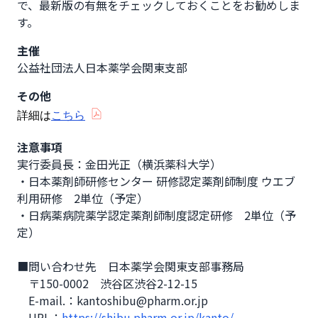
で、最新版の有無をチェックしておくことをお勧めしま
す。
主催
公益社団法人日本薬学会関東支部
その他
詳細は
こちら
注意事項
実行委員長：金田光正（横浜薬科大学）

・日本薬剤師研修センター 研修認定薬剤師制度 ウエブ
利用研修　2単位（予定）

・日病薬病院薬学認定薬剤師制度認定研修　2単位（予
定）

■問い合わせ先　日本薬学会関東支部事務局

　〒150-0002　渋谷区渋谷2-12-15

　E-mail.：kantoshibu@pharm.or.jp

　URL：
https://shibu.pharm.or.jp/kanto/