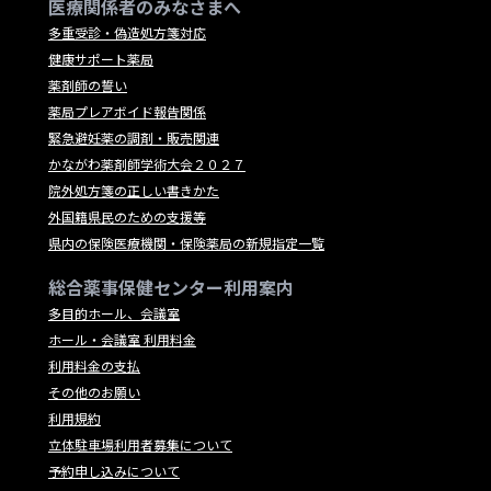
医療関係者のみなさまへ
多重受診・偽造処方箋対応
健康サポート薬局
薬剤師の誓い
薬局プレアボイド報告関係
緊急避妊薬の調剤・販売関連
かながわ薬剤師学術大会２０２７
院外処方箋の正しい書きかた
外国籍県民のための支援等
県内の保険医療機関・保険薬局の新規指定一覧
総合薬事保健センター利用案内
多目的ホール、会議室
ホール・会議室 利用料金
利用料金の支払
その他のお願い
利用規約
立体駐車場利用者募集について
予約申し込みについて