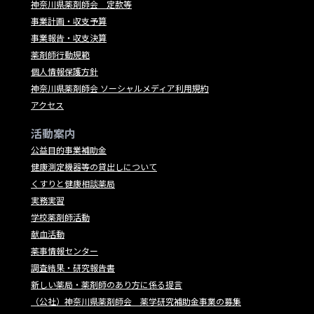
神奈川県薬剤師会 定款等
事業計画・収支予算
事業報告・収支決算
薬剤師行動規範
個人情報保護方針
神奈川県薬剤師会 ソーシャルメディア利用規約
アクセス
活動案内
公益目的事業補助金
健康測定機器等の貸出しについて
くすりと健康相談薬局
実務実習
学校薬剤師活動
献血活動
薬事情報センター
調査結果・研究報告書
新しい薬局・薬剤師のあり方に係る提言
（公社）神奈川県薬剤師会 薬学研究補助金事業の募集