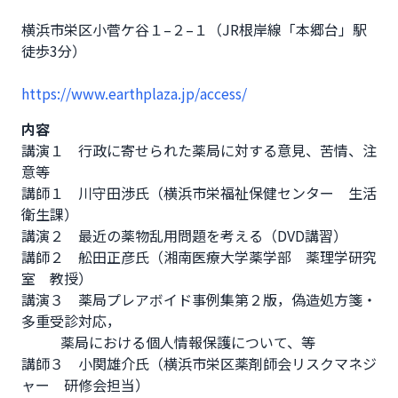
横浜市栄区小菅ケ谷１–２–１（JR根岸線「本郷台」駅 
徒歩3分）
https://www.earthplaza.jp/access/
内容
講演１　行政に寄せられた薬局に対する意見、苦情、注
意等

講師１　川守田渉氏（横浜市栄福祉保健センター　生活
衛生課）

講演２　最近の薬物乱用問題を考える（DVD講習）

講師２　舩田正彦氏（湘南医療大学薬学部　薬理学研究
室　教授）

講演３　薬局プレアボイド事例集第２版，偽造処方箋・
多重受診対応，

           薬局における個人情報保護について、等

講師３　小関雄介氏（横浜市栄区薬剤師会リスクマネジ
ャー　研修会担当）