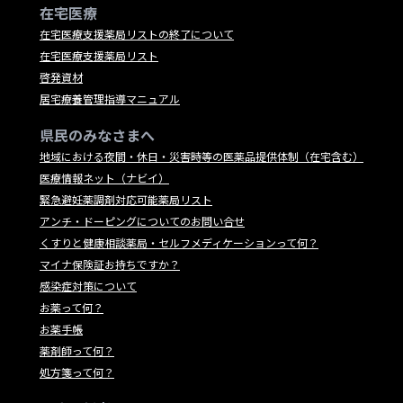
在宅医療
在宅医療支援薬局リストの終了について
在宅医療支援薬局リスト
啓発資材
居宅療養管理指導マニュアル
県民のみなさまへ
地域における夜間・休日・災害時等の医薬品提供体制（在宅含む）
医療情報ネット（ナビイ）
緊急避妊薬調剤対応可能薬局リスト
アンチ・ドーピングについてのお問い合せ
くすりと健康相談薬局・セルフメディケーションって何？
マイナ保険証お持ちですか？
感染症対策について
お薬って何？
お薬手帳
薬剤師って何？
処方箋って何？