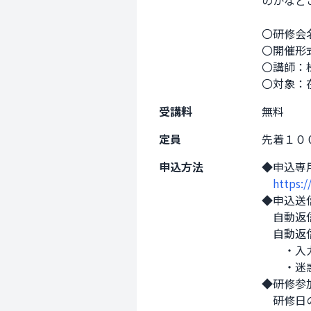
のかなど
〇研修会
〇開催形
〇講師：
〇対象：
受講料
無料
定員
先着１０
申込方法
◆申込専
https:
◆申込送
　自動返
　自動返
　　・入
　　・迷
◆研修参
　研修日