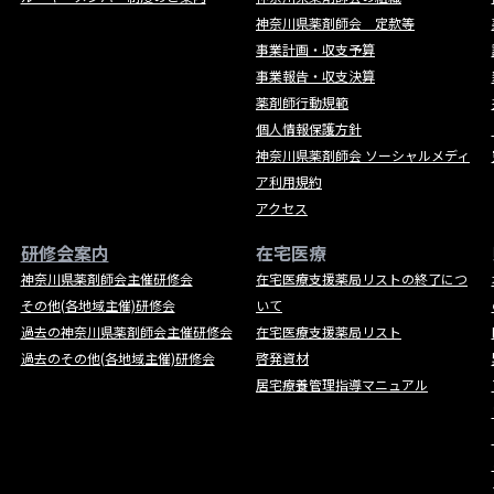
神奈川県薬剤師会 定款等
事業計画・収支予算
事業報告・収支決算
薬剤師行動規範
個人情報保護方針
神奈川県薬剤師会 ソーシャルメディ
ア利用規約
アクセス
研修会案内
在宅医療
神奈川県薬剤師会主催研修会
在宅医療支援薬局リストの終了につ
その他(各地域主催)研修会
いて
過去の神奈川県薬剤師会主催研修会
在宅医療支援薬局リスト
過去のその他(各地域主催)研修会
啓発資材
居宅療養管理指導マニュアル