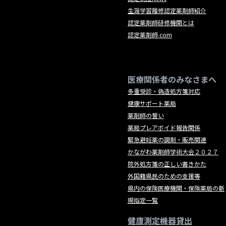
生涯学習履修認定薬剤師紹介
認定薬剤師研修機関とは
認定薬剤師.com
医療関係者のみなさまへ
多重受診・偽造処方箋対応
健康サポート薬局
薬剤師の誓い
薬局プレアボイド報告関係
緊急避妊薬の調剤・販売関連
かながわ薬剤師学術大会２０２７
院外処方箋の正しい書きかた
外国籍県民のための支援等
県内の保険医療機関・保険薬局の新
規指定一覧
健康測定機器貸出