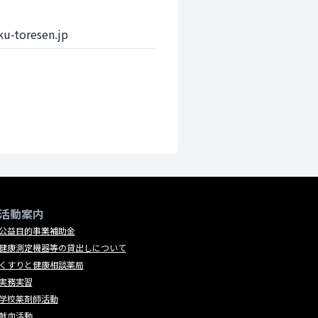
oresen.jp
活動案内
公益目的事業補助金
健康測定機器等の貸出しについて
くすりと健康相談薬局
実務実習
学校薬剤師活動
献血活動