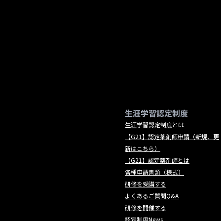
生涯学習認定制度
生涯学習認定制度とは
【G21】認定薬剤師申請（新規、更
新はこちら）
【G21】認定薬剤師とは
各種申請書類（様式）
研修を受講する
よくあるご質問Q&A
研修を開催する
認定制度News