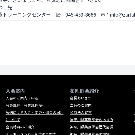
点等ございましたら、お気軽にお問合せ下さい。

せ先

レーニングセンター　☏：045-453-8666　✉：info@zaitaku-t
入会案内
薬剤師会紹介
入会のご案内・申込
会長あいさつ
会員規程・会費規程 等
当会のご案内
郵送による入会・変更・退会の届出
公益法人宣言
について
神奈川県薬剤師会のあゆみ
会員特典のご紹介
神奈川県薬剤師会歴代会長
ルーキーメンバー制度のご案内
神奈川県薬剤師会の組織