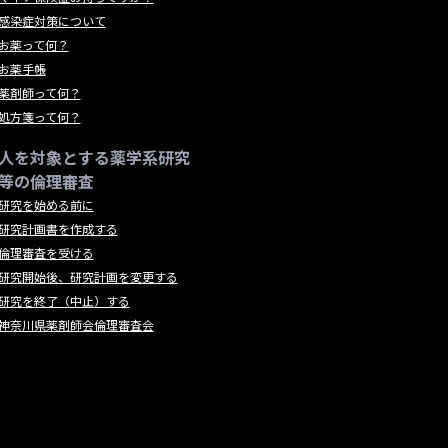
感染症対策について
お薬って何？
お薬手帳
薬剤師って何？
処方箋って何？
人を対象とする薬学系研究
等の倫理審査
研究を始める前に
研究計画書を作成する
倫理審査を受ける
研究開始後、研究計画を変更する
研究を終了（中止）する
神奈川県薬剤師会倫理審査会