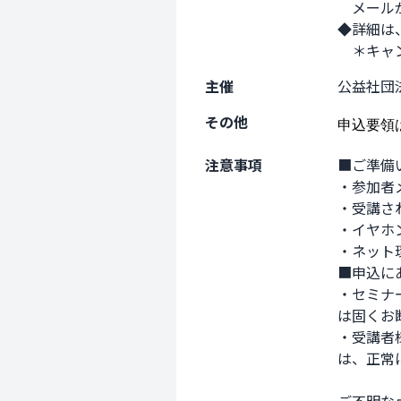
　メール
◆詳細は
　＊キャ
主催
公益社団
その他
申込要領
注意事項
■ご準備
・参加者
・受講され
・イヤホ
・ネット
■申込に
・セミナ
は固くお
・受講者
は、正常