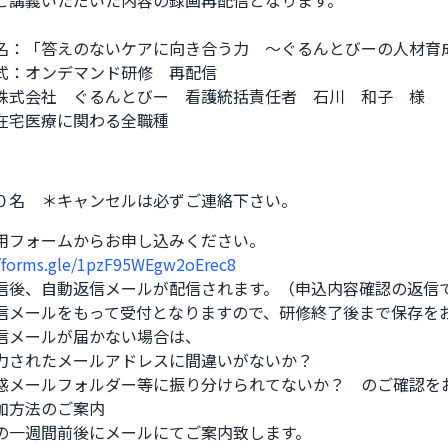
ご講義いただいた内容の録画再配信となります。

名：「答えのないケアに向き合う力　〜ぐるんとびーの人材育成
式：オンデマンド研修　再配信

株式会社　ぐるんとびー　看護統括責任者　石川　和子　様

在宅医療に関わる全職種
０名 ＊キャンセルは必ずご連絡下さい。
用フォームからお申し込みください。

//forms.gle/1pzF95WEgw2oErec8
信後、自動返信メールが配信されます。（申込内容確認の返信で
信メールをもって受付となりますので、研修終了後まで保存をお
信メールが届かない場合は、

力されたメールアドレスに間違いがないか？

惑メールフォルダー等に振り分けられてないか？　のご確認をお
加方法のご案内

の一週間前後にメールにてご案内致します。
