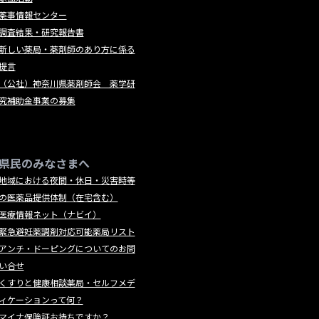
薬事情報センター
調査結果・研究報告書
新しい薬局・薬剤師のあり方に係る
提言
（公社）神奈川県薬剤師会 薬学研
究補助金事業の募集
県民のみなさまへ
地域における夜間・休日・災害時等
の医薬品提供体制（在宅含む）
医療情報ネット（ナビイ）
緊急避妊薬調剤対応可能薬局リスト
アンチ・ドーピングについてのお問
い合せ
くすりと健康相談薬局・セルフメデ
ィケーションって何？
マイナ保険証お持ちですか？