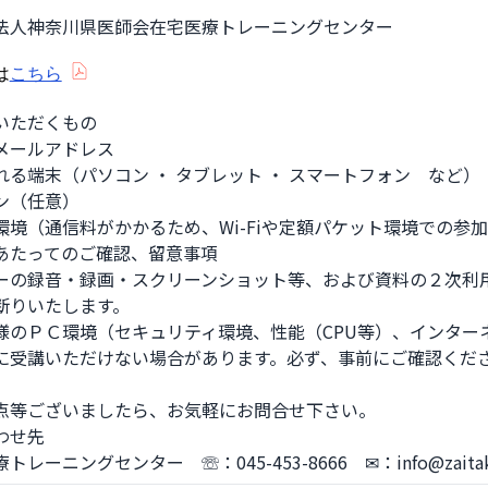
法人神奈川県医師会在宅医療トレーニングセンター
は
こちら
いただくもの

メールアドレス

る端末（パソコン ・ タブレット ・ スマートフォン　など）

ン（任意）

環境（通信料がかかるため、Wi-Fiや定額パケット環境での参加
あたってのご確認、留意事項

ーの録音・録画・スクリーンショット等、および資料の２次利用
断りいたします。

様のＰＣ環境（セキュリティ環境、性能（CPU等）、インター
に受講いただけない場合があります。必ず、事前にご確認くださ
点等ございましたら、お気軽にお問合せ下さい。

せ先

レーニングセンター　☏：045-453-8666　✉：info@zaitaku-t