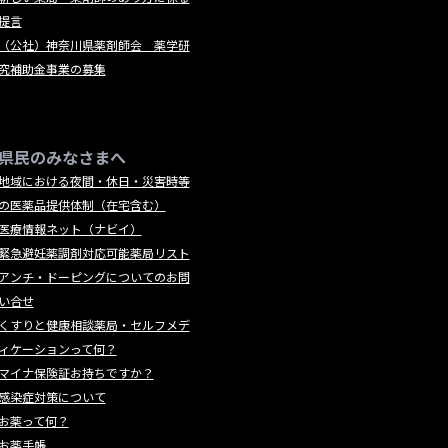
提言
（公社）神奈川県薬剤師会 薬学研
究補助金事業の募集
県民のみなさまへ
地域における夜間・休日・災害時等
の医薬品提供体制（在宅含む）
医療情報ネット（ナビイ）
緊急避妊薬調剤対応可能薬局リスト
アンチ・ドーピングについてのお問
い合せ
くすりと健康相談薬局・セルフメデ
ィケーションって何？
マイナ保険証お持ちですか？
感染症対策について
お薬って何？
お薬手帳