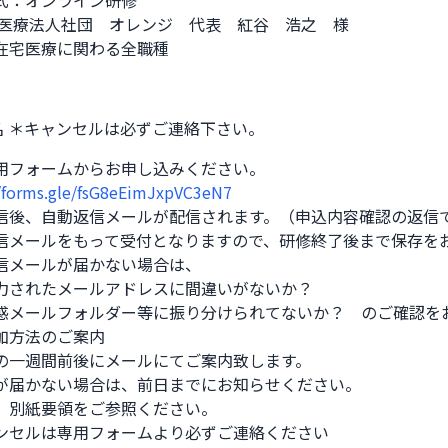
式：オンライン研修

 医療法人社団　オレンジ　代表　紅谷　浩之　様

在宅医療に関わる全職種
0名 ＊キャンセルは必ずご連絡下さい。
用フォームからお申し込みください。

//forms.gle/fsG8eEimJxpVC3eN7
信後、自動返信メールが配信されます。（申込内容確認の返信で
信メールをもって受付となりますので、研修終了後まで保存をお
信メールが届かない場合は、

力されたメールアドレスに間違いがないか？

惑メールフォルダー等に振り分けられてないか？　のご確認をお
加方法のご案内

の一週間前後にメールにてご案内致します。

が届かない場合は、前日までにお知らせください。

、別紙要領をご参照ください。

ンセルは専用フォームより必ずご連絡ください