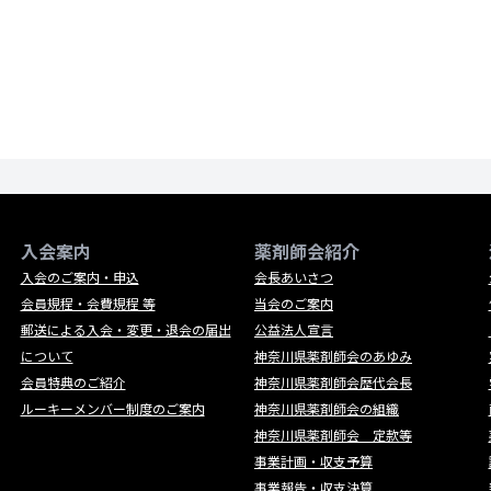
入会案内
薬剤師会紹介
入会のご案内・申込
会長あいさつ
会員規程・会費規程 等
当会のご案内
郵送による入会・変更・退会の届出
公益法人宣言
について
神奈川県薬剤師会のあゆみ
会員特典のご紹介
神奈川県薬剤師会歴代会長
ルーキーメンバー制度のご案内
神奈川県薬剤師会の組織
神奈川県薬剤師会 定款等
事業計画・収支予算
事業報告・収支決算