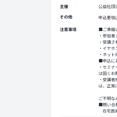
主催
公益社団
その他
申込要領
注意事項
■ご準備
・参加者
・受講され
・イヤホ
・ネット
■申込に
・セミナ
は固くお
・受講者
は、正常
ご不明な
■問い合わ
　在宅医療ト