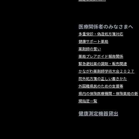
医療関係者のみなさまへ
多重受診・偽造処方箋対応
健康サポート薬局
薬剤師の誓い
薬局プレアボイド報告関係
緊急避妊薬の調剤・販売関連
かながわ薬剤師学術大会２０２７
院外処方箋の正しい書きかた
外国籍県民のための支援等
県内の保険医療機関・保険薬局の新
規指定一覧
健康測定機器貸出