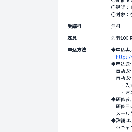
〇開催形
〇講師：
〇対象：
受講料
無料
定員
先着10
申込方法
◆申込専
https:
◆申込送
　自動返
　自動返
　　・入
　　・迷
◆研修参
　研修日
　メール
◆詳細は
　※キャ