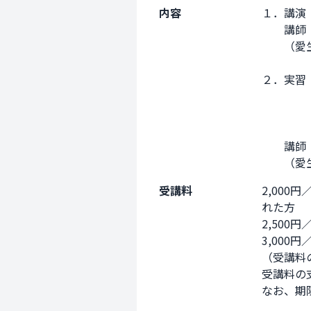
内容
１．講演
　　講師　
　　（愛
２．実習　
　　　　
　　　　
　　　　
　　講師　
　　（愛
受講料
2,00
れた方

2,500
3,000円
（受講料
受講料の
なお、期