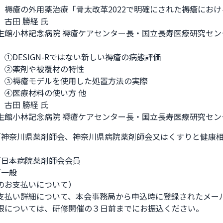
　褥瘡の外用薬治療「骨太改革2022で明確にされた褥瘡におけ
古田 勝経 氏

生館小林記念病院 褥瘡ケアセンター長・国立長寿医療研究セン
①DESIGN-Rではない新しい褥瘡の病態評価

　②薬剤や被覆材の特性

　③褥瘡モデルを使用した処置方法の実際

　④医療材料の使い方 他

古田 勝経 氏

生館小林記念病院 褥瘡ケアセンター長・国立長寿医療研究セン
0円／神奈川県薬剤師会、神奈川県病院薬剤師会又はくすりと健康
円／日本病院薬剤師会会員

／一般

のお支払いについて）

支払い詳細について、本会事務局から申込時に登録されたメール
限については、研修開催の３日前までにお振込ください。