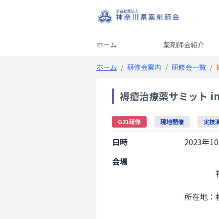
ホーム
薬剤師会紹介
ホーム
/
研修会案内
/
研修会一覧
/
褥瘡治療薬サミット in
G21研修
現地開催
実技
日時
2023年10
会場
                神奈川県総合薬事保健センター

所在地：横