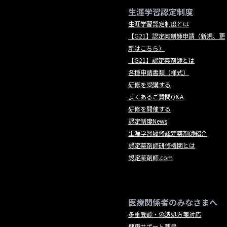
生涯学習認定制度
生涯学習認定制度とは
【G21】認定薬剤師申請（新規、更
新はこちら）
【G21】認定薬剤師とは
各種申請書類（様式）
研修を受講する
よくあるご質問Q&A
研修を開催する
認定制度News
生涯学習履修認定薬剤師紹介
認定薬剤師研修機関とは
認定薬剤師.com
医療関係者のみなさまへ
多重受診・偽造処方箋対応
健康サポート薬局