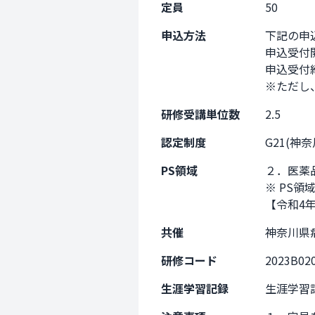
定員
50
申込方法
下記の申
申込受付開
申込受付締
※ただし
研修受講単位数
2.5
認定制度
G21(神
PS領域
２．医薬品
※ PS領
【令和4
共催
神奈川県
研修コード
2023B02
生涯学習記録
生涯学習