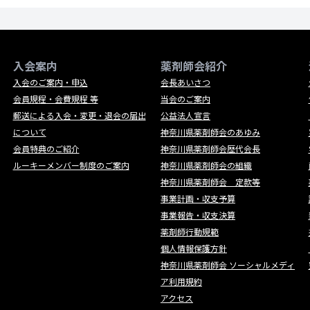
入会案内
薬剤師会紹介
入会のご案内・申込
会長あいさつ
会員規程・会費規程 等
当会のご案内
郵送による入会・変更・退会の届出
公益法人宣言
について
神奈川県薬剤師会のあゆみ
会員特典のご紹介
神奈川県薬剤師会歴代会長
ルーキーメンバー制度のご案内
神奈川県薬剤師会の組織
神奈川県薬剤師会 定款等
事業計画・収支予算
事業報告・収支決算
薬剤師行動規範
個人情報保護方針
神奈川県薬剤師会 ソーシャルメディ
ア利用規約
アクセス