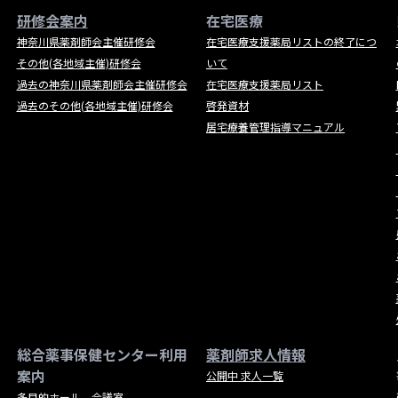
研修会案内
在宅医療
神奈川県薬剤師会主催研修会
在宅医療支援薬局リストの終了につ
その他(各地域主催)研修会
いて
過去の神奈川県薬剤師会主催研修会
在宅医療支援薬局リスト
過去のその他(各地域主催)研修会
啓発資材
居宅療養管理指導マニュアル
総合薬事保健センター利用
薬剤師求人情報
案内
公開中 求人一覧
多目的ホール、会議室