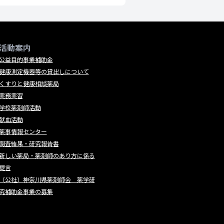
活動案内
公益目的事業補助金
健康測定機器等の貸出しについて
くすりと健康相談薬局
実務実習
学校薬剤師活動
献血活動
薬事情報センター
調査結果・研究報告書
新しい薬局・薬剤師のあり方に係る
提言
（公社）神奈川県薬剤師会 薬学研
究補助金事業の募集