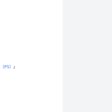
（PS）
」