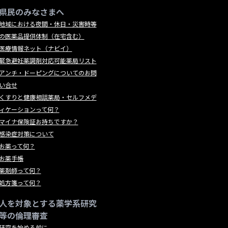
県民のみなさまへ
地域における夜間・休日・災害時等
の医薬品提供体制（在宅含む）
医療情報ネット（ナビイ）
緊急避妊薬調剤対応可能薬局リスト
アンチ・ドーピングについてのお問
い合せ
くすりと健康相談薬局・セルフメデ
ィケーションって何？
マイナ保険証お持ちですか？
感染症対策について
お薬って何？
お薬手帳
薬剤師って何？
処方箋って何？
人を対象とする薬学系研究
等の倫理審査
研究を始める前に