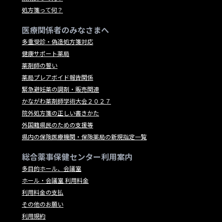
処方箋って何？
医療関係者のみなさまへ
多重受診・偽造処方箋対応
健康サポート薬局
薬剤師の誓い
薬局プレアボイド報告関係
緊急避妊薬の調剤・販売関連
かながわ薬剤師学術大会２０２７
院外処方箋の正しい書きかた
外国籍県民のための支援等
県内の保険医療機関・保険薬局の新規指定一覧
総合薬事保健センター利用案内
多目的ホール、会議室
ホール・会議室 利用料金
利用料金の支払
その他のお願い
利用規約