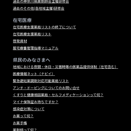
過去の神奈川県薬剤師会主催研修会
過去のその他(各地域主催)研修会
在宅医療
在宅医療支援薬局リストの終了について
在宅医療支援薬局リスト
啓発資材
居宅療養管理指導マニュアル
県民のみなさまへ
地域における夜間・休日・災害時等の医薬品提供体制（在宅含む）
医療情報ネット（ナビイ）
緊急避妊薬調剤対応可能薬局リスト
アンチ・ドーピングについてのお問い合せ
くすりと健康相談薬局・セルフメディケーションって何？
マイナ保険証お持ちですか？
感染症対策について
お薬って何？
お薬手帳
薬剤師って何？