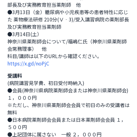
部長及び実務教育担当薬剤師　他

●3月13日（金）糖尿病や小児疾患等の患者特性に応じ
た 薬物療法研修 210分(Ⅴ‐3)/受入講習病院の薬剤部長
及び実務教育担当薬剤師

●3月14日(土）

神奈川県薬剤師会について/福嶋仁氏（神奈川県薬剤師
会常務理事）　他

https://x.gd/noPjC
受講料
(病院講習見学費、初日受付時納入)

●会員(神奈川県病院薬剤師会または神奈川県薬剤師会) 
１，０００円

※ただし、神奈川県薬剤師会会員で初日のみの受講者は
無料

●日本病院薬剤師会会員または日本薬剤師会会員 １，
５００円

●上記団体に属さない　一般 ２，０００円