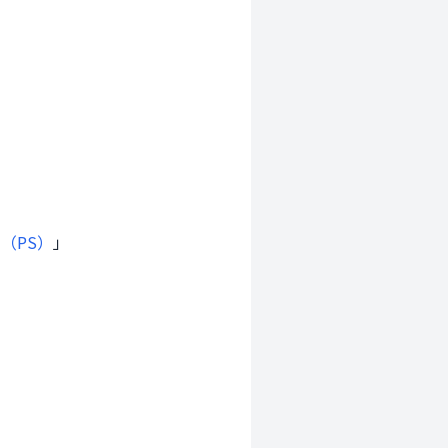
（PS）
」