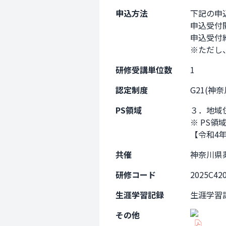
申込方法
下記の申
申込受付開
申込受付締
※ただし
研修受講単位数
1
認定制度
G21(神
PS領域
３．地域
※ PS領
【令和4
共催
神奈川県
研修コード
2025C42
生涯学習記録
生涯学習
その他