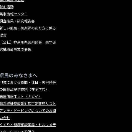
献血活動
薬事情報センター
調査結果・研究報告書
新しい薬局・薬剤師のあり方に係る
提言
（公社）神奈川県薬剤師会 薬学研
究補助金事業の募集
県民のみなさまへ
地域における夜間・休日・災害時等
の医薬品提供体制（在宅含む）
医療情報ネット（ナビイ）
緊急避妊薬調剤対応可能薬局リスト
アンチ・ドーピングについてのお問
い合せ
くすりと健康相談薬局・セルフメデ
ィケーションって何？