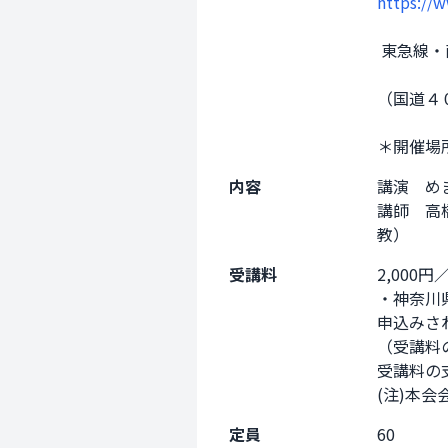
https://
 東急線
（国道４
＊開催場所は
内容
講演　めま
講師　高
教）
受講料
2,000
・神奈川
申込みされ
（受講料
受講料の
(注)本
定員
60