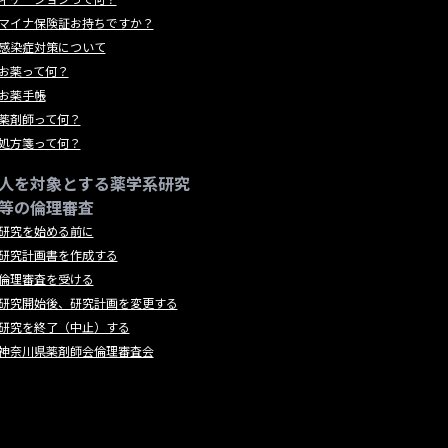
マイナ保険証お持ちですか？
感染症対策について
お薬って何？
お薬手帳
薬剤師って何？
処方箋って何？
人を対象とする薬学系研究
等の倫理審査
研究を始める前に
研究計画書を作成する
倫理審査を受ける
研究開始後、研究計画を変更する
研究を終了（中止）する
神奈川県薬剤師会倫理審査会