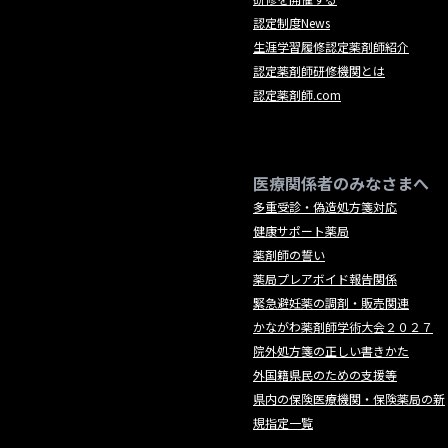
認定制度News
生涯学習履修認定薬剤師紹介
認定薬剤師研修機関とは
認定薬剤師.com
医療関係者のみなさまへ
多重受診・偽造処方箋対応
健康サポート薬局
薬剤師の誓い
薬局プレアボイド報告関係
緊急避妊薬の調剤・販売関連
かながわ薬剤師学術大会２０２７
院外処方箋の正しい書きかた
外国籍県民のための支援等
県内の保険医療機関・保険薬局の新
規指定一覧