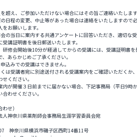
員を超え、ご参加いただけない場合にはその旨ご連絡いたします。
催の日程の変更、中止等があった場合は連絡をいたしますので必
入をお願いします。

修会の当日に案内する共通アンケートに回答いただき、適切な受
に受講証明書を後日郵送いたします。

、研修会開始後10分が経過してからの受講には、受講証明書を発
で、あらかじめご了承ください。 

日申込みでの受講はできません。 

しくは受講者宛に別途送付される受講案内をご確認いただくか、
わせください。

案内が開催３日前までに届かない場合、下記事務局（平日9時から
い合わせください。

わせ）  

法人神奈川県薬剤師会事務局生涯学習委員会宛

0007　神奈川県横浜市磯子区西町14番11号  
