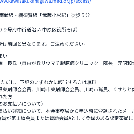
www.kawasaki.kanagawa.med.or.jp/access/
・南武線・横須賀線「武蔵小杉駅」徒歩５分
０９号府中街道沿い 中原区役所そば）
前回と異なります。ご注意ください。              
い

橋　良氏（自由が丘リウマチ膠原病クリニック　院長　元昭和
円／ただし、下記のいずれかに該当する方は無料

県薬剤師会会員、川崎市薬剤師会会員、川崎市職員、くすりと健
た方

のお支払いについて）

支払い詳細について、本会事務局から申込時に登録されたメール
会会員が第１種会員または賛助会員Aとして登録のある認定薬局に