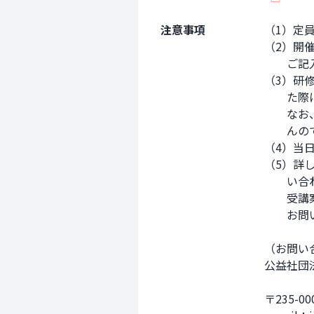
注意事項
（1）定
（2）開
　　ご記
（3）研
　　た際
　　なお
　　んの
（4）当
（5）詳
　　い合
　　受講
　　お問
（お問い合
公益社団
〒235-