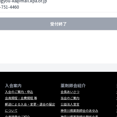
gyou-ka@mail.kpa.or.jp  

-751-4460
受付終了
入会案内
薬剤師会紹介
入会のご案内・申込
会長あいさつ
会員規程・会費規程 等
当会のご案内
郵送による入会・変更・退会の届出
公益法人宣言
について
神奈川県薬剤師会のあゆみ
会員特典のご紹介
神奈川県薬剤師会歴代会長