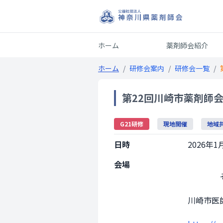
ホーム
薬剤師会紹介
ホーム
/
研修会案内
/
研修会一覧
/
第22回川崎市薬剤師
G21研修
現地開催
地域
日時
2026年1月
会場
                その他会場

川崎市医