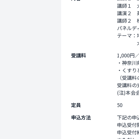
講師１　
講演２　
講師２　
パネルデ
テーマ：
　　　　
受講料
1,000
・神奈川
・くすり
（受講料
受講料の
(注)本
定員
50
申込方法
下記の申
申込受付開
申込受付締