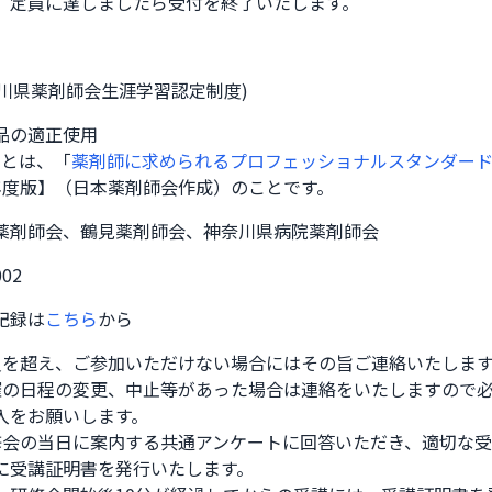
、定員に達しましたら受付を終了いたします。
奈川県薬剤師会生涯学習認定制度)
品の適正使用
域とは、「
薬剤師に求められるプロフェッショナルスタンダード
年度版】（日本薬剤師会作成）のことです。
薬剤師会、鶴見薬剤師会、神奈川県病院薬剤師会
002
記録は
こちら
から
員を超え、ご参加いただけない場合にはその旨ご連絡いたします。
催の日程の変更、中止等があった場合は連絡をいたしますので必
入をお願いします。

修会の当日に案内する共通アンケートに回答いただき、適切な受
に受講証明書を発行いたします。
