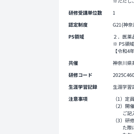
※ただし
研修受講単位数
1
認定制度
G21(神
PS領域
２．医薬
※ PS領
【令和4
共催
神奈川県
研修コード
2025C46
生涯学習記録
生涯学習
注意事項
（1）定
（2）開
　　ご記
（3）研
　　た際