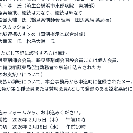
大幸淳　氏（済生会横浜市東部病院　薬剤部）

薬薬連携、継続は力なり、継続は絆なり

松島大輔　氏（鶴見薬剤師会 理事　田辺薬局 薬局長）

ィスカッション

地域連携のすゝめ（事例提示と総合討論）

大幸淳　氏　松島大輔　氏
円／ただし下記に該当する方は無料

県薬剤師会会員、鶴見薬剤師会開設会員または個人会員、

と健康相談薬局(注)勤務者で事前申込みされた方

のお支払いについて）

支払い詳細について、本会事務局から申込時に登録されたメール
会会員が第１種会員または賛助会員Aとして登録のある認定薬局に
込みフォームから、お申込みください。

始　2026年２月５日（木）　午前10時

切　2026年２月18日（水）　午前10時　　
