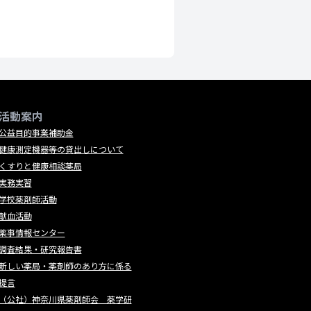
活動案内
公益目的事業補助金
健康測定機器等の貸出しについて
くすりと健康相談薬局
実務実習
学校薬剤師活動
献血活動
薬事情報センター
調査結果・研究報告書
新しい薬局・薬剤師のあり方に係る
提言
（公社）神奈川県薬剤師会 薬学研