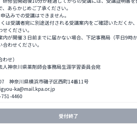
、研修会開始後10分が経過してからの受講には、受講証明書を発
で、あらかじめご了承ください。 

日申込みでの受講はできません。 

しくは受講者宛に別途送付される受講案内をご確認いただくか、
わせください。

案内が開催３日前までに届かない場合、下記事務局（平日9時から
い合わせください。

わせ）  

法人神奈川県薬剤師会事務局生涯学習委員会宛

0007　神奈川県横浜市磯子区西町14番11号  

gyou-ka@mail.kpa.or.jp  

-751-4460
受付終了