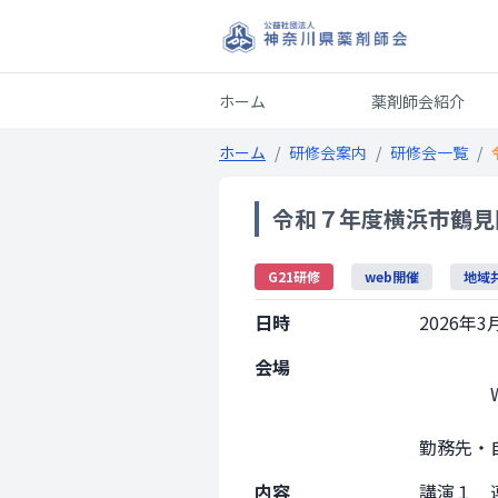
ホーム
薬剤師会紹介
ホーム
/
研修会案内
/
研修会一覧
/
令和７年度横浜市鶴見
G21研修
web開催
地域
日時
2026年3月
会場
                Web開催

勤務先・自宅等
内容
講演１　