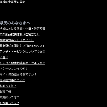
究補助金事業の募集
県民のみなさまへ
地域における夜間・休日・災害時等
の医薬品提供体制（在宅含む）
医療情報ネット（ナビイ）
緊急避妊薬調剤対応可能薬局リスト
アンチ・ドーピングについてのお問
い合せ
くすりと健康相談薬局・セルフメデ
ィケーションって何？
マイナ保険証お持ちですか？
感染症対策について
お薬って何？
お薬手帳
薬剤師って何？
処方箋って何？