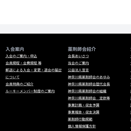
入会案内
薬剤師会紹介
入会のご案内・申込
会長あいさつ
会員規程・会費規程 等
当会のご案内
郵送による入会・変更・退会の届出
公益法人宣言
について
神奈川県薬剤師会のあゆみ
会員特典のご紹介
神奈川県薬剤師会歴代会長
ルーキーメンバー制度のご案内
神奈川県薬剤師会の組織
神奈川県薬剤師会 定款等
事業計画・収支予算
事業報告・収支決算
薬剤師行動規範
個人情報保護方針