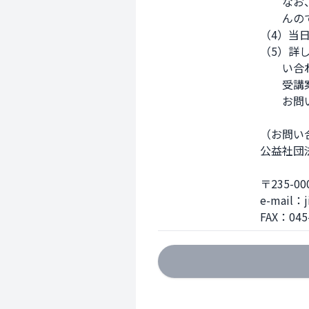
　　なお
　　んの
（4）当
（5）詳
　　い合
　　受講
　　お問
（お問い合
公益社団
〒235-
e-mail：ji
FAX：045