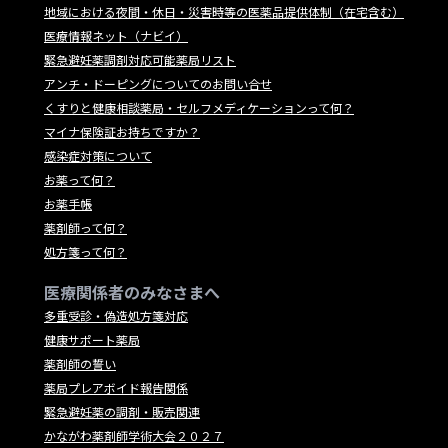
地域における夜間・休日・災害時等の医薬品提供体制（在宅含む）
医療情報ネット（ナビイ）
緊急避妊薬調剤対応可能薬局リスト
アンチ・ドーピングについてのお問い合せ
くすりと健康相談薬局・セルフメディケーションって何？
マイナ保険証お持ちですか？
感染症対策について
お薬って何？
お薬手帳
薬剤師って何？
処方箋って何？
医療関係者のみなさまへ
多重受診・偽造処方箋対応
健康サポート薬局
薬剤師の誓い
薬局プレアボイド報告関係
緊急避妊薬の調剤・販売関連
かながわ薬剤師学術大会２０２７