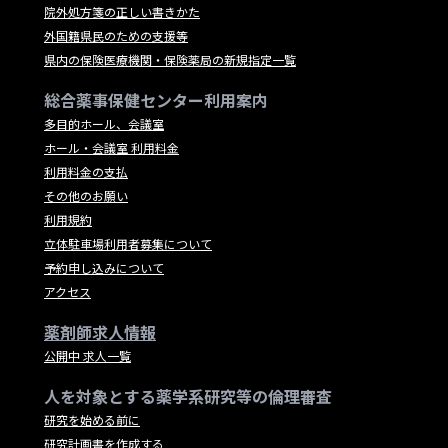
院外処方箋の正しい書きかた
外国籍県民のための支援等
県内の保険医療機関・保険薬局の新規指定一覧
総合薬事保健センター利用案内
多目的ホール、会議室
ホール・会議室 利用料金
利用料金の支払
その他のお願い
利用規約
立体駐車場利用者募集について
予約申し込みについて
アクセス
薬剤師求人情報
公開中 求人一覧
人を対象とする薬学系研究等の倫理審査
研究を始める前に
研究計画書を作成する