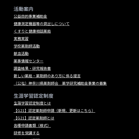
活動案内
公益目的事業補助金
健康測定機器等の貸出しについて
くすりと健康相談薬局
実務実習
学校薬剤師活動
献血活動
薬事情報センター
調査結果・研究報告書
新しい薬局・薬剤師のあり方に係る提言
（公社）神奈川県薬剤師会 薬学研究補助金事業の募集
生涯学習認定制度
生涯学習認定制度とは
【G21】認定薬剤師申請（新規、更新はこちら）
【G21】認定薬剤師とは
各種申請書類（様式）
研修を受講する