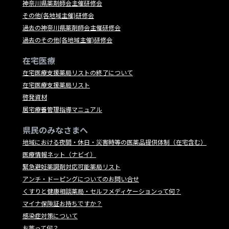
神奈川県薬剤師会主催研修会
その他(各地域主催)研修会
過去の神奈川県薬剤師会主催研修会
過去のその他(各地域主催)研修会
在宅医療
在宅医療支援薬局リストの終了について
在宅医療支援薬局リスト
啓発資材
居宅療養管理指導マニュアル
県民のみなさまへ
地域における夜間・休日・災害時等の医薬品提供体制（在宅含む）
医療情報ネット（ナビイ）
緊急避妊薬調剤対応可能薬局リスト
アンチ・ドーピングについてのお問い合せ
くすりと健康相談薬局・セルフメディケーションって何？
マイナ保険証お持ちですか？
感染症対策について
お薬って何？