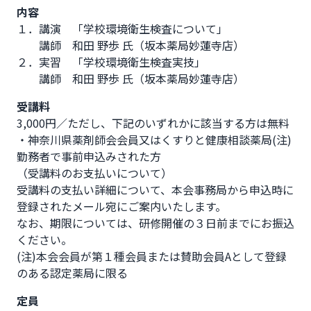
内容
１．講演　「学校環境衛生検査について」　

　　講師　和田 野歩 氏（坂本薬局妙蓮寺店）

２．実習　「学校環境衛生検査実技」

　　講師　和田 野歩 氏（坂本薬局妙蓮寺店）
受講料
3,000円／ただし、下記のいずれかに該当する方は無料

・神奈川県薬剤師会会員又はくすりと健康相談薬局(注)
勤務者で事前申込みされた方

（受講料のお支払いについて）

受講料の支払い詳細について、本会事務局から申込時に
登録されたメール宛にご案内いたします。

なお、期限については、研修開催の３日前までにお振込
ください。

(注)本会会員が第１種会員または賛助会員Aとして登録
のある認定薬局に限る
定員