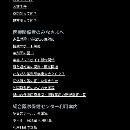
お薬手帳
薬剤師って何？
処方箋って何？
医療関係者のみなさまへ
多重受診・偽造処方箋対応
健康サポート薬局
薬剤師の誓い
薬局プレアボイド報告関係
緊急避妊薬の調剤・販売関連
かながわ薬剤師学術大会２０２７
院外処方箋の正しい書きかた
外国籍県民のための支援等
県内の保険医療機関・保険薬局の新規指定一覧
総合薬事保健センター利用案内
多目的ホール、会議室
ホール・会議室 利用料金
利用料金の支払