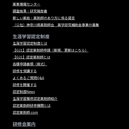
薬事情報センター
調査結果・研究報告書
新しい薬局・薬剤師のあり方に係る提言
（公社）神奈川県薬剤師会 薬学研究補助金事業の募集
生涯学習認定制度
生涯学習認定制度とは
【G21】認定薬剤師申請（新規、更新はこちら）
【G21】認定薬剤師とは
各種申請書類（様式）
研修を受講する
よくあるご質問Q&A
研修を開催する
認定制度News
生涯学習履修認定薬剤師紹介
認定薬剤師研修機関とは
認定薬剤師.com
研修会案内