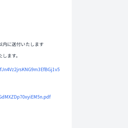
以内に送付いたします
します。

efJn4Vz2jrsKNG9m3EfBGj1v5
ZGdMXZDp70xyiEM5n.pdf