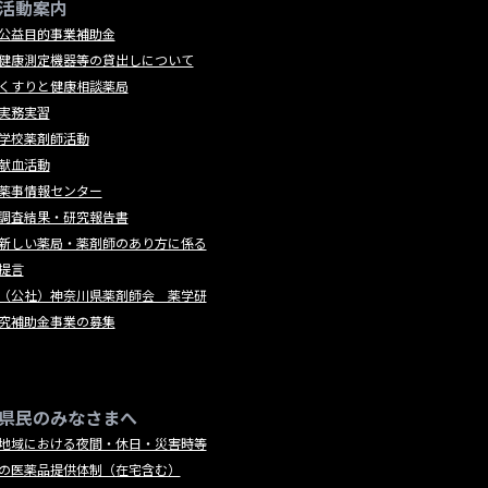
活動案内
公益目的事業補助金
健康測定機器等の貸出しについて
くすりと健康相談薬局
実務実習
学校薬剤師活動
献血活動
薬事情報センター
調査結果・研究報告書
新しい薬局・薬剤師のあり方に係る
提言
（公社）神奈川県薬剤師会 薬学研
究補助金事業の募集
県民のみなさまへ
地域における夜間・休日・災害時等
の医薬品提供体制（在宅含む）