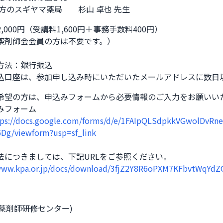
漢方のスギヤマ薬局　　杉山 卓也 先生
,000円（受講料1,600円＋事務手数料400円）

薬剤師会会員の方は不要です。）

方法：銀行振込

込口座は、参加申し込み時にいただいたメールアドレスに数日
希望の方は、申込みフォームから必要情報のご入力をお願いいた
みフォーム
tps://docs.google.com/forms/d/e/1FAIpQLSdpkkVGwolDvRn
Dg/viewform?usp=sf_link
法につきましては、下記URLをご参照ください。　

/www.kpa.or.jp/docs/download/3fjZ2Y8R6oPXM7KFbvtWqYd
本薬剤師研修センター)