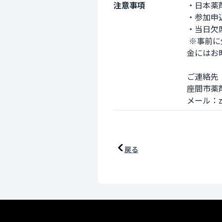
注意事項
・日本薬
・参加申込
・当日欠
 ※事前に欠席が決定された場合はzamayaku.learning@gmail.comまで必ずご連絡ください。また、返
金にはお
ご連絡先

座間市薬
メール：zam
戻る