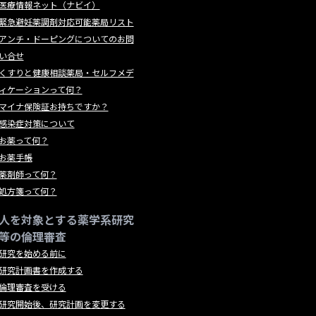
医療情報ネット（ナビイ）
緊急避妊薬調剤対応可能薬局リスト
アンチ・ドーピングについてのお問
い合せ
くすりと健康相談薬局・セルフメデ
ィケーションって何？
マイナ保険証お持ちですか？
感染症対策について
お薬って何？
お薬手帳
薬剤師って何？
処方箋って何？
人を対象とする薬学系研究
等の倫理審査
研究を始める前に
研究計画書を作成する
倫理審査を受ける
研究開始後、研究計画を変更する