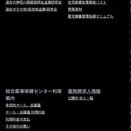
過去の神奈川県薬剤師会主催研修会
在宅医療支援薬局リスト
過去のその他(各地域主催)研修会
啓発資材
居宅療養管理指導マニュアル
総合薬事保健センター利用
薬剤師求人情報
案内
公開中 求人一覧
多目的ホール、会議室
ホール・会議室 利用料金
利用料金の支払
その他のお願い