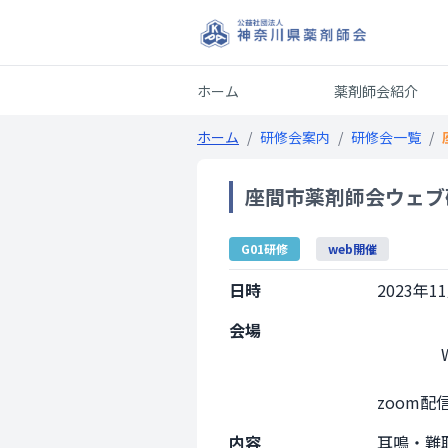
ホーム
薬剤師会紹介
ホーム
/
研修会案内
/
研修会一覧
/
座間市薬剤師会ウェブ研
G01研修
web開催
日時
2023年11
会場
                Web開催

zoom配信    
内容
耳鳴・難