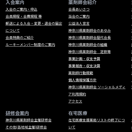
入会案内
薬剤師会紹介
入会のご案内・申込
会長あいさつ
会員規程・会費規程 等
当会のご案内
郵送による入会・変更・退会の届出
公益法人宣言
について
神奈川県薬剤師会のあゆみ
会員特典のご紹介
神奈川県薬剤師会歴代会長
ルーキーメンバー制度のご案内
神奈川県薬剤師会の組織
神奈川県薬剤師会 定款等
事業計画・収支予算
事業報告・収支決算
薬剤師行動規範
個人情報保護方針
神奈川県薬剤師会 ソーシャルメディ
ア利用規約
アクセス
研修会案内
在宅医療
神奈川県薬剤師会主催研修会
在宅医療支援薬局リストの終了につ
その他(各地域主催)研修会
いて