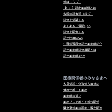
新はこちら）
【G21】認定薬剤師とは
各種申請書類（様式）
研修を受講する
よくあるご質問Q&A
研修を開催する
認定制度News
生涯学習履修認定薬剤師紹介
認定薬剤師研修機関とは
認定薬剤師.com
医療関係者のみなさまへ
多重受診・偽造処方箋対応
健康サポート薬局
薬剤師の誓い
薬局プレアボイド報告関係
緊急避妊薬の調剤・販売関連