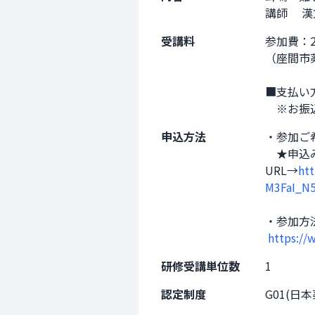
講師　 
受講料
参加費：2
（座間市
■支払い
　※お振
申込方法
・参加ご
　★申込
URL→
ht
M3FaI_N5
・参加方
https:/
研修受講単位数
1
認定制度
G01(日