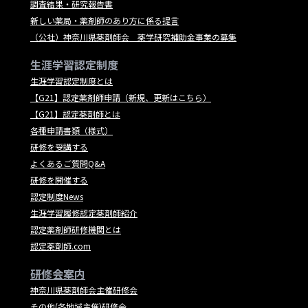
調査結果・研究報告書
新しい薬局・薬剤師のあり方に係る提言
（公社）神奈川県薬剤師会 薬学研究補助金事業の募集
生涯学習認定制度
生涯学習認定制度とは
【G21】認定薬剤師申請（新規、更新はこちら）
【G21】認定薬剤師とは
各種申請書類（様式）
研修を受講する
よくあるご質問Q&A
研修を開催する
認定制度News
生涯学習履修認定薬剤師紹介
認定薬剤師研修機関とは
認定薬剤師.com
研修会案内
神奈川県薬剤師会主催研修会
その他(各地域主催)研修会