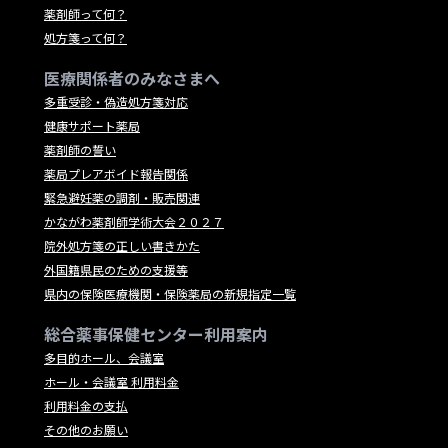
薬剤師って何？
処方箋って何？
医療関係者のみなさまへ
多重受診・偽造処方箋対応
健康サポート薬局
薬剤師の誓い
薬局プレアボイド報告関係
緊急避妊薬の調剤・販売関連
かながわ薬剤師学術大会２０２７
院外処方箋の正しい書きかた
外国籍県民のための支援等
県内の保険医療機関・保険薬局の新規指定一覧
総合薬事保健センター利用案内
多目的ホール、会議室
ホール・会議室 利用料金
利用料金の支払
その他のお願い