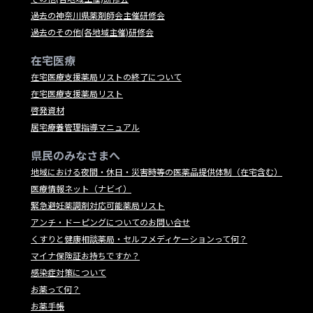
過去の神奈川県薬剤師会主催研修会
過去のその他(各地域主催)研修会
在宅医療
在宅医療支援薬局リストの終了について
在宅医療支援薬局リスト
啓発資材
居宅療養管理指導マニュアル
県民のみなさまへ
地域における夜間・休日・災害時等の医薬品提供体制（在宅含む）
医療情報ネット（ナビイ）
緊急避妊薬調剤対応可能薬局リスト
アンチ・ドーピングについてのお問い合せ
くすりと健康相談薬局・セルフメディケーションって何？
マイナ保険証お持ちですか？
感染症対策について
お薬って何？
お薬手帳