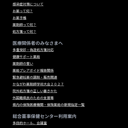
感染症対策について
お薬って何？
お薬手帳
薬剤師って何？
処方箋って何？
医療関係者のみなさまへ
多重受診・偽造処方箋対応
健康サポート薬局
薬剤師の誓い
薬局プレアボイド報告関係
緊急避妊薬の調剤・販売関連
かながわ薬剤師学術大会２０２７
院外処方箋の正しい書きかた
外国籍県民のための支援等
県内の保険医療機関・保険薬局の新規指定一覧
総合薬事保健センター利用案内
多目的ホール、会議室