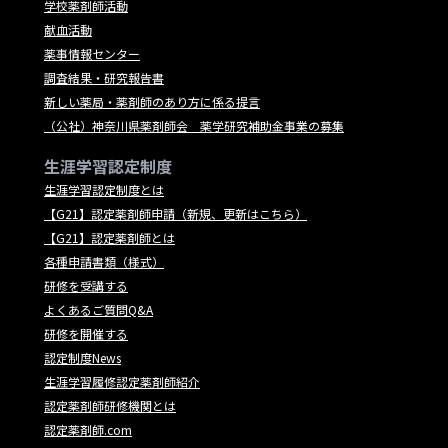
学校薬剤師活動
献血活動
薬事情報センター
調査結果・研究報告書
新しい薬局・薬剤師のあり方に係る提言
（公社）神奈川県薬剤師会 薬学研究補助金事業の募集
生涯学習認定制度
生涯学習認定制度とは
【G21】認定薬剤師申請（新規、更新はこちら）
【G21】認定薬剤師とは
各種申請書類（様式）
研修を受講する
よくあるご質問Q&A
研修を開催する
認定制度News
生涯学習履修認定薬剤師紹介
認定薬剤師研修機関とは
認定薬剤師.com