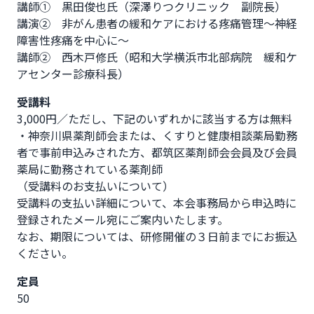
講師①　黒田俊也氏（深澤りつクリニック　副院長）

講演②　非がん患者の緩和ケアにおける疼痛管理～神経
障害性疼痛を中心に～

講師②　西木戸修氏（昭和大学横浜市北部病院　緩和ケ
アセンター診療科長）
受講料
3,000円／ただし、下記のいずれかに該当する方は無料

・神奈川県薬剤師会または、くすりと健康相談薬局勤務
者で事前申込みされた方、都筑区薬剤師会会員及び会員
薬局に勤務されている薬剤師

（受講料のお支払いについて）

受講料の支払い詳細について、本会事務局から申込時に
登録されたメール宛にご案内いたします。

なお、期限については、研修開催の３日前までにお振込
ください。
定員
50