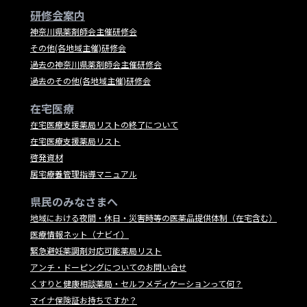
研修会案内
神奈川県薬剤師会主催研修会
その他(各地域主催)研修会
過去の神奈川県薬剤師会主催研修会
過去のその他(各地域主催)研修会
在宅医療
在宅医療支援薬局リストの終了について
在宅医療支援薬局リスト
啓発資材
居宅療養管理指導マニュアル
県民のみなさまへ
地域における夜間・休日・災害時等の医薬品提供体制（在宅含む）
医療情報ネット（ナビイ）
緊急避妊薬調剤対応可能薬局リスト
アンチ・ドーピングについてのお問い合せ
くすりと健康相談薬局・セルフメディケーションって何？
マイナ保険証お持ちですか？