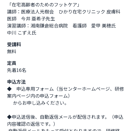
「在宅高齢者のためのフットケア」

講師：医療法人光樹会　ひかり在宅クリニック 皮膚科
医師　今井 亜希子先生

演習講師：湘南鎌倉総合病院　看護師　愛甲 美穂氏　
中川 こずえ氏
受講料
無料
定員
先着16名
申込方法
◆　申込専用フォーム（当センターホームページ、研修
案内ページ内の申込フォーム）

　 からお申し込みください。

◆申込送信後、自動返信メールが配信されます。（申込
内容確認の返信です。）

 自動返信メールをもって受付となりますので、研修終