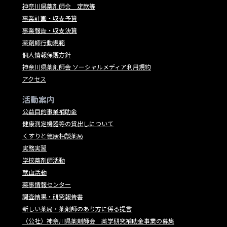
神奈川県薬剤師会 定款等
事業計画・収支予算
事業報告・収支決算
薬剤師行動規範
個人情報保護方針
神奈川県薬剤師会 ソーシャルメディア利用規約
アクセス
活動案内
公益目的事業補助金
健康測定機器等の貸出しについて
くすりと健康相談薬局
実務実習
学校薬剤師活動
献血活動
薬事情報センター
調査結果・研究報告書
新しい薬局・薬剤師のあり方に係る提言
（公社）神奈川県薬剤師会 薬学研究補助金事業の募集