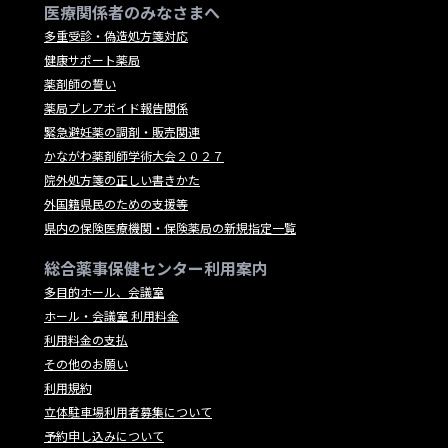
医療関係者のみなさまへ
多重受診・偽造処方箋対応
健康サポート薬局
薬剤師の誓い
薬局プレアボイド報告関係
緊急避妊薬の調剤・販売関連
かながわ薬剤師学術大会２０２７
院外処方箋の正しい書きかた
外国籍県民のための支援等
県内の保険医療機関・保険薬局の新規指定一覧
総合薬事保健センター利用案内
多目的ホール、会議室
ホール・会議室 利用料金
利用料金の支払
その他のお願い
利用規約
立体駐車場利用者募集について
予約申し込みについて