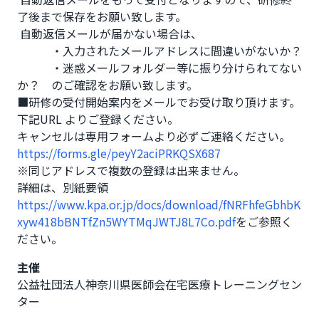
了後まで保存をお願い致します。

 自動返信メールが届かない場合は、

　　　・入力されたメールアドレスに間違いがないか？

　　　・迷惑メールフォルダー等に振り分けられてない
か？　のご確認をお願い致します。

■研修の受付開始案内をメールでお受け取り頂けます。

下記URL よりご登録ください。

https://forms.gle/peyY2aciPRKQSX687
※同じアドレスで複数の登録は出来ません。

詳細は、別紙要領
https://www.kpa.or.jp/docs/download/fNRFhfeGbhbK
xyw418bBNTfZn5WYTMqJWTJ8L7Co.pdf
をご参照く
ださい。
主催
公益社団法人神奈川県医師会在宅医療トレーニングセン
ター