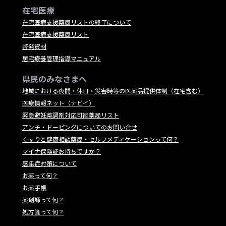
在宅医療
在宅医療支援薬局リストの終了について
在宅医療支援薬局リスト
啓発資材
居宅療養管理指導マニュアル
県民のみなさまへ
地域における夜間・休日・災害時等の医薬品提供体制（在宅含む）
医療情報ネット（ナビイ）
緊急避妊薬調剤対応可能薬局リスト
アンチ・ドーピングについてのお問い合せ
くすりと健康相談薬局・セルフメディケーションって何？
マイナ保険証お持ちですか？
感染症対策について
お薬って何？
お薬手帳
薬剤師って何？
処方箋って何？