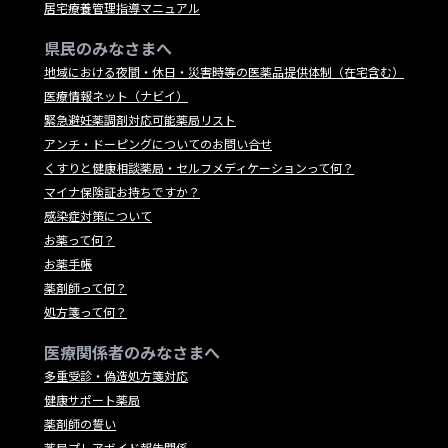
居宅療養管理指導マニュアル
県民のみなさまへ
地域における夜間・休日・災害時等の医薬品提供体制（在宅含む）
医療情報ネット（ナビイ）
緊急避妊薬調剤対応可能薬局リスト
アンチ・ドーピングについてのお問い合せ
くすりと健康相談薬局・セルフメディケーションって何？
マイナ保険証お持ちですか？
感染症対策について
お薬って何？
お薬手帳
薬剤師って何？
処方箋って何？
医療関係者のみなさまへ
多重受診・偽造処方箋対応
健康サポート薬局
薬剤師の誓い
薬局プレアボイド報告関係