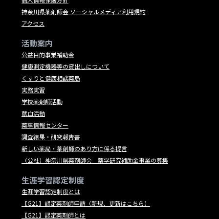
神奈川県薬剤師会 ソーシャルメディア利用規約
アクセス
活動案内
公益目的事業補助金
健康測定機器等の貸出しについて
くすりと健康相談薬局
実務実習
学校薬剤師活動
献血活動
薬事情報センター
調査結果・研究報告書
新しい薬局・薬剤師のあり方に係る提言
（公社）神奈川県薬剤師会 薬学研究補助金事業の募集
生涯学習認定制度
生涯学習認定制度とは
【G21】認定薬剤師申請（新規、更新はこちら）
【G21】認定薬剤師とは