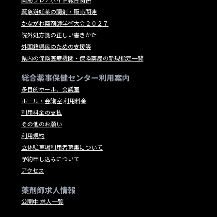
緊急避妊薬の調剤・販売関連
かながわ薬剤師学術大会２０２７
院外処方箋の正しい書きかた
外国籍県民のための支援等
県内の保険医療機関・保険薬局の新規指定一覧
総合薬事保健センター利用案内
多目的ホール、会議室
ホール・会議室 利用料金
利用料金の支払
その他のお願い
利用規約
立体駐車場利用者募集について
予約申し込みについて
アクセス
薬剤師求人情報
公開中 求人一覧