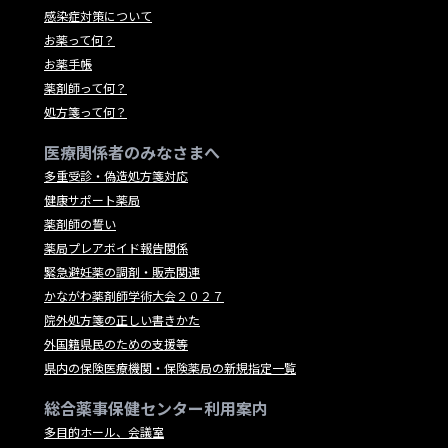
感染症対策について
お薬って何？
お薬手帳
薬剤師って何？
処方箋って何？
医療関係者のみなさまへ
多重受診・偽造処方箋対応
健康サポート薬局
薬剤師の誓い
薬局プレアボイド報告関係
緊急避妊薬の調剤・販売関連
かながわ薬剤師学術大会２０２７
院外処方箋の正しい書きかた
外国籍県民のための支援等
県内の保険医療機関・保険薬局の新規指定一覧
総合薬事保健センター利用案内
多目的ホール、会議室