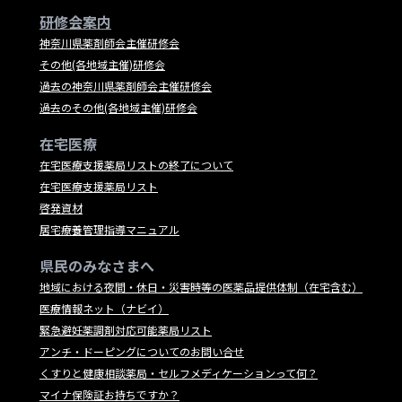
研修会案内
神奈川県薬剤師会主催研修会
その他(各地域主催)研修会
過去の神奈川県薬剤師会主催研修会
過去のその他(各地域主催)研修会
在宅医療
在宅医療支援薬局リストの終了について
在宅医療支援薬局リスト
啓発資材
居宅療養管理指導マニュアル
県民のみなさまへ
地域における夜間・休日・災害時等の医薬品提供体制（在宅含む）
医療情報ネット（ナビイ）
緊急避妊薬調剤対応可能薬局リスト
アンチ・ドーピングについてのお問い合せ
くすりと健康相談薬局・セルフメディケーションって何？
マイナ保険証お持ちですか？