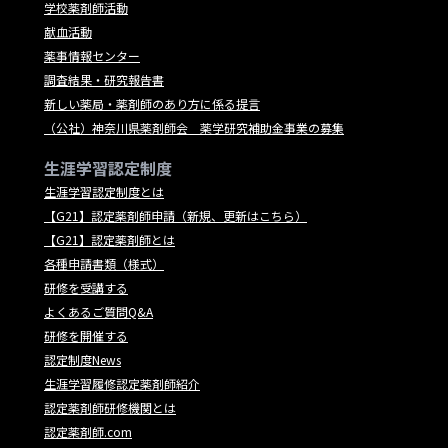
学校薬剤師活動
献血活動
薬事情報センター
調査結果・研究報告書
新しい薬局・薬剤師のあり方に係る提言
（公社）神奈川県薬剤師会 薬学研究補助金事業の募集
生涯学習認定制度
生涯学習認定制度とは
【G21】認定薬剤師申請（新規、更新はこちら）
【G21】認定薬剤師とは
各種申請書類（様式）
研修を受講する
よくあるご質問Q&A
研修を開催する
認定制度News
生涯学習履修認定薬剤師紹介
認定薬剤師研修機関とは
認定薬剤師.com